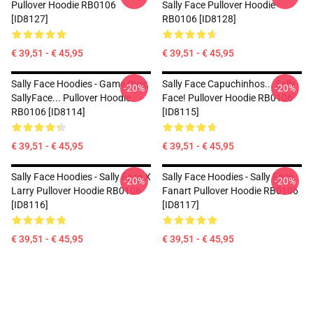
Pullover Hoodie RB0106
Sally Face Pullover Hoodie
[ID8127]
RB0106 [ID8128]
€ 39,51 - € 45,95
€ 39,51 - € 45,95
Sally Face Hoodies - Game Over,
Sally Face Capuchinhos... Sally
-20%
-20%
SallyFace... Pullover Hoodie
Face! Pullover Hoodie RB0106
RB0106 [ID8114]
[ID8115]
€ 39,51 - € 45,95
€ 39,51 - € 45,95
Sally Face Hoodies - Sally Face X
Sally Face Hoodies - Sally Face
-20%
-20%
Larry Pullover Hoodie RB0106
Fanart Pullover Hoodie RB0106
[ID8116]
[ID8117]
€ 39,51 - € 45,95
€ 39,51 - € 45,95