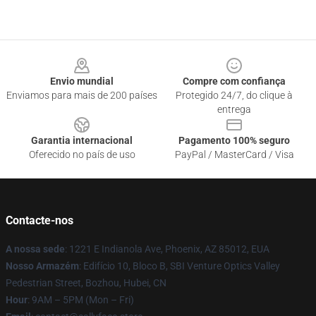
Footer
Envio mundial
Compre com confiança
Enviamos para mais de 200 países
Protegido 24/7, do clique à
entrega
Garantia internacional
Pagamento 100% seguro
Oferecido no país de uso
PayPal / MasterCard / Visa
Contacte-nos
A nossa sede
: 1221 E Indianola Ave, Phoenix, AZ 85012, EUA
Nosso Armazém
: Edifício 10, Bloco B, SBI Venture Optics Valley
Pedestrian Street, Bozhou, Hubei, CN
Hour
: 9AM – 5PM (Mon – Fri)