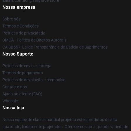
Email
: contact@sallyface.store
Nossa empresa
Sobre nós
Termos e Condições
Políticas de privacidade
DMCA - Política de Direitos Autorais
CA SB657: Lei de Transparência de Cadeia de Suprimentos
Nosso Suporte
Políticas de envio e entrega
Termos de pagamento
Políticas de devolução e reembolso
Contacte-nos
Ajuda ao cliente (FAQ)
Whosale
Nossa loja
Nossa equipe de classe mundial projetou estes produtos de alta
qualidade, lindamente projetados. Oferecemos uma grande variedade