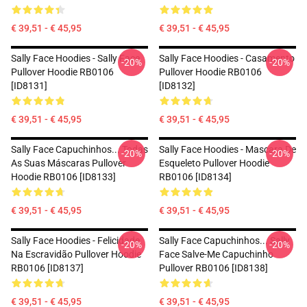
€ 39,51 - € 45,95
€ 39,51 - € 45,95
Sally Face Hoodies - Sally Face
Sally Face Hoodies - Casamento
-20%
-20%
Pullover Hoodie RB0106
Pullover Hoodie RB0106
[ID8131]
[ID8132]
€ 39,51 - € 45,95
€ 39,51 - € 45,95
Sally Face Capuchinhos... Todas
Sally Face Hoodies - Mascara De
-20%
-20%
As Suas Máscaras Pullover
Esqueleto Pullover Hoodie
Hoodie RB0106 [ID8133]
RB0106 [ID8134]
€ 39,51 - € 45,95
€ 39,51 - € 45,95
Sally Face Hoodies - Felicidade
Sally Face Capuchinhos... Sally
-20%
-20%
Na Escravidão Pullover Hoodie
Face Salve-Me Capuchinho
RB0106 [ID8137]
Pullover RB0106 [ID8138]
€ 39,51 - € 45,95
€ 39,51 - € 45,95