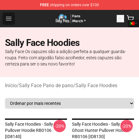
FREE
shipping on orders over $100
Sally Face Store - Official Sally Face Merchandise Shop
Open menu
Sally Face Hoodies
Sally Face Os capuzes são a adição perfeita a qualquer guarda-
roupa. Feito com algodão falso acolhedor, estes capuzes são
certeza para ser o seu novo favorito!
Início
/
Sally Face Pano de pano
/
Sally Face Hoodies
Sally Face Hoodies - Sally Face
Sally Face Hoodies - Sally Face
-20%
-20%
Pullover Hoodie RB0106
Ghost Hunter Pullover Hoodie
[ID8140]
RB0106 [ID8130]