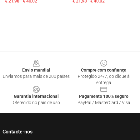
€ 21,98 - € 40,02
€ 21,98 - € 40,02
Footer
Envio mundial
Compre com confiança
Enviamos para mais de 200 países
Protegido 24/7, do clique à
entrega
Garantia internacional
Pagamento 100% seguro
Oferecido no país de uso
PayPal / MasterCard / Visa
Contacte-nos