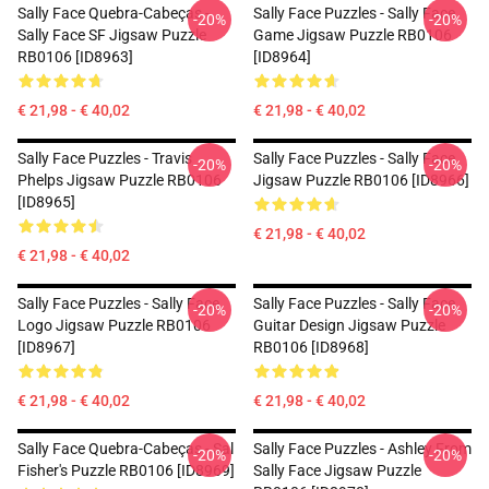
Sally Face Quebra-Cabeças -
Sally Face Puzzles - Sally Face
-20%
-20%
Sally Face SF Jigsaw Puzzle
Game Jigsaw Puzzle RB0106
RB0106 [ID8963]
[ID8964]
€ 21,98 - € 40,02
€ 21,98 - € 40,02
Sally Face Puzzles - Travis
Sally Face Puzzles - Sally Face
-20%
-20%
Phelps Jigsaw Puzzle RB0106
Jigsaw Puzzle RB0106 [ID8966]
[ID8965]
€ 21,98 - € 40,02
€ 21,98 - € 40,02
Sally Face Puzzles - Sally Face
Sally Face Puzzles - Sally Face
-20%
-20%
Logo Jigsaw Puzzle RB0106
Guitar Design Jigsaw Puzzle
[ID8967]
RB0106 [ID8968]
€ 21,98 - € 40,02
€ 21,98 - € 40,02
Sally Face Quebra-Cabeças - Sal
Sally Face Puzzles - Ashley From
-20%
-20%
Fisher's Puzzle RB0106 [ID8969]
Sally Face Jigsaw Puzzle