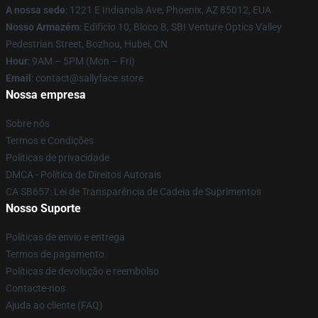
A nossa sede
: 1221 E Indianola Ave, Phoenix, AZ 85012, EUA
Nosso Armazém
: Edifício 10, Bloco B, SBI Venture Optics Valley
Pedestrian Street, Bozhou, Hubei, CN
Hour
: 9AM – 5PM (Mon – Fri)
Email
: contact@sallyface.store
Nossa empresa
Sobre nós
Termos e Condições
Políticas de privacidade
DMCA - Política de Direitos Autorais
CA SB657: Lei de Transparência de Cadeia de Suprimentos
Nosso Suporte
Políticas de envio e entrega
Termos de pagamento
Políticas de devolução e reembolso
Contacte-nos
Ajuda ao cliente (FAQ)