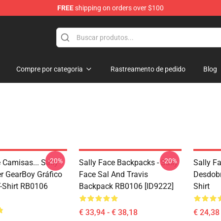
FREE
shipping on orders over $100
p
Compre por categoria
Rastreamento de pedido
Blog
-20%
-20%
 Camisas... Sally
Sally Face Backpacks - Sally
Sally F
r GearBoy Gráfico
Face Sal And Travis
Desdobr
T-Shirt RB0106
Backpack RB0106 [ID9222]
Shirt
€ 33,94 - € 38,18
€ 24,38 