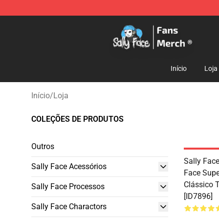
Sally Face Store - Official Sally Face Merchandise Sho
Início
Loja
Início
/
Loja
COLEÇÕES DE PRODUTOS
Outros
Sally Face
Sally Face Acessórios
Face Supe
Clássico 
Sally Face Processos
[ID7896]
Sally Face Charactors