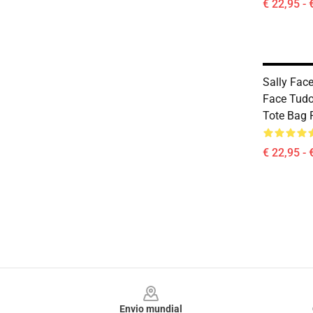
€ 22,95 - 
Sally Face
Face Tudo
Tote Bag 
€ 22,95 - 
Footer
Envio mundial