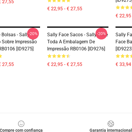
[ID9273
€ 27,55
€ 22,95 - € 27,55
€ 22,95 
-20%
-20%
 Bolsas - Sally
Sally Face Sacos - Sally Face
Sally F
 Sobre Impressão
Toda A Embalagem De
Face B
RB0106 [ID9275]
Impressão RB0106 [ID9276]
[ID9223
€ 27,55
€ 22,95 - € 27,55
€ 33,94 
Compre com confiança
Garantia internacional