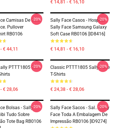
€ 14,81 - € 16,10
-20%
-20%
ace Camisas De Suor
Sally Face Casos - Hospital
ce. Pullover
Sally Face Samsung Galaxy
irt RB0106
Soft Case RB0106 [ID8416]
- € 44,11
€ 14,81 - € 16,10
-20%
-20%
Sally PTTT1805 Sally
Classic PTTT1805 Sally Face
hirts
T-Shirts
- € 28,06
€ 24,38 - € 28,06
-20%
-20%
ce Bolsas - Sally
Sally Face Sacos - Sal... Sally
ibi Tudo Sobre
Face Toda A Embalagem De
são Tote Bag RB0106
Impressão RB0106 [ID9274]