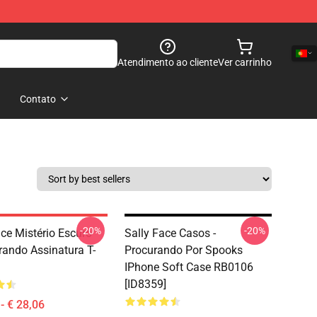
Atendimento ao cliente
Ver carrinho
Contato
-20%
-20%
ace Mistério Escuro
Sally Face Casos -
ando Assinatura T-
Procurando Por Spooks
IPhone Soft Case RB0106
[ID8359]
- € 28,06