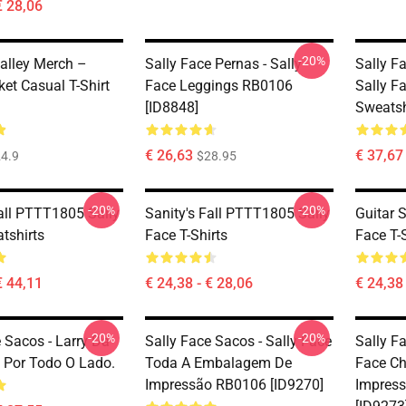
€ 28,06
-20%
alley Merch –
Sally Face Pernas - Sally
Sally F
et Casual T-Shirt
Face Leggings RB0106
Sally Fa
[ID8848]
Sweatsh
€ 26,63
€ 37,67 
4.9
$28.95
-20%
-20%
Fall PTTT1805 Sally
Sanity's Fall PTTT1805 Sally
Guitar 
tshirts
Face T-Shirts
Face T-S
€ 44,11
€ 24,38 - € 28,06
€ 24,38 
-20%
-20%
 Sacos - Larry Da
Sally Face Sacos - Sally Face
Sally Fa
, Por Todo O Lado.
Toda A Embalagem De
Face Ch
Impressão RB0106 [ID9270]
Impres