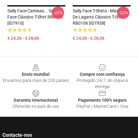
Sally Face Camisas... Sally
Sally Face T-Shirts - Máscara
-20%
-20%
Face Clássico T-Shirt RB0106
De Lagarto Clássico T-Shirt
[ID7910]
RB0106 [ID7938]
€ 24,38 - € 28,06
€ 24,38 - € 28,06
Footer
Envio mundial
Compre com confiança
Enviamos para mais de 200 países
Protegido 24/7, do clique à
entrega
Garantia internacional
Pagamento 100% seguro
Oferecido no país de uso
PayPal / MasterCard / Visa
Contacte-nos