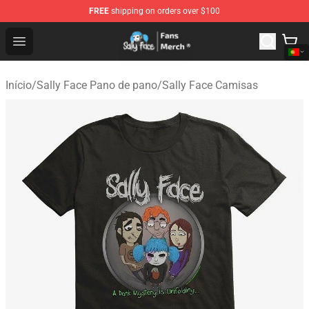
FREE
shipping on orders over $100
Sally Face Store - Official Sally Face Merchandise Shop
Open menu
Início
/
Sally Face Pano de pano
/
Sally Face Camisas