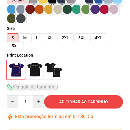
Default
Size
S
M
L
XL
2XL
3XL
4XL
5XL
Print Location
Ver guia de tamanhos
Quantity
ADICIONAR AO CARRINHO
Esta promoção termina em
01
:
36
:
55