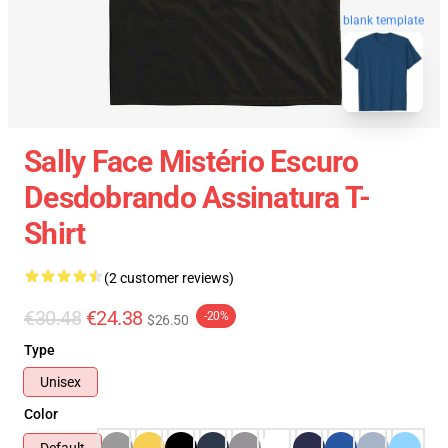
blank template
Sally Face Mistério Escuro
Desdobrando Assinatura T-
Shirt
(2 customer reviews)
€30.48
€24.38
-20%
$26.50
Type
Unisex
Color