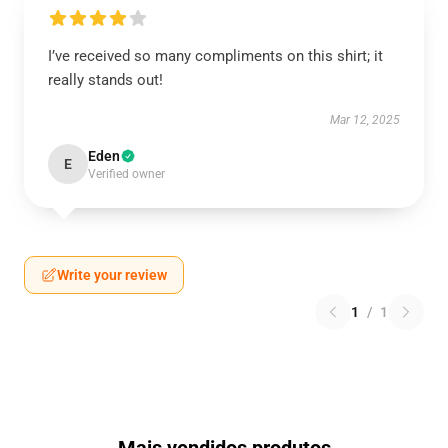
I’ve received so many compliments on this shirt; it
really stands out!
Mar 12, 2025
Eden
E
Verified owner
Write your review
1
/
1