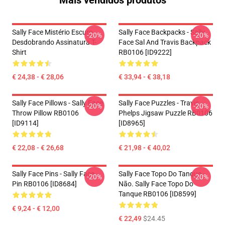
Mais vendidos produtos
Sally Face Mistério Escuro
Sally Face Backpacks - Sally
-20%
-20%
Desdobrando Assinatura T-
Face Sal And Travis Backpack
Shirt
RB0106 [ID9222]
€ 24,38 - € 28,06
€ 33,94 - € 38,18
Sally Face Pillows - Sally Face
Sally Face Puzzles - Travis
-20%
-20%
Throw Pillow RB0106
Phelps Jigsaw Puzzle RB0106
[ID9114]
[ID8965]
€ 22,08 - € 26,68
€ 21,98 - € 40,02
Sally Face Pins - Sally Face.
Sally Face Topo Do Tanque -
-20%
-20%
Pin RB0106 [ID8684]
Não. Sally Face Topo Do
Tanque RB0106 [ID8599]
€ 9,24 - € 12,00
€ 22,49
$24.45