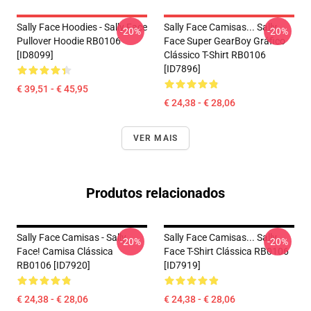
Sally Face Hoodies - Sally Face
Sally Face Camisas... Sally
-20%
-20%
Pullover Hoodie RB0106
Face Super GearBoy Gráfico
[ID8099]
Clássico T-Shirt RB0106
[ID7896]
€ 39,51 - € 45,95
€ 24,38 - € 28,06
VER MAIS
Produtos relacionados
Sally Face Camisas - Sally
Sally Face Camisas... Sally
-20%
-20%
Face! Camisa Clássica
Face T-Shirt Clássica RB0106
RB0106 [ID7920]
[ID7919]
€ 24,38 - € 28,06
€ 24,38 - € 28,06