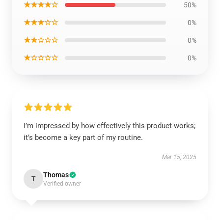
★★★★☆
50%
★★★☆☆
0%
★★☆☆☆
0%
★☆☆☆☆
0%
I’m impressed by how effectively this product works;
it’s become a key part of my routine.
Mar 15, 2025
Thomas
T
Verified owner