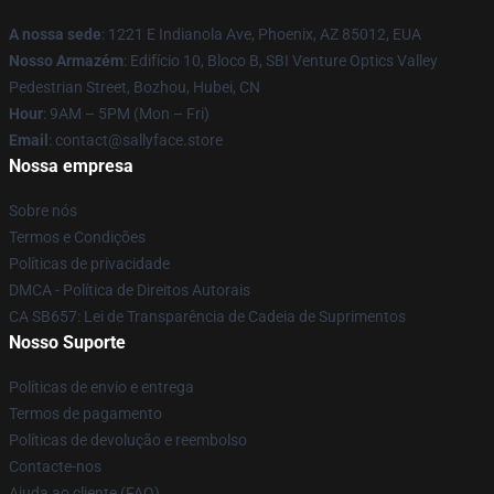
A nossa sede
: 1221 E Indianola Ave, Phoenix, AZ 85012, EUA
Nosso Armazém
: Edifício 10, Bloco B, SBI Venture Optics Valley
Pedestrian Street, Bozhou, Hubei, CN
Hour
: 9AM – 5PM (Mon – Fri)
Email
: contact@sallyface.store
Nossa empresa
Sobre nós
Termos e Condições
Políticas de privacidade
DMCA - Política de Direitos Autorais
CA SB657: Lei de Transparência de Cadeia de Suprimentos
Nosso Suporte
Políticas de envio e entrega
Termos de pagamento
Políticas de devolução e reembolso
Contacte-nos
Ajuda ao cliente (FAQ)