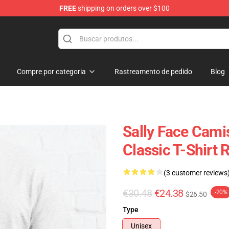
FREE
shipping on orders over $100
p
Compre por categoria
Rastreamento de pedido
Blog
Sally Face Camis
Classic T-Shirt
(3 customer reviews
€30.48
€24.38
-20%
$26.50
Type
Unisex