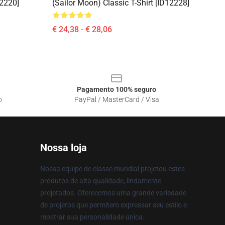
12220]
(Sailor Moon) Classic T-Shirt [ID12228]
€ 24,38 - € 28,06
Pagamento 100% seguro
o
PayPal / MasterCard / Visa
Nossa loja
Nossa equipe de classe mundial projetou estes
produtos de alta qualidade, lindamente
projetados. Oferecemos uma grande variedade
de projetos que permitem expressar seu estilo e
mostrar sua personalidade única.