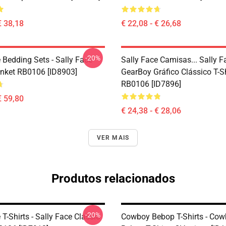
€ 38,18
€ 22,08 - € 26,68
-20%
 Bedding Sets - Sally Face
Sally Face Camisas... Sally 
nket RB0106 [ID8903]
GearBoy Gráfico Clássico T-Sh
RB0106 [ID7896]
€ 59,80
€ 24,38 - € 28,06
VER MAIS
Produtos relacionados
-20%
 T-Shirts - Sally Face Classic
Cowboy Bebop T-Shirts - Co