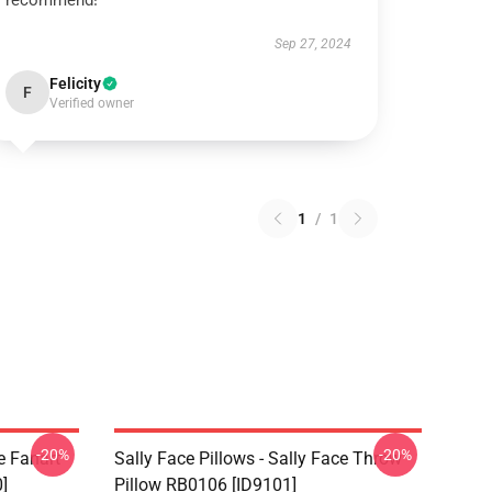
recommend!
Sep 27, 2024
Felicity
F
Verified owner
1
/
1
-20%
-20%
e Fanart
Sally Face Pillows - Sally Face Throw
]
Pillow RB0106 [ID9101]