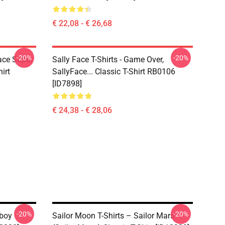
€ 22,08 - € 26,68
-20%
-20%
Face Super
Sally Face T-Shirts - Game Over,
irt
SallyFace... Classic T-Shirt RB0106
[ID7898]
€ 24,38 - € 28,06
-20%
-20%
wboy
Sailor Moon T-Shirts – Sailor Mars