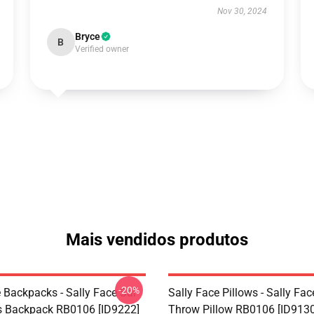
Nov 30, 2024
Bryce
B
Verified owner
Mais vendidos produtos
-20%
 Backpacks - Sally Face Sal
Sally Face Pillows - Sally Fac
s Backpack RB0106 [ID9222]
Throw Pillow RB0106 [ID9130