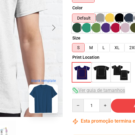
Color
Default
Size
S
M
L
XL
2X
Print Location
blank template
Ver guia de tamanhos
Quantity
Esta promoção termina