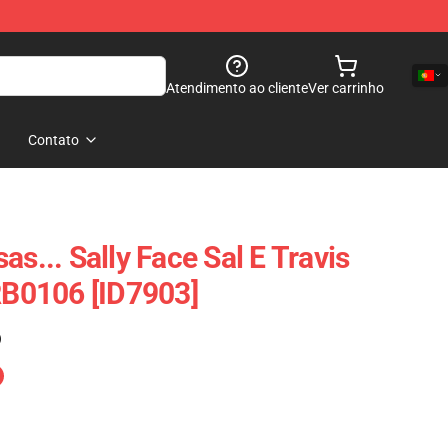
Atendimento ao cliente
Ver carrinho
Contato
as... Sally Face Sal E Travis
 RB0106 [ID7903]
)