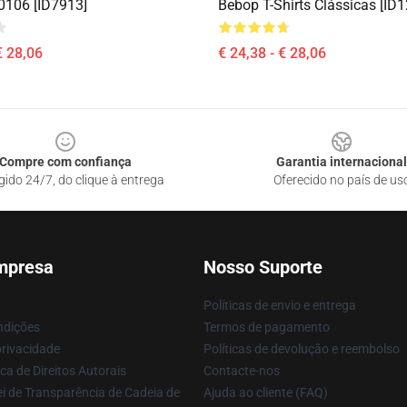
B0106 [ID7913]
Bebop T-Shirts Clássicas [ID
€ 28,06
€ 24,38 - € 28,06
Compre com confiança
Garantia internacional
gido 24/7, do clique à entrega
Oferecido no país de us
mpresa
Nosso Suporte
Políticas de envio e entrega
ndições
Termos de pagamento
privacidade
Políticas de devolução e reembolso
ca de Direitos Autorais
Contacte-nos
i de Transparência de Cadeia de
Ajuda ao cliente (FAQ)