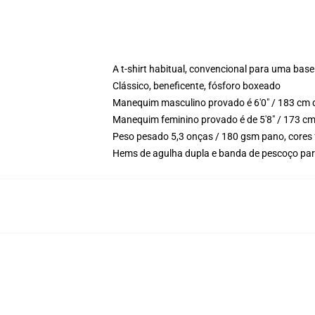
A t-shirt habitual, convencional para uma base
Clássico, beneficente, fósforo boxeado
Manequim masculino provado é 6'0" / 183 cm d
Manequim feminino provado é de 5'8" / 173 cm
Peso pesado 5,3 onças / 180 gsm pano, cores f
Hems de agulha dupla e banda de pescoço para