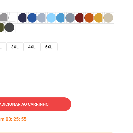
L
3XL
4XL
5XL
ADICIONAR AO CARRINHO
 em
03
:
25
:
54