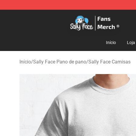
Sally Face Store - Official Sally Face Merchandise Sho
Início
Loja
Início
/
Sally Face Pano de pano
/
Sally Face Camisas