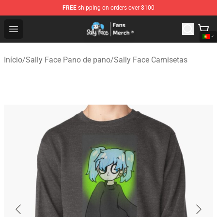
FREE
shipping on orders over $100
Sally Face Store - Official Sally Face Merchandise Shop
Open menu
Início
/
Sally Face Pano de pano
/
Sally Face Camisetas