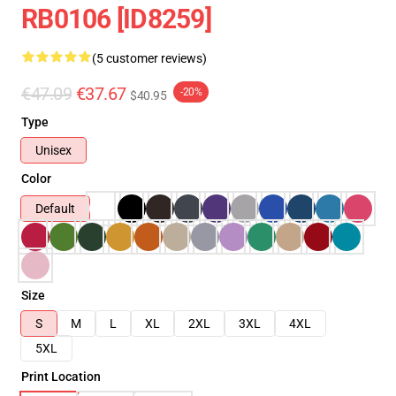
RB0106 [ID8259]
(5 customer reviews)
€47.09
€37.67
-20%
$40.95
Type
Unisex
Color
Default
Size
S
M
L
XL
2XL
3XL
4XL
5XL
Print Location