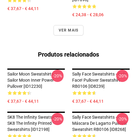
€ 37,67 - € 44,11
€ 24,38 - € 28,06
VER MAIS
Produtos relacionados
Sailor Moon Sweatshirts –
Sally Face Sweatshirts - Sally
-20%
-20%
Sailor Moon Inner Power
Face! Pullover Sweatshirt
Pullover [ID12230]
RB0106 [ID8239]
€ 37,67 - € 44,11
€ 37,67 - € 44,11
SK8 The Infinity Sweatshirts -
Sally Face Sweatshirts -
-20%
-20%
SK8 The Infinity Printed
Máscara De Lagarto Pullover
Sweatshirts [ID12198]
Sweatshirt RB0106 [ID8268]