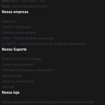
Hour
: 9AM – 5PM (Mon – Fri)
Email
: contact@sallyface.store
Nossa empresa
Sobre nós
Termos e Condições
Políticas de privacidade
DMCA - Política de Direitos Autorais
CA SB657: Lei de Transparência de Cadeia de Suprimentos
Nosso Suporte
Políticas de envio e entrega
Termos de pagamento
Políticas de devolução e reembolso
Contacte-nos
Ajuda ao cliente (FAQ)
Whosale
Nossa loja
Nossa equipe de classe mundial projetou estes produtos de alta