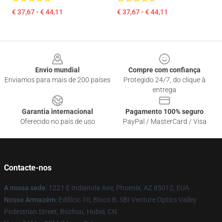
€ 37,67 - € 44,11
€ 37,67 - € 44,11
Footer
Envio mundial
Compre com confiança
Enviamos para mais de 200 países
Protegido 24/7, do clique à
entrega
Garantia internacional
Pagamento 100% seguro
Oferecido no país de uso
PayPal / MasterCard / Visa
Contacte-nos
A nossa sede
: 1221 E Indianola Ave, Phoenix, AZ 85012, EUA
Nosso Armazém
: Edifício 10, Bloco B, SBI Venture Optics Valley
Pedestrian Street, Bozhou, Hubei, CN