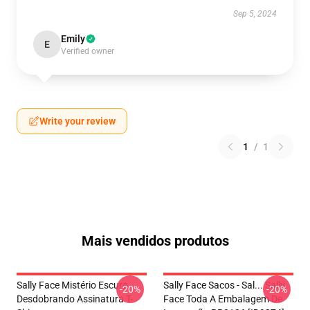
Sep 5, 2024
Emily
E
Verified owner
Write your review
1
/
1
Mais vendidos produtos
Sally Face Mistério Escuro
Sally Face Sacos - Sal... Sally
-20%
-20%
Desdobrando Assinatura T-
Face Toda A Embalagem De