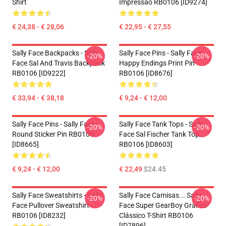
Shirt
Impressão RB0106 [ID9274]
€ 24,38 - € 28,06
€ 22,95 - € 27,55
Sally Face Backpacks - Sally
Sally Face Pins - Sally Face
-20%
-20%
Face Sal And Travis Backpack
Happy Endings Print Pin
RB0106 [ID9222]
RB0106 [ID8676]
€ 33,94 - € 38,18
€ 9,24 - € 12,00
Sally Face Pins - Sally Face
Sally Face Tank Tops - Sally
-20%
-20%
Round Sticker Pin RB0106
Face Sal Fischer Tank Top
[ID8665]
RB0106 [ID8603]
€ 9,24 - € 12,00
€ 22,49
$24.45
Sally Face Sweatshirts - Sally
Sally Face Camisas... Sally
-20%
-20%
Face Pullover Sweatshirt
Face Super GearBoy Gráfico
RB0106 [ID8232]
Clássico T-Shirt RB0106
[ID7896]