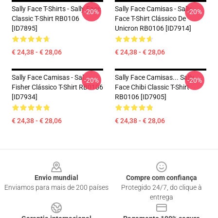
Sally Face T-Shirts - Sally Face
Sally Face Camisas - Sally
-20%
-20%
Classic T-Shirt RB0106
Face T-Shirt Clássico De
[ID7895]
Unicron RB0106 [ID7914]
€ 24,38 - € 28,06
€ 24,38 - € 28,06
Sally Face Camisas - Sal
Sally Face Camisas... Sally
-20%
-20%
Fisher Clássico T-Shirt RB0106
Face Chibi Classic T-Shirt
[ID7934]
RB0106 [ID7905]
€ 24,38 - € 28,06
€ 24,38 - € 28,06
Footer
Envio mundial
Compre com confiança
Enviamos para mais de 200 países
Protegido 24/7, do clique à
entrega