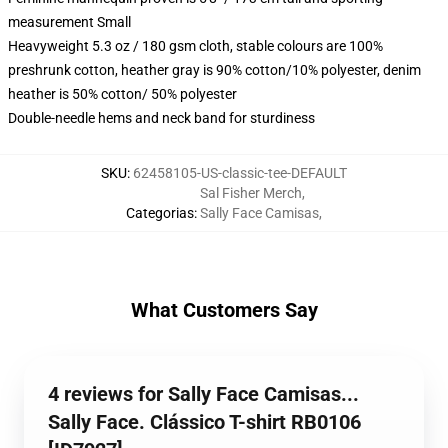
measurement Small
Heavyweight 5.3 oz / 180 gsm cloth, stable colours are 100%
preshrunk cotton, heather gray is 90% cotton/10% polyester, denim
heather is 50% cotton/ 50% polyester
Double-needle hems and neck band for sturdiness
SKU
:
62458105-US-classic-tee-DEFAULT
Sal Fisher Merch
,
Categorias
:
Sally Face Camisas
,
What Customers Say
4 reviews for Sally Face Camisas...
Sally Face. Clássico T-shirt RB0106