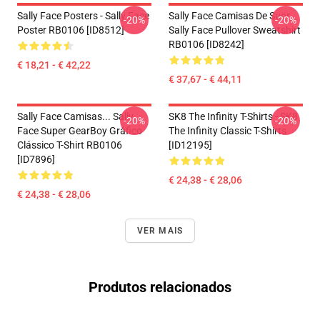
Sally Face Posters - Sally Face
Sally Face Camisas De Suor
-20%
-20%
Poster RB0106 [ID8512]
Sally Face Pullover Sweatshirt
RB0106 [ID8242]
€ 18,21 - € 42,22
€ 37,67 - € 44,11
Sally Face Camisas... Sally
SK8 The Infinity T-Shirts - SK8
-20%
-20%
Face Super GearBoy Gráfico
The Infinity Classic T-Shirts
Clássico T-Shirt RB0106
[ID12195]
[ID7896]
€ 24,38 - € 28,06
€ 24,38 - € 28,06
VER MAIS
Produtos relacionados