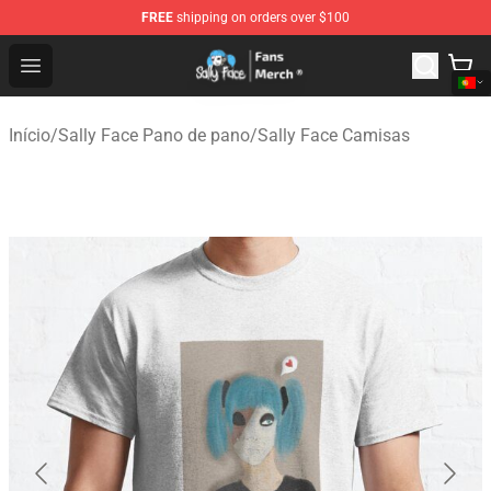
FREE
shipping on orders over $100
Sally Face Store - Official Sally Face Merchandise Shop
Open menu
Início
/
Sally Face Pano de pano
/
Sally Face Camisas