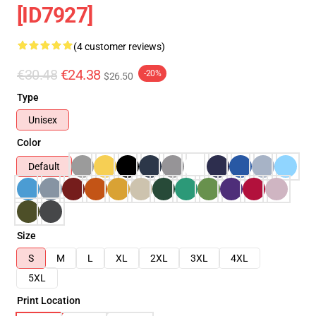
[ID7927]
(4 customer reviews)
€30.48
€24.38
-20%
$26.50
Type
Unisex
Color
Default
Size
S
M
L
XL
2XL
3XL
4XL
5XL
Print Location