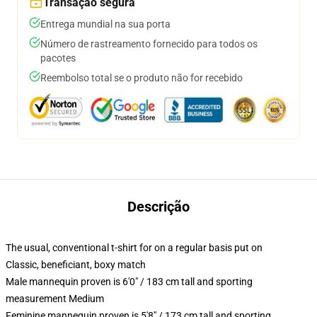
Transação segura
Entrega mundial na sua porta
Número de rastreamento fornecido para todos os
pacotes
Reembolso total se o produto não for recebido
Descrição
The usual, conventional t-shirt for on a regular basis put on
Classic, beneficiant, boxy match
Male mannequin proven is 6'0" / 183 cm tall and sporting
measurement Medium
Feminine mannequin proven is 5'8" / 173 cm tall and sporting