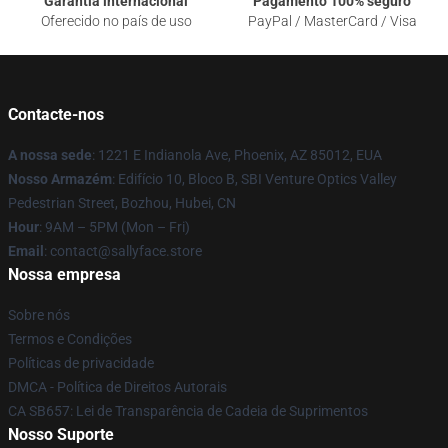
Garantia internacional
Pagamento 100% seguro
Oferecido no país de uso
PayPal / MasterCard / Visa
Contacte-nos
A nossa sede
: 1221 E Indianola Ave, Phoenix, AZ 85012, EUA
Nosso Armazém
: Edifício 10, Bloco B, SBI Venture Optics Valley
Pedestrian Street, Bozhou, Hubei, CN
Hour
: 9AM – 5PM (Mon – Fri)
Email
: contact@sallyface.store
Nossa empresa
Sobre nós
Termos e Condições
Políticas de privacidade
DMCA - Política de Direitos Autorais
CA SB657: Lei de Transparência de Cadeia de Suprimentos
Nosso Suporte