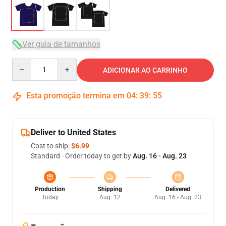
Ver guia de tamanhos
Quantity
ADICIONAR AO CARRINHO
Esta promoção termina em
04
:
39
:
54
Deliver to United States
Cost to ship:
$6.99
Standard - Order today to get by
Aug. 16 - Aug. 23
Production
Shipping
Delivered
Today
Aug. 12
Aug. 16 - Aug. 23