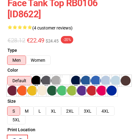
Face Tank Top RB0106
[ID8622]
(4 customer reviews)
€28.12
€22.49
-20%
$24.45
Type
Men
Women
Color
Default
Size
S
M
L
XL
2XL
3XL
4XL
5XL
Print Location