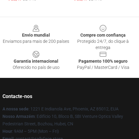
Footer
Envio mundial
Compre com confiança
Enviamos para mais de 200 países
Protegido 24/7, do clique à
entrega
Garantia internacional
Pagamento 100% seguro
Oferecido no país de uso
PayPal / MasterCard / Visa
Contacte-nos
A nossa sede
: 1221 E Indianola Ave, Phoenix, AZ 85012, EUA
Nosso Armazém
: Edifício 10, Bloco B, SBI Venture Optics Valley
Pedestrian Street, Bozhou, Hubei, CN
Hour
: 9AM – 5PM (Mon – Fri)
Email
: contact@sallyface.store