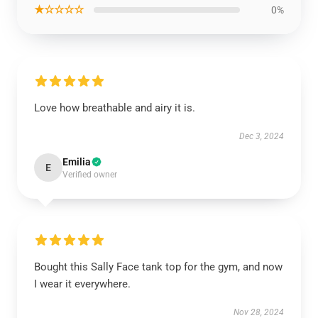
★☆☆☆☆
0%
Love how breathable and airy it is.
Dec 3, 2024
Emilia
E
Verified owner
Bought this Sally Face tank top for the gym, and now
I wear it everywhere.
Nov 28, 2024