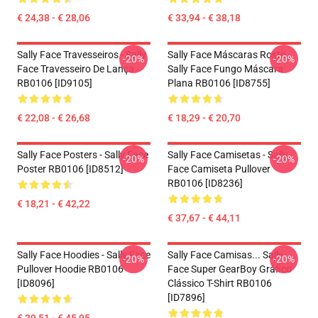
€ 24,38 - € 28,06
€ 33,94 - € 38,18
Sally Face Travesseiros - Sally
Sally Face Máscaras Rosto
-20%
-20%
Face Travesseiro De Lança
Sally Face Fungo Máscara
RB0106 [ID9105]
Plana RB0106 [ID8755]
€ 22,08 - € 26,68
€ 18,29 - € 20,70
Sally Face Posters - Sally Face
Sally Face Camisetas - Sally
-20%
-20%
Poster RB0106 [ID8512]
Face Camiseta Pullover
RB0106 [ID8236]
€ 18,21 - € 42,22
€ 37,67 - € 44,11
Sally Face Hoodies - Sally Face
Sally Face Camisas... Sally
-20%
-20%
Pullover Hoodie RB0106
Face Super GearBoy Gráfico
[ID8096]
Clássico T-Shirt RB0106
[ID7896]