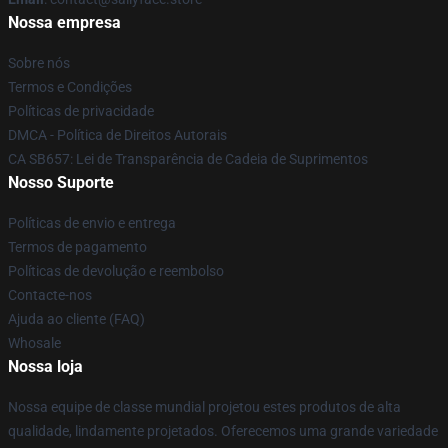
Nossa empresa
Sobre nós
Termos e Condições
Políticas de privacidade
DMCA - Política de Direitos Autorais
CA SB657: Lei de Transparência de Cadeia de Suprimentos
Nosso Suporte
Políticas de envio e entrega
Termos de pagamento
Políticas de devolução e reembolso
Contacte-nos
Ajuda ao cliente (FAQ)
Whosale
Nossa loja
Nossa equipe de classe mundial projetou estes produtos de alta
qualidade, lindamente projetados. Oferecemos uma grande variedade