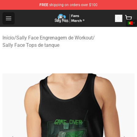
FREE
shipping on orders over $100
Sally Face Store - Official Sally Face Merchandise Shop
Open menu
Início
/
Sally Face Engrenagem de Workout
/
Sally Face Tops de tanque