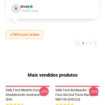
Brody
B
Verified owner
Write your review
1
/
1
Mais vendidos produtos
Sally Face Mistério Escuro
Sally Face Backpacks - Sally
-20%
-20%
Desdobrando Assinatura T-
Face Sal And Travis Backpack
Shirt
RB0106 [ID9222]