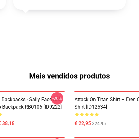
Mais vendidos produtos
-20%
 Backpacks - Sally Face Sal
Attack On Titan Shirt – Eren C
s Backpack RB0106 [ID9222]
Shirt [ID12534]
€ 38,18
€ 22,95
$24.95