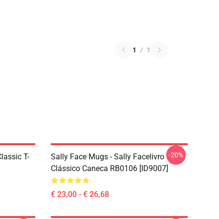
1
/
1
-20%
lassic T-
Sally Face Mugs - Sally Facelivro
Clássico Caneca RB0106 [ID9007]
€ 23,00 - € 26,68