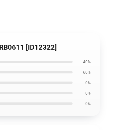
co RB0611 [ID12322]
40%
60%
0%
0%
0%