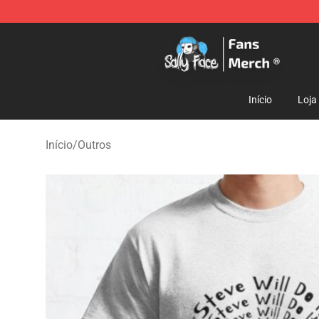
Sally Face Store - Official Sally Face Merchandise Sho
Início
Loja
Início
/
Outros