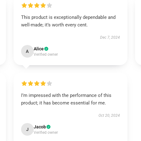
This product is exceptionally dependable and
well-made; it’s worth every cent.
Dec 7, 2024
Alice
A
Verified owner
I’m impressed with the performance of this
product; it has become essential for me.
Oct 20, 2024
Jacob
J
Verified owner