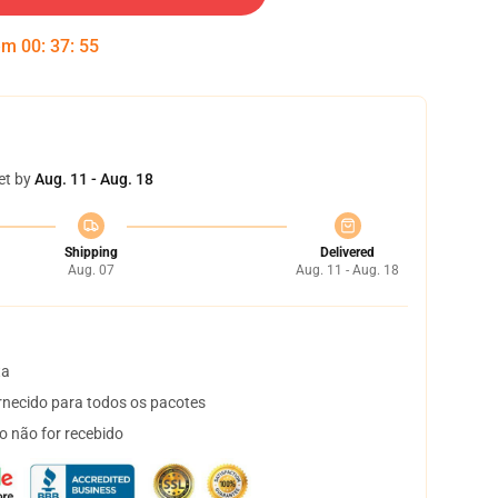
 em
00
:
37
:
54
et by
Aug. 11 - Aug. 18
Shipping
Delivered
Aug. 07
Aug. 11 - Aug. 18
ta
necido para todos os pacotes
o não for recebido