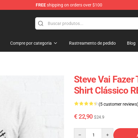
FREE
shipping on orders over $100
p
Compre por categoria
Rastreamento de pedido
Blog
Steve Vai Fazer 
Shirt Clássico 
(5 customer reviews
€ 22,90
$24.9
Quantity