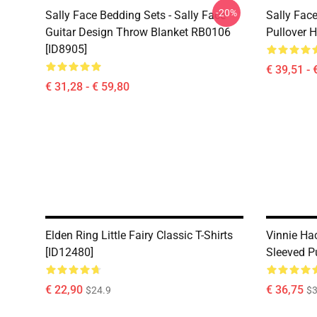
-20%
Sally Face Bedding Sets - Sally Face
Sally Face
Guitar Design Throw Blanket RB0106
Pullover 
[ID8905]
€ 39,51 - 
€ 31,28 - € 59,80
Elden Ring Little Fairy Classic T-Shirts
Vinnie Ha
[ID12480]
Sleeved P
€ 22,90
€ 36,75
$24.9
$3