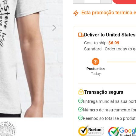
Esta promoção termina
Deliver to United States
Cost to ship:
$6.99
Standard - Order today to g
Production
Today
Transação segura
Entrega mundial na sua por
Número de rastreamento for
Reembolso total se o produt