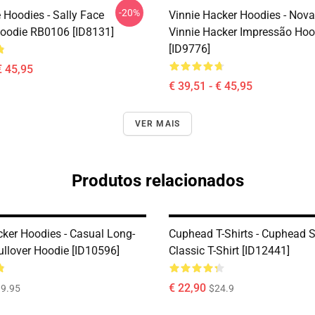
-20%
 Hoodies - Sally Face
Vinnie Hacker Hoodies - Nov
Hoodie RB0106 [ID8131]
Vinnie Hacker Impressão Hoo
[ID9776]
€ 45,95
€ 39,51 - € 45,95
VER MAIS
Produtos relacionados
cker Hoodies - Casual Long-
Cuphead T-Shirts - Cuphead
ullover Hoodie [ID10596]
Classic T-Shirt [ID12441]
€ 22,90
9.95
$24.9