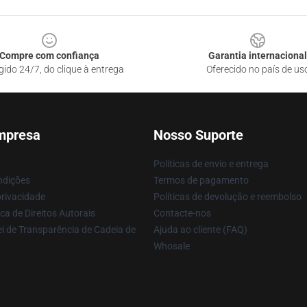
Compre com confiança
Garantia internacional
gido 24/7, do clique à entrega
Oferecido no país de us
mpresa
Nosso Suporte
Políticas de envio e entrega
ndições
Termos de pagamento
privacidade
Políticas de devolução e reembolso
ca de Direitos Autorais
Contacte-nos
i de Transparência de Cadeia de
Ajuda ao cliente (FAQ)
Whosale