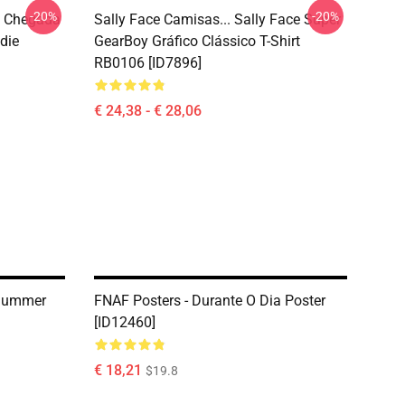
-20%
-20%
a Chegada
Sally Face Camisas... Sally Face Super
die
GearBoy Gráfico Clássico T-Shirt
RB0106 [ID7896]
€ 24,38 - € 28,06
 Summer
FNAF Posters - Durante O Dia Poster
[ID12460]
€ 18,21
$19.8