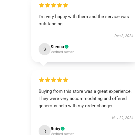
I’m very happy with them and the service was
outstanding.
Dec 8, 2024
Sienna
S
Verified owner
Buying from this store was a great experience.
They were very accommodating and offered
generous help with my order changes.
Nov 29, 2024
Ruby
R
Verified owner