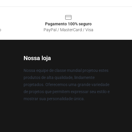
Pagamento 100% seguro
o
PayPal / MasterCard / Visa
Nossa loja
Nossa equipe de classe mundial projetou estes
produtos de alta qualidade, lindamente
projetados. Oferecemos uma grande variedade
de projetos que permitem expressar seu estilo e
mostrar sua personalidade única.