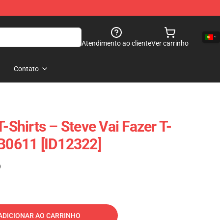
Atendimento ao cliente
Ver carrinho
Contato
T-Shirts – Steve Vai Fazer T-
RB0611 [ID12322]
)
ADICIONAR AO CARRINHO