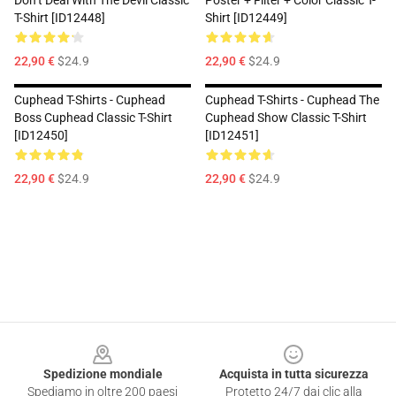
Don’t Deal With The Devil Classic
Poster + Filter + Color Classic T-
T-Shirt [ID12448]
Shirt [ID12449]
22,90 €
$24.9
22,90 €
$24.9
Cuphead T-Shirts - Cuphead
Cuphead T-Shirts - Cuphead The
Boss Cuphead Classic T-Shirt
Cuphead Show Classic T-Shirt
[ID12450]
[ID12451]
22,90 €
$24.9
22,90 €
$24.9
Footer
Spedizione mondiale
Acquista in tutta sicurezza
Spediamo in oltre 200 paesi
Protetto 24/7 dai clic alla