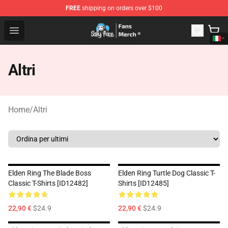
FREE
shipping on orders over $100
Sally Face Store - Official Sally Face Merchandise Shop
Open menu
Altri
Home
/
Altri
Elden Ring The Blade Boss
Elden Ring Turtle Dog Classic T-
Classic T-Shirts [ID12482]
Shirts [ID12485]
22,90 €
$24.9
22,90 €
$24.9