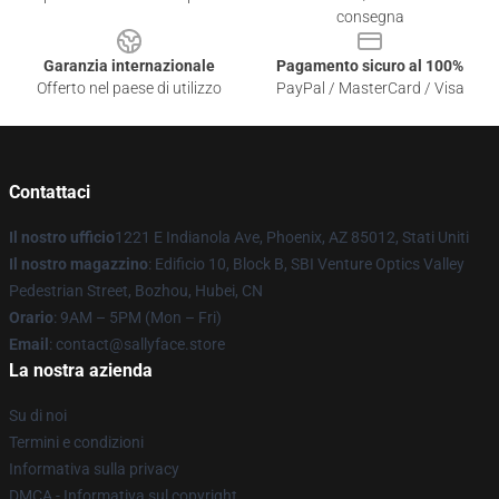
consegna
Garanzia internazionale
Pagamento sicuro al 100%
Offerto nel paese di utilizzo
PayPal / MasterCard / Visa
Contattaci
Il nostro ufficio
1221 E Indianola Ave, Phoenix, AZ 85012, Stati Uniti
Il nostro magazzino
: Edificio 10, Block B, SBI Venture Optics Valley
Pedestrian Street, Bozhou, Hubei, CN
Orario
: 9AM – 5PM (Mon – Fri)
Email
: contact@sallyface.store
La nostra azienda
Su di noi
Termini e condizioni
Informativa sulla privacy
DMCA - Informativa sul copyright