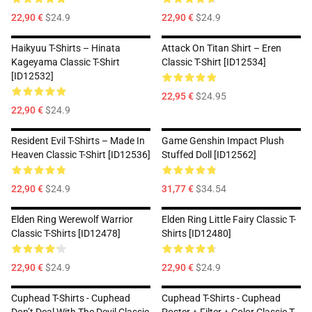
22,90 €
$24.9
22,90 €
$24.9
Haikyuu T-Shirts – Hinata
Attack On Titan Shirt – Eren
Kageyama Classic T-Shirt
Classic T-Shirt [ID12534]
[ID12532]
22,95 €
$24.95
22,90 €
$24.9
Resident Evil T-Shirts – Made In
Game Genshin Impact Plush
Heaven Classic T-Shirt [ID12536]
Stuffed Doll [ID12562]
22,90 €
$24.9
31,77 €
$34.54
Elden Ring Werewolf Warrior
Elden Ring Little Fairy Classic T-
Classic T-Shirts [ID12478]
Shirts [ID12480]
22,90 €
$24.9
22,90 €
$24.9
Cuphead T-Shirts - Cuphead
Cuphead T-Shirts - Cuphead