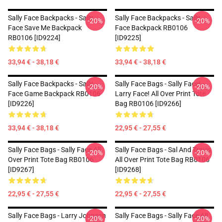
Sally Face Backpacks - Sally
Sally Face Backpacks - Sally
-20%
-20%
Face Save Me Backpack
Face Backpack RB0106
RB0106 [ID9224]
[ID9225]
33,94 € - 38,18 €
33,94 € - 38,18 €
Sally Face Backpacks - Sally
Sally Face Bags - Sally Face! -
-20%
-20%
Face Game Backpack RB0106
Larry Face! All Over Print Tote
[ID9226]
Bag RB0106 [ID9266]
33,94 € - 38,18 €
22,95 € - 27,55 €
Sally Face Bags - Sally Face All
Sally Face Bags - Sal And Travis
-20%
-20%
Over Print Tote Bag RB0106
All Over Print Tote Bag RB0106
[ID9267]
[ID9268]
22,95 € - 27,55 €
22,95 € - 27,55 €
Sally Face Bags - Larry Johnson
Sally Face Bags - Sally Face All
-20%
-20%