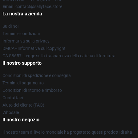
Email
: contact@sallyface.store
La nostra azienda
Su di noi
Termini e condizioni
Informativa sulla privacy
DMCA - Informativa sul copyright
CA SB657: Legge sulla trasparenza della catena di fornitura
Il nostro supporto
Condizioni di spedizione e consegna
Termini di pagamento
Condizioni di ritorno e rimborso
Contattaci
Aiuto del cliente (FAQ)
Whosale
Il nostro negozio
Il nostro team di livello mondiale ha progettato questi prodotti di alta