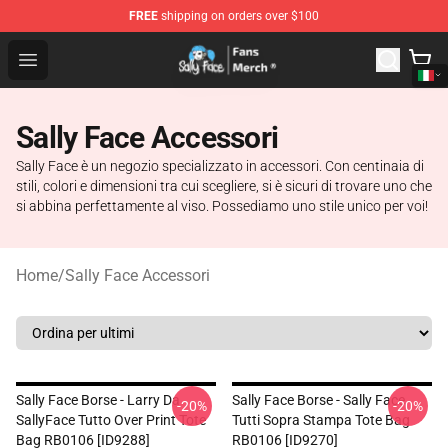
FREE
shipping on orders over $100
Sally Face Store - Official Sally Face Merchandise Shop
Open menu
Sally Face Accessori
Sally Face è un negozio specializzato in accessori. Con centinaia di
stili, colori e dimensioni tra cui scegliere, si è sicuri di trovare uno che
si abbina perfettamente al viso. Possediamo uno stile unico per voi!
Home
/
Sally Face Accessori
Sally Face Borse - Larry Da
Sally Face Borse - Sally Face
-20%
-20%
SallyFace Tutto Over Print Tote
Tutti Sopra Stampa Tote Bag
Bag RB0106 [ID9288]
RB0106 [ID9270]