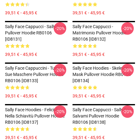
39,51 € - 45,95 €
39,51 € - 45,95 €
Sally Face Cappucci - Sally Face
Sally Face Cappucci -
-20%
-20%
Pullover Hoodie RB0106
Matrimonio Pullover Hoodie
[ID8131]
RB0106 [ID8132]
39,51 € - 45,95 €
39,51 € - 45,95 €
Sally Face Cappuccini - Tutte Le
Sally Face Hoodies - Skeleton
-20%
-20%
Sue Maschere Pullover Hoodie
Mask Pullover Hoodie RB0106
RB0106 [ID8133]
[ID8134]
39,51 € - 45,95 €
39,51 € - 45,95 €
Sally Face Hoodies - Felicità
Sally Face Cappucci - Sally Face
-20%
-20%
Nella Schiavitù Pullover Hoodie
Salvami Pullover Hoodie
RB0106 [ID8137]
RB0106 [ID8138]
39,51 € - 45,95 €
39,51 € - 45,95 €