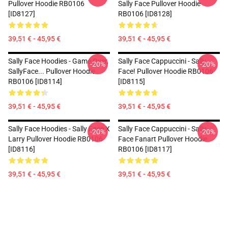
Pullover Hoodie RB0106
Sally Face Pullover Hoodie
[ID8127]
RB0106 [ID8128]
39,51 € - 45,95 €
39,51 € - 45,95 €
Sally Face Hoodies - Game Over,
Sally Face Cappuccini - Sally
-20%
-20%
SallyFace... Pullover Hoodie
Face! Pullover Hoodie RB0106
RB0106 [ID8114]
[ID8115]
39,51 € - 45,95 €
39,51 € - 45,95 €
Sally Face Hoodies - Sally Face X
Sally Face Cappuccini - Sally
-20%
-20%
Larry Pullover Hoodie RB0106
Face Fanart Pullover Hoodie
[ID8116]
RB0106 [ID8117]
39,51 € - 45,95 €
39,51 € - 45,95 €