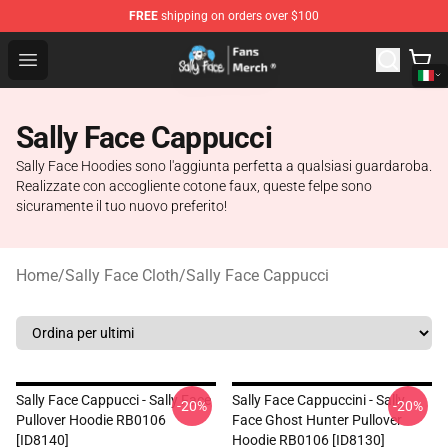
FREE
shipping on orders over $100
Sally Face Store - Official Sally Face Merchandise Shop
Open menu
Sally Face Cappucci
Sally Face Hoodies sono l'aggiunta perfetta a qualsiasi guardaroba.
Realizzate con accogliente cotone faux, queste felpe sono
sicuramente il tuo nuovo preferito!
Home
/
Sally Face Cloth
/
Sally Face Cappucci
Sally Face Cappucci - Sally Face
Sally Face Cappuccini - Sally
-20%
-20%
Pullover Hoodie RB0106
Face Ghost Hunter Pullover
[ID8140]
Hoodie RB0106 [ID8130]