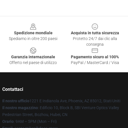
Footer
Spedizione mondiale
Acquista in tutta sicurezza
Spediamo in oltre 200 paesi
Protetto 24/7 dai clic alla
consegna
Garanzia internazionale
Pagamento sicuro al 100%
Offerto nel paese di utilizzo
PayPal / MasterCard / Visa
Contattaci
Il nostro ufficio
1221 E Indianola Ave, Phoenix, AZ 85012, Stati Uniti
Il nostro magazzino
: Edificio 10, Block B, SBI Venture Optics Valley
Pedestrian Street, Bozhou, Hubei, CN
Orario
: 9AM – 5PM (Mon – Fri)