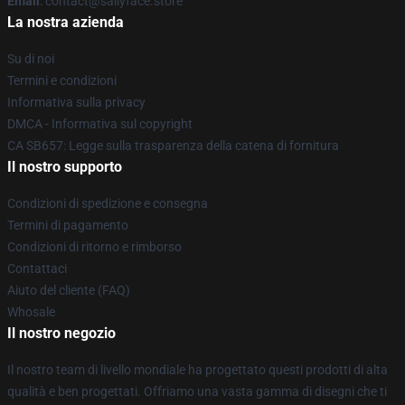
Email
: contact@sallyface.store
La nostra azienda
Su di noi
Termini e condizioni
Informativa sulla privacy
DMCA - Informativa sul copyright
CA SB657: Legge sulla trasparenza della catena di fornitura
Il nostro supporto
Condizioni di spedizione e consegna
Termini di pagamento
Condizioni di ritorno e rimborso
Contattaci
Aiuto del cliente (FAQ)
Whosale
Il nostro negozio
Il nostro team di livello mondiale ha progettato questi prodotti di alta
qualità e ben progettati. Offriamo una vasta gamma di disegni che ti