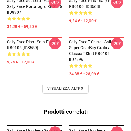
Sally Face Set Letti - Ashley Da
Sally Face Pins - Sally Face Pin
-20%
-20%
Sally Face Portafoglio RB0106
RB0106 [ID8668]
[ID8907]
9,24 € - 12,00 €
31,28 € - 59,80 €
Sally Face Pins - Sally Face Pin
Sally Face T-Shirts - Sally Face
-20%
-20%
RB0106 [ID8659]
Super GearBoy Grafica
Classic T-Shirt RB0106
[ID7896]
9,24 € - 12,00 €
24,38 € - 28,06 €
VISUALIZZA ALTRO
Prodotti correlati
Sally Face Hoodies - Sally Face
Sally Face Hoodies -