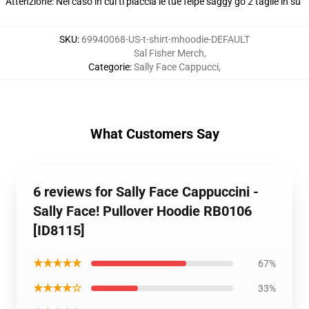
Attenzione: Nel caso in cui ti piaccia le tue felpe saggy go 2 taglie in su
SKU
:
69940068-US-t-shirt-mhoodie-DEFAULT
Sal Fisher Merch
,
Categorie
:
Sally Face Cappucci
,
What Customers Say
6 reviews for Sally Face Cappuccini -
Sally Face! Pullover Hoodie RB0106
[ID8115]
★★★★★
67%
★★★★☆
33%