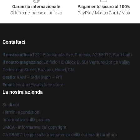
Garanzia internazionale
Pagamento sicuro al 100%
Offerto nel paese di utilizzo
PayPal / MasterCard / Visa
Contattaci
Il nostro ufficio
1221 E Indianola Ave, Phoenix, AZ 85012, Stati Uniti
Il nostro magazzino
: Edificio 10, Block B, SBI Venture Optics Valley
Pedestrian Street, Bozhou, Hubei, CN
Orario
: 9AM – 5PM (Mon – Fri)
Email
: contact@sallyface.store
La nostra azienda
Su di noi
Termini e condizioni
Informativa sulla privacy
DMCA - Informativa sul copyright
CA SB657: Legge sulla trasparenza della catena di fornitura