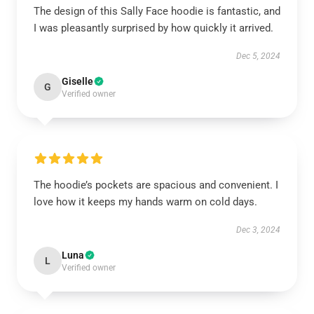
The design of this Sally Face hoodie is fantastic, and
I was pleasantly surprised by how quickly it arrived.
Dec 5, 2024
Giselle
G
Verified owner
The hoodie’s pockets are spacious and convenient. I
love how it keeps my hands warm on cold days.
Dec 3, 2024
Luna
L
Verified owner