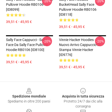
-20%
-20%
Pullover Hoodie RB0106
BucketHead Sally Face
[ID8099]
Pullover Hoodie RB0106
[ID8118]
39,51 € - 45,95 €
39,51 € - 45,95 €
Sally Face Cappucci - Sally
Vinnie Hacker Hoodies -
-20%
-20%
Face Da Sally Face Pullover
Nuovo Arrivo Cappuccio Di
Hoodie RB0106 [ID8100]
Stampa Vinnie Hacker
[ID9776]
39,51 € - 45,95 €
39,51 € - 45,95 €
Footer
Spedizione mondiale
Acquista in tutta sicurezza
Spediamo in oltre 200 paesi
Protetto 24/7 dai clic alla
consegna