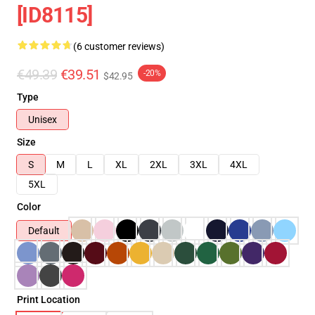
[ID8115]
(6 customer reviews)
€49.39
€39.51
-20%
$42.95
Type
Unisex
Size
S
M
L
XL
2XL
3XL
4XL
5XL
Color
Default
Print Location