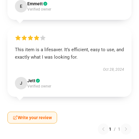
Emmett
E
Verified owner
This item is a lifesaver. It’s efficient, easy to use, and
exactly what I was looking for.
Oct 28, 2024
Jett
J
Verified owner
Write your review
1
/
1