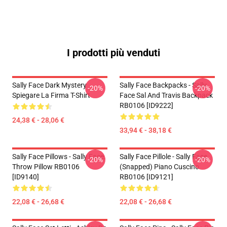
I prodotti più venduti
Sally Face Dark Mystery
Sally Face Backpacks - Sally
-20%
-20%
Spiegare La Firma T-Shirt
Face Sal And Travis Backpack
RB0106 [ID9222]
24,38 € - 28,06 €
33,94 € - 38,18 €
Sally Face Pillows - Sally Face.
Sally Face Pillole - Sally Face
-20%
-20%
Throw Pillow RB0106
(Snapped) Piano Cuscino
[ID9140]
RB0106 [ID9121]
22,08 € - 26,68 €
22,08 € - 26,68 €