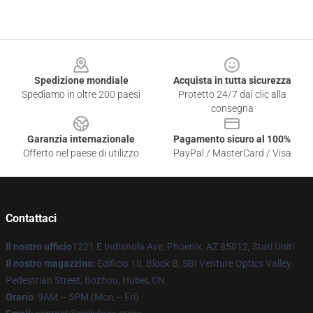
Footer
Spedizione mondiale
Acquista in tutta sicurezza
Spediamo in oltre 200 paesi
Protetto 24/7 dai clic alla
consegna
Garanzia internazionale
Pagamento sicuro al 100%
Offerto nel paese di utilizzo
PayPal / MasterCard / Visa
Contattaci
Il nostro ufficio
1221 E Indianola Ave, Phoenix, AZ 85012, Stati Uniti
Il nostro magazzino
: Edificio 10, Block B, SBI Venture Optics Valley
Pedestrian Street, Bozhou, Hubei, CN
Orario
: 9AM – 5PM (Mon – Fri)