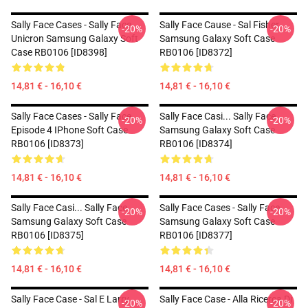
Sally Face Cases - Sally Face
Sally Face Cause - Sal Fisher
-20%
-20%
Unicron Samsung Galaxy Soft
Samsung Galaxy Soft Case
Case RB0106 [ID8398]
RB0106 [ID8372]
14,81 € - 16,10 €
14,81 € - 16,10 €
Sally Face Cases - Sally Face
Sally Face Casi... Sally Face
-20%
-20%
Episode 4 IPhone Soft Case
Samsung Galaxy Soft Case
RB0106 [ID8373]
RB0106 [ID8374]
14,81 € - 16,10 €
14,81 € - 16,10 €
Sally Face Casi... Sally Face
Sally Face Cases - Sally Face
-20%
-20%
Samsung Galaxy Soft Case
Samsung Galaxy Soft Case
RB0106 [ID8375]
RB0106 [ID8377]
14,81 € - 16,10 €
14,81 € - 16,10 €
Sally Face Case - Sal E Larry
Sally Face Case - Alla Ricerca Di
-20%
-20%