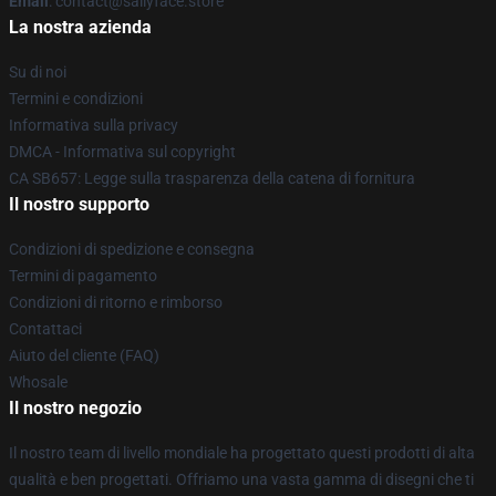
Email
: contact@sallyface.store
La nostra azienda
Su di noi
Termini e condizioni
Informativa sulla privacy
DMCA - Informativa sul copyright
CA SB657: Legge sulla trasparenza della catena di fornitura
Il nostro supporto
Condizioni di spedizione e consegna
Termini di pagamento
Condizioni di ritorno e rimborso
Contattaci
Aiuto del cliente (FAQ)
Whosale
Il nostro negozio
Il nostro team di livello mondiale ha progettato questi prodotti di alta
qualità e ben progettati. Offriamo una vasta gamma di disegni che ti