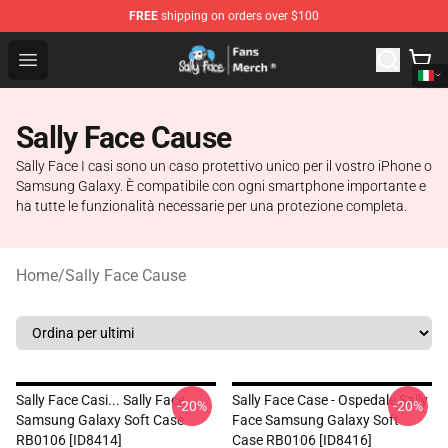
FREE
shipping on orders over $100
Sally Face Store - Official Sally Face Merchandise Shop
Open menu
Sally Face Cause
Sally Face I casi sono un caso protettivo unico per il vostro iPhone o
Samsung Galaxy. È compatibile con ogni smartphone importante e
ha tutte le funzionalità necessarie per una protezione completa.
Home
/
Sally Face Cause
Sally Face Casi... Sally Face
Sally Face Case - Ospedale Sally
-20%
-20%
Samsung Galaxy Soft Case
Face Samsung Galaxy Soft
RB0106 [ID8414]
Case RB0106 [ID8416]