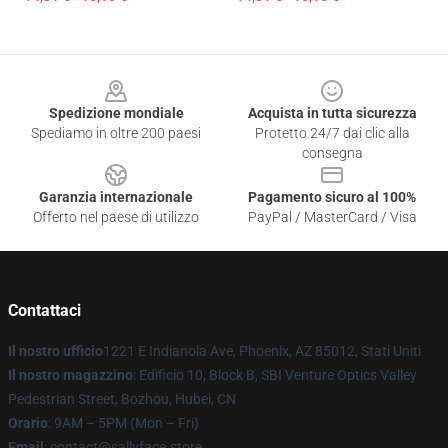
Footer
Spedizione mondiale
Acquista in tutta sicurezza
Spediamo in oltre 200 paesi
Protetto 24/7 dai clic alla
consegna
Garanzia internazionale
Pagamento sicuro al 100%
Offerto nel paese di utilizzo
PayPal / MasterCard / Visa
Contattaci
Il nostro ufficio
1221 E Indianola Ave, Phoenix, AZ 85012, Stati Uniti
Il nostro magazzino
: Edificio 10, Block B, SBI Venture Optics Valley
Pedestrian Street, Bozhou, Hubei, CN
Orario
: 9AM – 5PM (Mon – Fri)
Email
: contact@sallyface.store