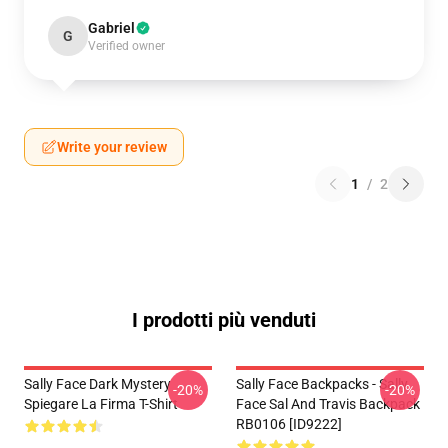
Gabriel
G
Verified owner
Write your review
1
/
2
I prodotti più venduti
Sally Face Dark Mystery
Sally Face Backpacks - Sally
-20%
-20%
Spiegare La Firma T-Shirt
Face Sal And Travis Backpack
RB0106 [ID9222]