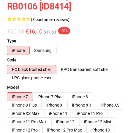
RB0106 [ID8414]
(8 customer reviews)
€20.13
€16.10
-20%
$17.50
Type
iPhone
Samsung
Style
PC black frosted shell
RPC transparent soft shell
LPC glass phone case
Model
iPhone 7
iPhone 7 Plus
iPhone 8
iPhone 8 Plus
iPhone X
iPhone XR
iPhone XS
iPhone XS Max
iPhone 11
iPhone 11 Pro
iPhone 11 Pro Max
iPhone 12
iPhone 12 Mini
iPhone 12 Pro
iPhone 12 Pro Max
iPhone 13