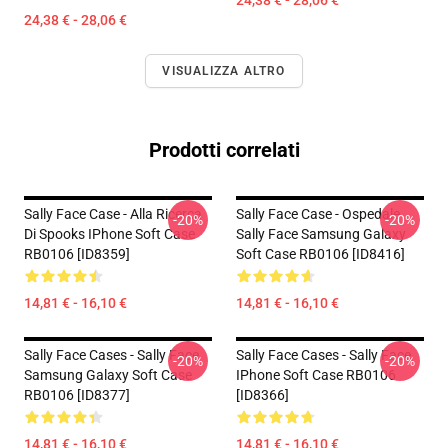
24,38 € - 28,06 €
24,38 € - 28,06 €
VISUALIZZA ALTRO
Prodotti correlati
Sally Face Case - Alla Ricerca
Sally Face Case - Ospedale
-20%
-20%
Di Spooks IPhone Soft Case
Sally Face Samsung Galaxy
RB0106 [ID8359]
Soft Case RB0106 [ID8416]
14,81 € - 16,10 €
14,81 € - 16,10 €
Sally Face Cases - Sally Face
Sally Face Cases - Sally Face
-20%
-20%
Samsung Galaxy Soft Case
IPhone Soft Case RB0106
RB0106 [ID8377]
[ID8366]
14,81 € - 16,10 €
14,81 € - 16,10 €