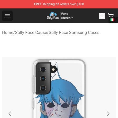
FREE
shipping on orders over $100
Sally Face Store - Official Sally Face Merchandise Shop
Open menu
Home
/
Sally Face Cause
/
Sally Face Samsung Cases