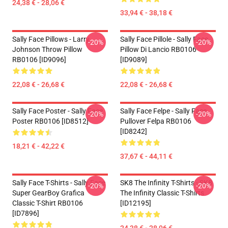
24,38 € - 28,06 €
33,94 € - 38,18 €
Sally Face Pillows - Larry
Sally Face Pillole - Sally Face
-20%
-20%
Johnson Throw Pillow
Pillow Di Lancio RB0106
RB0106 [ID9096]
[ID9089]
22,08 € - 26,68 €
22,08 € - 26,68 €
Sally Face Poster - Sally Face
Sally Face Felpe - Sally Face
-20%
-20%
Poster RB0106 [ID8512]
Pullover Felpa RB0106
[ID8242]
18,21 € - 42,22 €
37,67 € - 44,11 €
Sally Face T-Shirts - Sally Face
SK8 The Infinity T-Shirts - SK8
-20%
-20%
Super GearBoy Grafica
The Infinity Classic T-Shirts
Classic T-Shirt RB0106
[ID12195]
[ID7896]