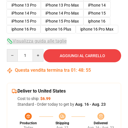
iPhone 13 Pro
iPhone 13 Pro Max
iPhone 14
iPhone 14 Pro
iPhone 14 Pro Max
iPhone 15
iPhone 15 Pro
iPhone 15 Pro Max
iphone 16
iphone 16 Pro
iphone 16 Plus
iphone 16 Pro Max
Visualizza guida alle taglie
Quantity
AGGIUNGI AL CARRELLO
Questa vendita termina tra
01
:
48
:
54
Deliver to United States
Cost to ship:
$6.99
Standard - Order today to get by
Aug. 16 - Aug. 23
Production
Shipping
Delivered
Today
Aug. 12
Aug. 16 - Aug. 23