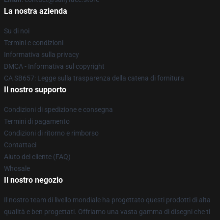
La nostra azienda
Su di noi
Termini e condizioni
Informativa sulla privacy
DMCA - Informativa sul copyright
CA SB657: Legge sulla trasparenza della catena di fornitura
Il nostro supporto
Condizioni di spedizione e consegna
Termini di pagamento
Condizioni di ritorno e rimborso
Contattaci
Aiuto del cliente (FAQ)
Whosale
Il nostro negozio
Il nostro team di livello mondiale ha progettato questi prodotti di alta
qualità e ben progettati. Offriamo una vasta gamma di disegni che ti