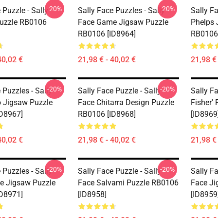
-20%
-20%
 Puzzle - Sally
Sally Face Puzzles - Sally
Sally Fa
uzzle RB0106
Face Game Jigsaw Puzzle
Phelps 
RB0106 [ID8964]
RB0106 
40,02 €
21,98 € - 40,02 €
21,98 € 
-20%
-20%
 Puzzles - Sally
Sally Face Puzzle - Sally
Sally Fa
 Jigsaw Puzzle
Face Chitarra Design Puzzle
Fisher'
D8967]
RB0106 [ID8968]
[ID8969
40,02 €
21,98 € - 40,02 €
21,98 € 
-20%
-20%
 Puzzles - Sally
Sally Face Puzzle - Sally
Sally Fa
e Jigsaw Puzzle
Face Salvami Puzzle RB0106
Face Ji
D8971]
[ID8958]
[ID8959