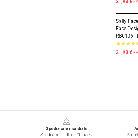
21,98 € - 
Sally Face
Face Desi
RB0106 [I
21,98 € - 
Footer
Spedizione mondiale
A
Spediamo in oltre 200 paesi
Protet