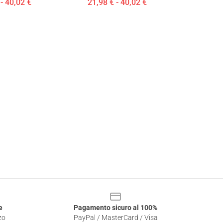
- 40,02 €
21,98 € - 40,02 €
e
Pagamento sicuro al 100%
zo
PayPal / MasterCard / Visa