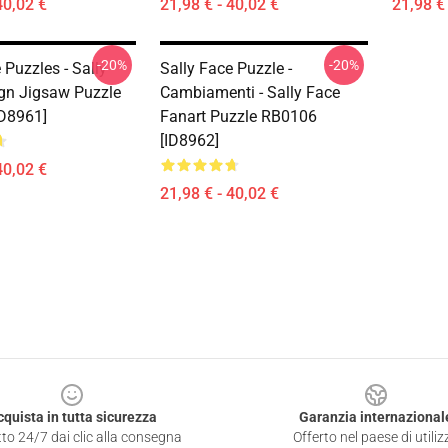
40,02 €
21,98 € - 40,02 €
21,98 € 
-20%
-20%
 Puzzles - Sally
Sally Face Puzzle -
gn Jigsaw Puzzle
Cambiamenti - Sally Face
D8961]
Fanart Puzzle RB0106
[ID8962]
40,02 €
21,98 € - 40,02 €
cquista in tutta sicurezza
Garanzia internazional
to 24/7 dai clic alla consegna
Offerto nel paese di utiliz