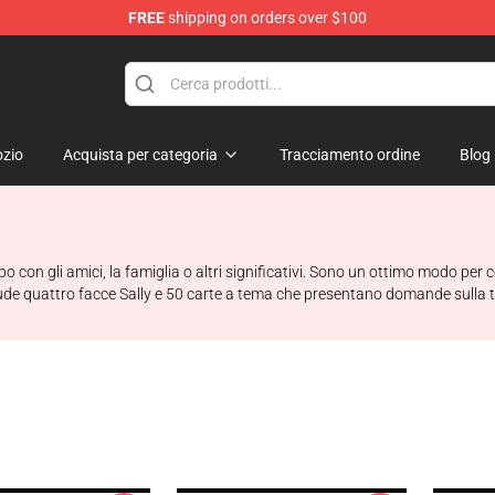
FREE
shipping on orders over $100
p
zio
Acquista per categoria
Tracciamento ordine
Blog
po con gli amici, la famiglia o altri significativi. Sono un ottimo modo pe
nclude quattro facce Sally e 50 carte a tema che presentano domande sulla t