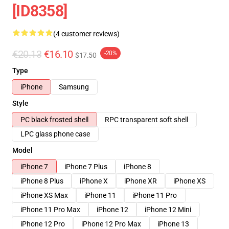
[ID8358]
(4 customer reviews)
€20.13
€16.10
-20%
$17.50
Type
iPhone
Samsung
Style
PC black frosted shell
RPC transparent soft shell
LPC glass phone case
Model
iPhone 7
iPhone 7 Plus
iPhone 8
iPhone 8 Plus
iPhone X
iPhone XR
iPhone XS
iPhone XS Max
iPhone 11
iPhone 11 Pro
iPhone 11 Pro Max
iPhone 12
iPhone 12 Mini
iPhone 12 Pro
iPhone 12 Pro Max
iPhone 13