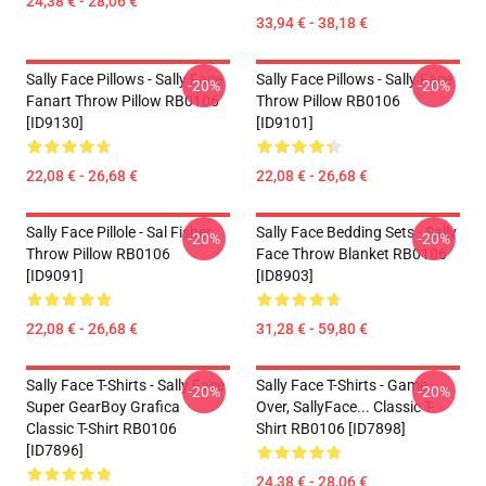
24,38 € - 28,06 €
33,94 € - 38,18 €
Sally Face Pillows - Sally Face
Sally Face Pillows - Sally Face
-20%
-20%
Fanart Throw Pillow RB0106
Throw Pillow RB0106
[ID9130]
[ID9101]
22,08 € - 26,68 €
22,08 € - 26,68 €
Sally Face Pillole - Sal Fisher
Sally Face Bedding Sets - Sally
-20%
-20%
Throw Pillow RB0106
Face Throw Blanket RB0106
[ID9091]
[ID8903]
22,08 € - 26,68 €
31,28 € - 59,80 €
Sally Face T-Shirts - Sally Face
Sally Face T-Shirts - Game
-20%
-20%
Super GearBoy Grafica
Over, SallyFace... Classic T-
Classic T-Shirt RB0106
Shirt RB0106 [ID7898]
[ID7896]
24,38 € - 28,06 €