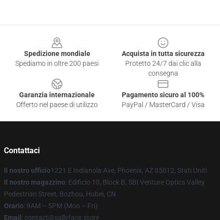
Footer
Spedizione mondiale
Acquista in tutta sicurezza
Spediamo in oltre 200 paesi
Protetto 24/7 dai clic alla
consegna
Garanzia internazionale
Pagamento sicuro al 100%
Offerto nel paese di utilizzo
PayPal / MasterCard / Visa
Contattaci
Il nostro ufficio
1221 E Indianola Ave, Phoenix, AZ 85012, Stati Uniti
Il nostro magazzino
: Edificio 10, Block B, SBI Venture Optics Valley
Pedestrian Street, Bozhou, Hubei, CN
Orario
: 9AM – 5PM (Mon – Fri)
Email
: contact@sallyface.store