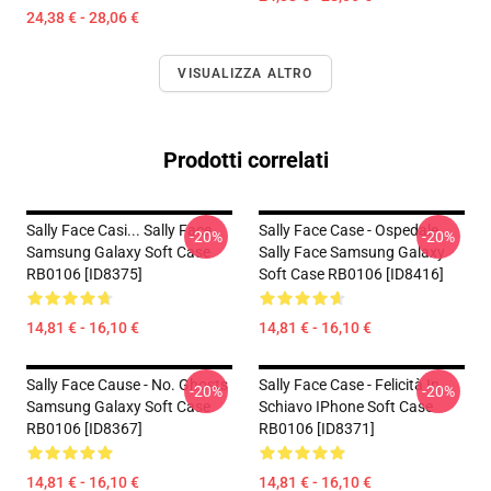
24,38 € - 28,06 €
VISUALIZZA ALTRO
Prodotti correlati
Sally Face Casi... Sally Face
Sally Face Case - Ospedale
-20%
-20%
Samsung Galaxy Soft Case
Sally Face Samsung Galaxy
RB0106 [ID8375]
Soft Case RB0106 [ID8416]
14,81 € - 16,10 €
14,81 € - 16,10 €
Sally Face Cause - No. Ghosts
Sally Face Case - Felicità In
-20%
-20%
Samsung Galaxy Soft Case
Schiavo IPhone Soft Case
RB0106 [ID8367]
RB0106 [ID8371]
14,81 € - 16,10 €
14,81 € - 16,10 €