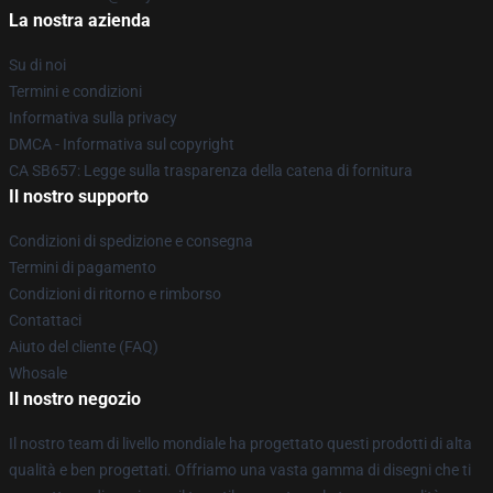
La nostra azienda
Su di noi
Termini e condizioni
Informativa sulla privacy
DMCA - Informativa sul copyright
CA SB657: Legge sulla trasparenza della catena di fornitura
Il nostro supporto
Condizioni di spedizione e consegna
Termini di pagamento
Condizioni di ritorno e rimborso
Contattaci
Aiuto del cliente (FAQ)
Whosale
Il nostro negozio
Il nostro team di livello mondiale ha progettato questi prodotti di alta
qualità e ben progettati. Offriamo una vasta gamma di disegni che ti