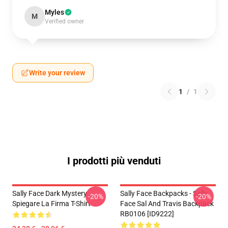
Myles
M
Verified owner
Write your review
1
/
1
I prodotti più venduti
Sally Face Dark Mystery
Sally Face Backpacks - Sally
-20%
-20%
Spiegare La Firma T-Shirt
Face Sal And Travis Backpack
RB0106 [ID9222]