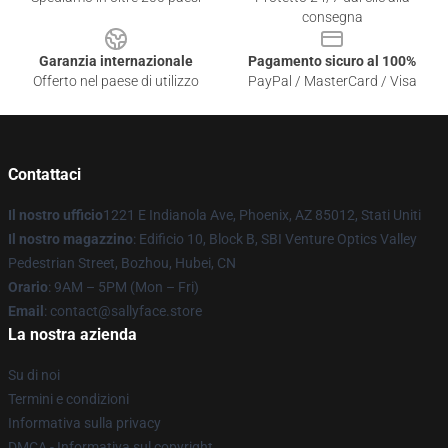
consegna
Garanzia internazionale
Pagamento sicuro al 100%
Offerto nel paese di utilizzo
PayPal / MasterCard / Visa
Contattaci
Il nostro ufficio
1221 E Indianola Ave, Phoenix, AZ 85012, Stati Uniti
Il nostro magazzino
: Edificio 10, Block B, SBI Venture Optics Valley
Pedestrian Street, Bozhou, Hubei, CN
Orario
: 9AM – 5PM (Mon – Fri)
Email
: contact@sallyface.store
La nostra azienda
Su di noi
Termini e condizioni
Informativa sulla privacy
DMCA - Informativa sul copyright