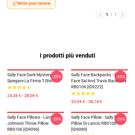
Write your review
1
/
1
I prodotti più venduti
Sally Face Dark Mystery
Sally Face Backpacks - Sally
-20%
-20%
Spiegare La Firma T-Shirt
Face Sal And Travis Backpack
RB0106 [ID9222]
24,38 € - 28,06 €
33,94 € - 38,18 €
Sally Face Pillows - Larry
Sally Face Pillole - Sally Face
-20%
-20%
Johnson Throw Pillow
Pillow Di Lancio RB0106
RB0106 [ID9096]
[ID9089]