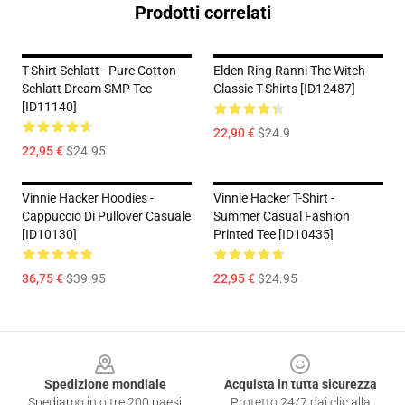
Prodotti correlati
T-Shirt Schlatt - Pure Cotton
Elden Ring Ranni The Witch
Schlatt Dream SMP Tee
Classic T-Shirts [ID12487]
[ID11140]
22,90 €
$24.9
22,95 €
$24.95
Vinnie Hacker Hoodies -
Vinnie Hacker T-Shirt -
Cappuccio Di Pullover Casuale
Summer Casual Fashion
[ID10130]
Printed Tee [ID10435]
36,75 €
$39.95
22,95 €
$24.95
Footer
Spedizione mondiale
Acquista in tutta sicurezza
Spediamo in oltre 200 paesi
Protetto 24/7 dai clic alla