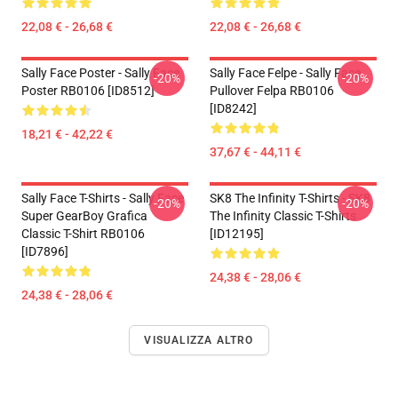
22,08 € - 26,68 €
22,08 € - 26,68 €
Sally Face Poster - Sally Face
Sally Face Felpe - Sally Face
-20%
-20%
Poster RB0106 [ID8512]
Pullover Felpa RB0106
[ID8242]
18,21 € - 42,22 €
37,67 € - 44,11 €
Sally Face T-Shirts - Sally Face
SK8 The Infinity T-Shirts - SK8
-20%
-20%
Super GearBoy Grafica
The Infinity Classic T-Shirts
Classic T-Shirt RB0106
[ID12195]
[ID7896]
24,38 € - 28,06 €
24,38 € - 28,06 €
VISUALIZZA ALTRO