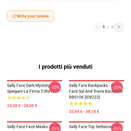
Write your review
1
/
2
I prodotti più venduti
Sally Face Dark Mystery
Sally Face Backpacks - Sally
-20%
-20%
Spiegare La Firma T-Shirt
Face Sal And Travis Backpack
RB0106 [ID9222]
24,38 € - 28,06 €
33,94 € - 38,18 €
Sally Face Face Masks - Sally
Sally Face Top Serbatoio - No.
-20%
-20%