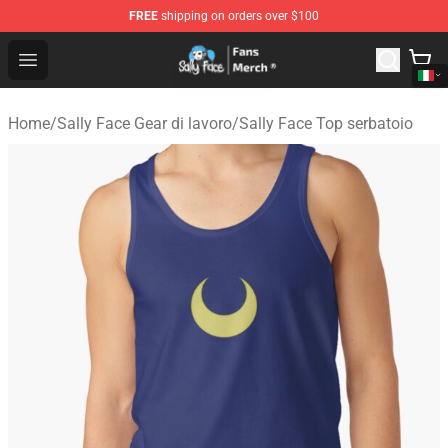
FREE
shipping on orders over $100
Sally Face Store - Official Sally Face Merchandise Shop
Open menu
Home
/
Sally Face Gear di lavoro
/
Sally Face Top serbatoio