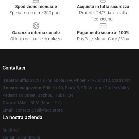
Spedizione mondiale
Acquista in tutta sicurezza
Spediamo in oltre 200 paesi
Protetto 24/7 dai clic alla
consegna
Garanzia internazionale
Pagamento sicuro al 100%
Offerto nel paese di utilizzo
PayPal / MasterCard / Visa
Contattaci
Il nostro ufficio
1221 E Indianola Ave, Phoenix, AZ 85012, Stati Uniti
Il nostro magazzino
: Edificio 10, Block B, SBI Venture Optics Valley
Pedestrian Street, Bozhou, Hubei, CN
Orario
: 9AM – 5PM (Mon – Fri)
Email
: contact@sallyface.store
La nostra azienda
Su di noi
Termini e condizioni