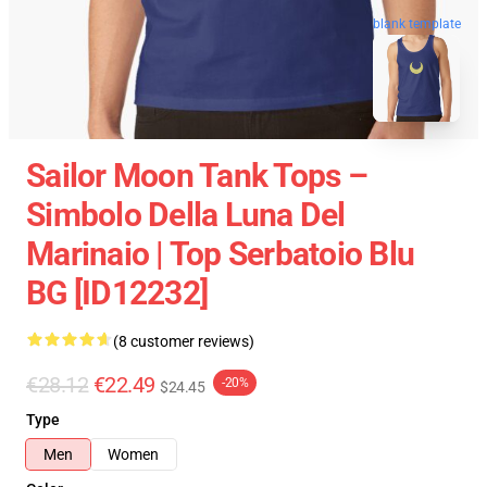
blank template
Sailor Moon Tank Tops –
Simbolo Della Luna Del
Marinaio | Top Serbatoio Blu
BG [ID12232]
(8 customer reviews)
€28.12
€22.49
-20%
$24.45
Type
Men
Women