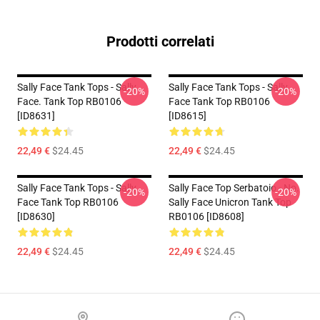
Prodotti correlati
Sally Face Tank Tops - Sally
Sally Face Tank Tops - Sally
-20%
-20%
Face. Tank Top RB0106
Face Tank Top RB0106
[ID8631]
[ID8615]
22,49 €
$24.45
22,49 €
$24.45
Sally Face Tank Tops - Sally
Sally Face Top Serbatoio - No.
-20%
-20%
Face Tank Top RB0106
Sally Face Unicron Tank Top
[ID8630]
RB0106 [ID8608]
22,49 €
$24.45
22,49 €
$24.45
Footer