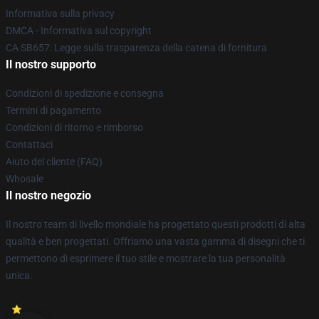
Informativa sulla privacy
DMCA - Informativa sul copyright
CA SB657: Legge sulla trasparenza della catena di fornitura
Il nostro supporto
Condizioni di spedizione e consegna
Termini di pagamento
Condizioni di ritorno e rimborso
Contattaci
Aiuto del cliente (FAQ)
Whosale
Il nostro negozio
Il nostro team di livello mondiale ha progettato questi prodotti di alta
qualità e ben progettati. Offriamo una vasta gamma di disegni che ti
permettono di esprimere il tuo stile e mostrare la tua personalità
unica.