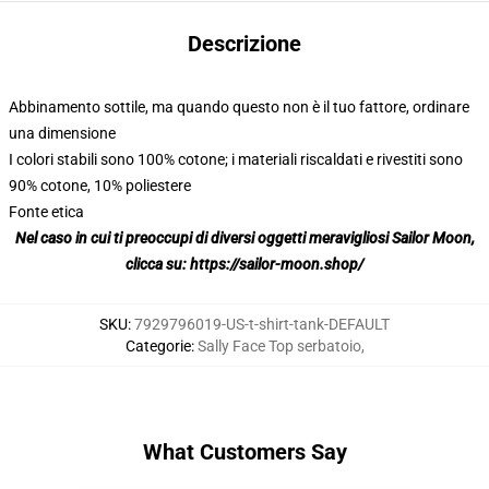
Descrizione
Abbinamento sottile, ma quando questo non è il tuo fattore, ordinare
una dimensione
I colori stabili sono 100% cotone; i materiali riscaldati e rivestiti sono
90% cotone, 10% poliestere
Fonte etica
Nel caso in cui ti preoccupi di diversi oggetti meravigliosi Sailor Moon,
clicca su:
https://sailor-moon.shop/
SKU
:
7929796019-US-t-shirt-tank-DEFAULT
Categorie
:
Sally Face Top serbatoio
,
What Customers Say