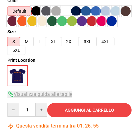
Color
Default
Size
S
M
L
XL
2XL
3XL
4XL
5XL
Print Location
Visualizza guida alle taglie
Quantity
AGGIUNGI AL CARRELLO
Questa vendita termina tra
01
:
26
:
54