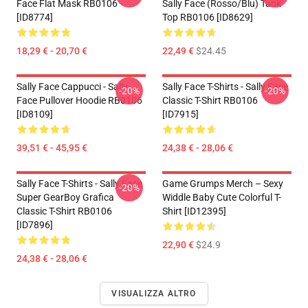
Face Flat Mask RB0106
Sally Face (rosso/blu) Tank
[ID8774]
Top RB0106 [ID8629]
18,29 € - 20,70 €
22,49 €
$24.45
Sally Face Cappucci - Sally
Sally Face T-Shirts - Sally Face
-20%
-20%
Face Pullover Hoodie RB0106
Classic T-Shirt RB0106
[ID8109]
[ID7915]
39,51 € - 45,95 €
24,38 € - 28,06 €
Sally Face T-Shirts - Sally Face
Game Grumps Merch – Sexy
-20%
Super GearBoy Grafica
Widdle Baby Cute Colorful T-
Classic T-Shirt RB0106
Shirt [ID12395]
[ID7896]
22,90 €
$24.9
24,38 € - 28,06 €
VISUALIZZA ALTRO