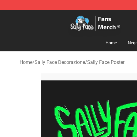
Sally Face Store - Official Sally Face Merchandise Sho
Home
Nego
Home
/
Sally Face Decorazione
/
Sally Face Poster