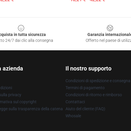
cquista in tutta sicurezza
Garanzia internazional
to 24/7 dai clic alla consegna
Offerto nel paese di utiliz
a azienda
Il nostro supporto
Condizioni di spedizione e consegna
dizioni
Termini di pagamento
ulla privacy
Condizioni di ritorno e rimborso
mativa sul copyright
Contattaci
gge sulla trasparenza della catena
Aiuto del cliente (FAQ)
Whosale