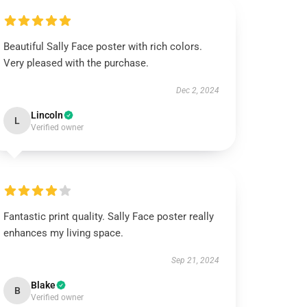
Beautiful Sally Face poster with rich colors.
Very pleased with the purchase.
Dec 2, 2024
Lincoln
L
Verified owner
Fantastic print quality. Sally Face poster really
enhances my living space.
Sep 21, 2024
Blake
B
Verified owner