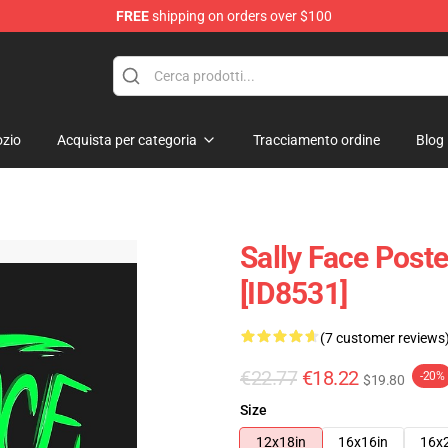
FREE
shipping on orders over $100
p
zio
Acquista per categoria
Tracciamento ordine
Blog
Sally Face Poste
[ID8531]
(7 customer reviews
€22.77
€18.22
-20%
$19.80
Size
12x18in
16x16in
16x