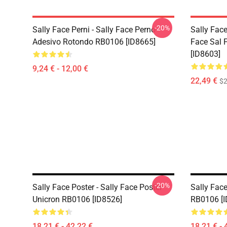
-20%
Sally Face Perni - Sally Face Perno
Sally Face
Adesivo Rotondo RB0106 [ID8665]
Face Sal 
[ID8603]
9,24 € - 12,00 €
22,49 €
$2
-20%
Sally Face Poster - Sally Face Poster
Sally Face
Unicron RB0106 [ID8526]
RB0106 [I
18,21 € - 42,22 €
18,21 € - 