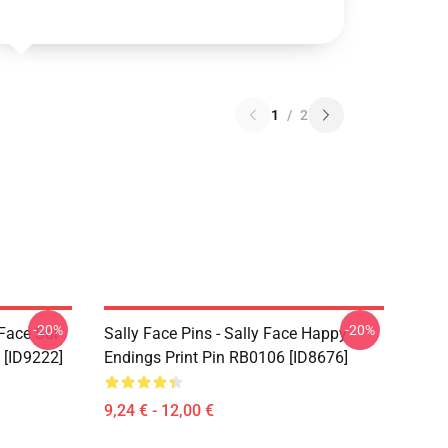
1
/
2
-20%
-20%
 Face Sal
Sally Face Pins - Sally Face Happy
 [ID9222]
Endings Print Pin RB0106 [ID8676]
9,24 € - 12,00 €