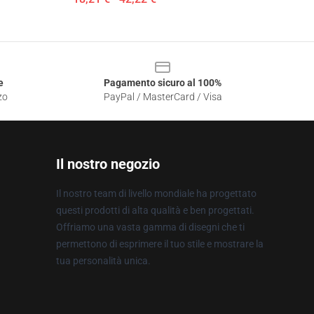
e
Pagamento sicuro al 100%
zo
PayPal / MasterCard / Visa
Il nostro negozio
Il nostro team di livello mondiale ha progettato
questi prodotti di alta qualità e ben progettati.
Offriamo una vasta gamma di disegni che ti
permettono di esprimere il tuo stile e mostrare la
tua personalità unica.