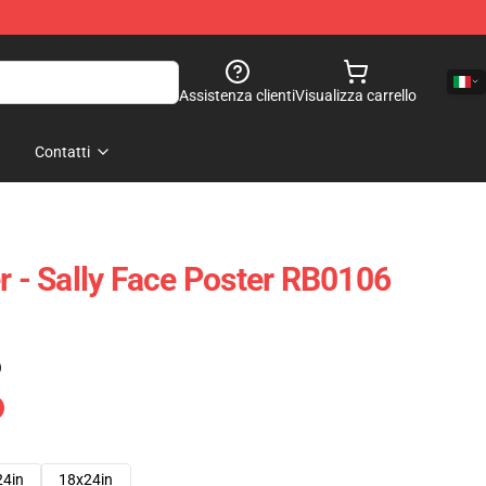
Assistenza clienti
Visualizza carrello
Contatti
r - Sally Face Poster RB0106
)
24in
18x24in