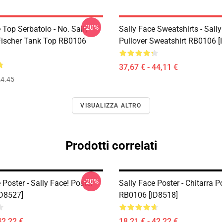
-20%
 Top Serbatoio - No. Sally
Sally Face Sweatshirts - Sall
Fischer Tank Top RB0106
Pullover Sweatshirt RB0106 [
37,67 € - 44,11 €
4.45
VISUALIZZA ALTRO
Prodotti correlati
-20%
 Poster - Sally Face! Poster
Sally Face Poster - Chitarra P
D8527]
RB0106 [ID8518]
42,22 €
18,21 € - 42,22 €