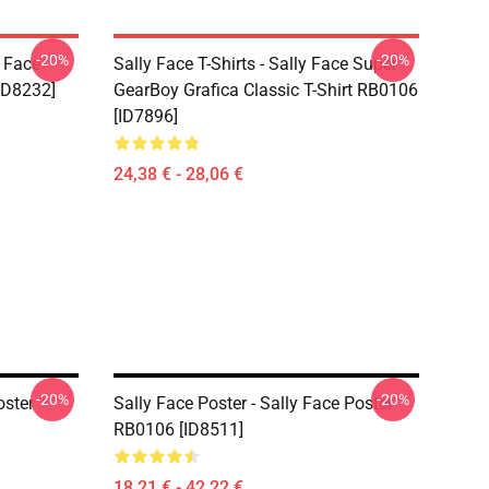
-20%
-20%
y Face
Sally Face T-Shirts - Sally Face Super
ID8232]
GearBoy Grafica Classic T-Shirt RB0106
[ID7896]
24,38 € - 28,06 €
-20%
-20%
oster
Sally Face Poster - Sally Face Poster
RB0106 [ID8511]
18,21 € - 42,22 €