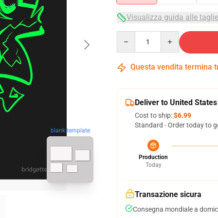
Visualizza guida alle tagli
Quantity
Questa vendita termina 
Deliver to United States
Cost to ship:
$6.99
Standard - Order today to g
blank template
Production
Today
Transazione sicura
Consegna mondiale a domici