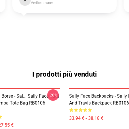
A
Verified owner
I prodotti più venduti
-20%
 Borse - Sal... Sally Face Tutti
Sally Face Backpacks - Sally
ampa Tote Bag RB0106
And Travis Backpack RB0106
33,94 € - 38,18 €
27,55 €