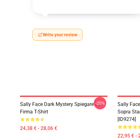
Write your review
-20%
Sally Face Dark Mystery Spiegare La
Sally Face
Firma T-Shirt
Sopra St
[ID9274]
24,38 € - 28,06 €
22,95 € - 