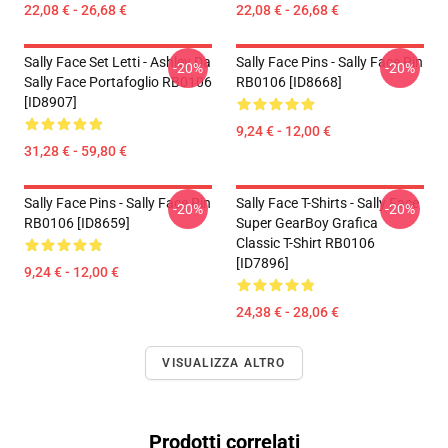
22,08 € - 26,68 €
22,08 € - 26,68 €
Sally Face Set Letti - Ashley Da
Sally Face Pins - Sally Face Pin
-20%
-20%
Sally Face Portafoglio RB0106
RB0106 [ID8668]
[ID8907]
9,24 € - 12,00 €
31,28 € - 59,80 €
Sally Face Pins - Sally Face Pin
Sally Face T-Shirts - Sally Face
-20%
-20%
RB0106 [ID8659]
Super GearBoy Grafica
Classic T-Shirt RB0106
[ID7896]
9,24 € - 12,00 €
24,38 € - 28,06 €
VISUALIZZA ALTRO
Prodotti correlati