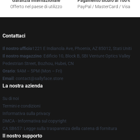
Garanzia internazionale
Pagamento sicuro al 100%
Offerto nel paese di utilizzo
PayPal / MasterCard / Visa
Contattaci
Il nostro ufficio
1221 E Indianola Ave, Phoenix, AZ 85012, Stati Uniti
Il nostro magazzino
: Edificio 10, Block B, SBI Venture Optics Valley
Pedestrian Street, Bozhou, Hubei, CN
Orario
: 9AM – 5PM (Mon – Fri)
Email
: contact@sallyface.store
La nostra azienda
Su di noi
Termini e condizioni
Informativa sulla privacy
DMCA - Informativa sul copyright
CA SB657: Legge sulla trasparenza della catena di fornitura
Il nostro supporto