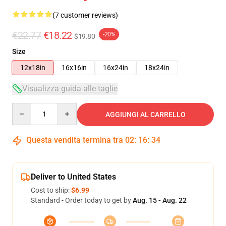
(7 customer reviews)
€22.77
€18.22
-20%
$19.80
Size
12x18in
16x16in
16x24in
18x24in
Visualizza guida alle taglie
Quantity
AGGIUNGI AL CARRELLO
Questa vendita termina tra
02
:
16
:
34
Deliver to United States
Cost to ship:
$6.99
Standard - Order today to get by
Aug. 15 - Aug. 22