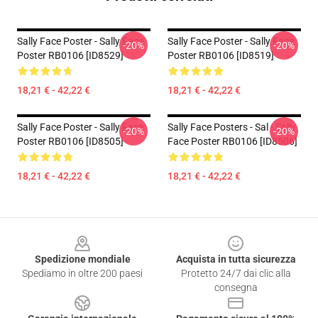
Sally Face Poster - Sally Face
Sally Face Poster - Sally Face
-20%
-20%
Poster RB0106 [ID8529]
Poster RB0106 [ID8519]
18,21 € - 42,22 €
18,21 € - 42,22 €
Sally Face Poster - Sally Face
Sally Face Posters - Sal - Sally
-20%
-20%
Poster RB0106 [ID8505]
Face Poster RB0106 [ID8506]
18,21 € - 42,22 €
18,21 € - 42,22 €
Footer
Spedizione mondiale
Acquista in tutta sicurezza
Spediamo in oltre 200 paesi
Protetto 24/7 dai clic alla
consegna