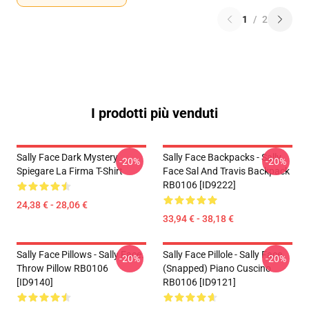
1
/
2
I prodotti più venduti
Sally Face Dark Mystery
Sally Face Backpacks - Sally
-20%
-20%
Spiegare La Firma T-Shirt
Face Sal And Travis Backpack
RB0106 [ID9222]
24,38 € - 28,06 €
33,94 € - 38,18 €
Sally Face Pillows - Sally Face.
Sally Face Pillole - Sally Face
-20%
-20%
Throw Pillow RB0106
(Snapped) Piano Cuscino
[ID9140]
RB0106 [ID9121]