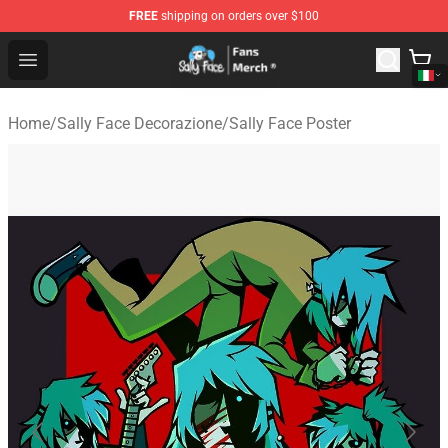
FREE
shipping on orders over $100
Sally Face Store - Official Sally Face Merchandise Shop
Open menu
Home
/
Sally Face Decorazione
/
Sally Face Poster