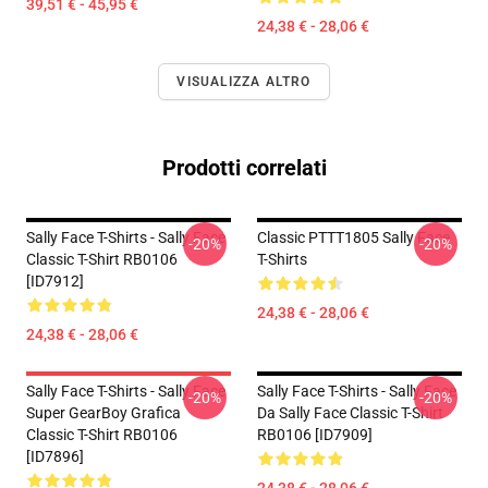
39,51 € - 45,95 €
24,38 € - 28,06 €
VISUALIZZA ALTRO
Prodotti correlati
Sally Face T-Shirts - Sally Face
Classic PTTT1805 Sally Face
-20%
-20%
Classic T-Shirt RB0106
T-Shirts
[ID7912]
24,38 € - 28,06 €
24,38 € - 28,06 €
Sally Face T-Shirts - Sally Face
Sally Face T-Shirts - Sally Face
-20%
-20%
Super GearBoy Grafica
Da Sally Face Classic T-Shirt
Classic T-Shirt RB0106
RB0106 [ID7909]
[ID7896]