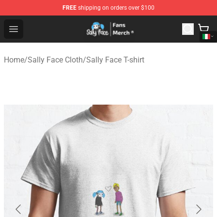
FREE
shipping on orders over $100
Sally Face Store - Official Sally Face Merchandise Shop
Open menu
Home
/
Sally Face Cloth
/
Sally Face T-shirt