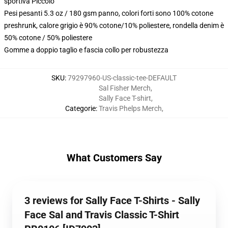
sportiva Piccolo
Pesi pesanti 5.3 oz / 180 gsm panno, colori forti sono 100% cotone
preshrunk, calore grigio è 90% cotone/10% poliestere, rondella denim è
50% cotone / 50% poliestere
Gomme a doppio taglio e fascia collo per robustezza
SKU
:
79297960-US-classic-tee-DEFAULT
Sal Fisher Merch
,
Sally Face T-shirt
,
Categorie
:
Travis Phelps Merch
,
What Customers Say
3 reviews for Sally Face T-Shirts - Sally
Face Sal and Travis Classic T-Shirt