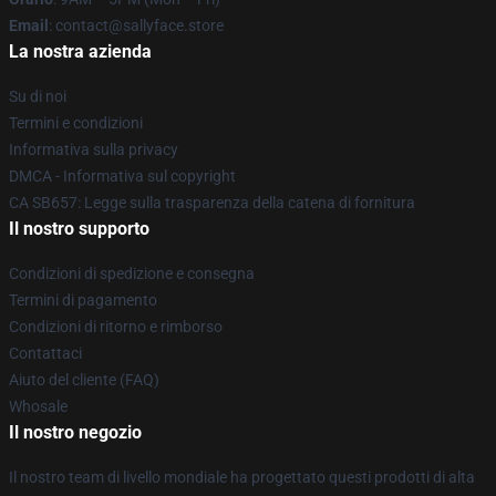
Email
: contact@sallyface.store
La nostra azienda
Su di noi
Termini e condizioni
Informativa sulla privacy
DMCA - Informativa sul copyright
CA SB657: Legge sulla trasparenza della catena di fornitura
Il nostro supporto
Condizioni di spedizione e consegna
Termini di pagamento
Condizioni di ritorno e rimborso
Contattaci
Aiuto del cliente (FAQ)
Whosale
Il nostro negozio
Il nostro team di livello mondiale ha progettato questi prodotti di alta