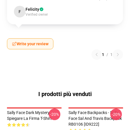
Felicity
F
Verified owner
Write your review
1
/
1
I prodotti più venduti
Sally Face Dark Mystery
Sally Face Backpacks - Sally
-20%
-20%
Spiegare La Firma T-Shirt
Face Sal And Travis Backpack
RB0106 [ID9222]