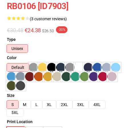
RB0106 [ID7903]
(3 customer reviews)
€30.48
€24.38
-20%
$26.50
Type
Unisex
Color
Default
Size
S
M
L
XL
2XL
3XL
4XL
5XL
Print Location