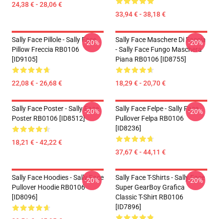
24,38 € - 28,06 €
33,94 € - 38,18 €
Sally Face Pillole - Sally Face
Sally Face Maschere Di Faccia
-20%
-20%
Pillow Freccia RB0106
- Sally Face Fungo Maschera
[ID9105]
Piana RB0106 [ID8755]
22,08 € - 26,68 €
18,29 € - 20,70 €
Sally Face Poster - Sally Face
Sally Face Felpe - Sally Face
-20%
-20%
Poster RB0106 [ID8512]
Pullover Felpa RB0106
[ID8236]
18,21 € - 42,22 €
37,67 € - 44,11 €
Sally Face Hoodies - Sally Face
Sally Face T-Shirts - Sally Face
-20%
-20%
Pullover Hoodie RB0106
Super GearBoy Grafica
[ID8096]
Classic T-Shirt RB0106
[ID7896]