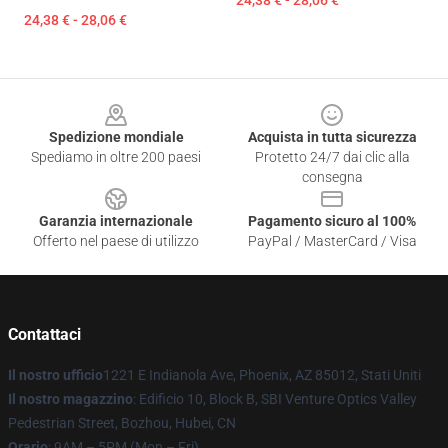
24,38 € - 28,06 €
24,38 € - 28,06 €
Footer
Spedizione mondiale
Acquista in tutta sicurezza
Spediamo in oltre 200 paesi
Protetto 24/7 dai clic alla
consegna
Garanzia internazionale
Pagamento sicuro al 100%
Offerto nel paese di utilizzo
PayPal / MasterCard / Visa
Contattaci
Il nostro ufficio
1221 E Indianola Ave, Phoenix, AZ 85012, Stati Uniti
Il nostro magazzino
: Edificio 10, Block B, SBI Venture Optics Valley
Pedestrian Street, Bozhou, Hubei, CN
Orario
: 9AM – 5PM (Mon – Fri)