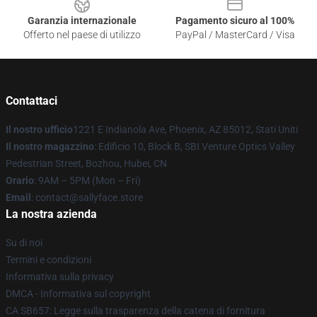
Garanzia internazionale
Pagamento sicuro al 100%
Offerto nel paese di utilizzo
PayPal / MasterCard / Visa
Contattaci
Il nostro ufficio
1221 E Indianola Ave, Phoenix, AZ 85012, Stati Uniti
Il nostro magazzino
: Edificio 10, Block B, SBI Venture Optics Valley
Pedestrian Street, Bozhou, Hubei, CN
Orario
: 9AM – 5PM (Mon – Fri)
Email
: contact@sallyface.store
La nostra azienda
Su di noi
Termini e condizioni
Informativa sulla privacy
DMCA - Informativa sul copyright
CA SB657: Legge sulla trasparenza della catena di fornitura