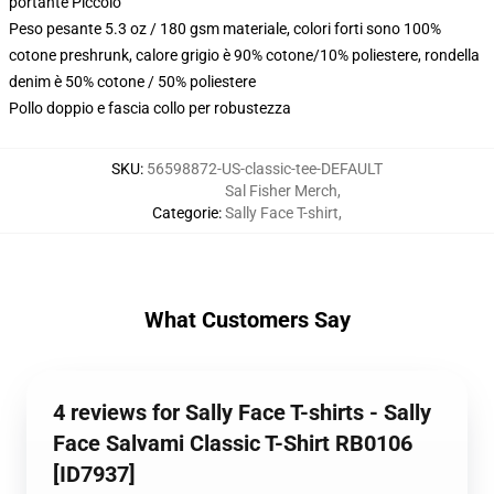
portante Piccolo
Peso pesante 5.3 oz / 180 gsm materiale, colori forti sono 100%
cotone preshrunk, calore grigio è 90% cotone/10% poliestere, rondella
denim è 50% cotone / 50% poliestere
Pollo doppio e fascia collo per robustezza
SKU
:
56598872-US-classic-tee-DEFAULT
Sal Fisher Merch
,
Categorie
:
Sally Face T-shirt
,
What Customers Say
4 reviews for Sally Face T-shirts - Sally
Face Salvami Classic T-Shirt RB0106
[ID7937]