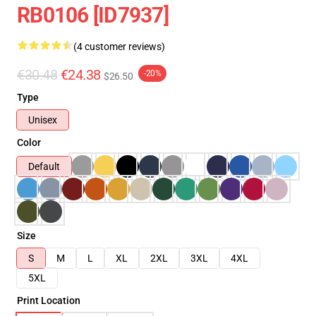
RB0106 [ID7937]
(4 customer reviews)
€30.48
€24.38
-20%
$26.50
Type
Unisex
Color
Default
Size
S
M
L
XL
2XL
3XL
4XL
5XL
Print Location