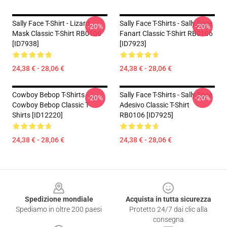
Sally Face T-Shirt - Lizard
Sally Face T-Shirts - Sally Face
-20%
-20%
Mask Classic T-Shirt RB0106
Fanart Classic T-Shirt RB0106
[ID7938]
[ID7923]
24,38 € - 28,06 €
24,38 € - 28,06 €
Cowboy Bebop T-Shirts -
Sally Face T-Shirts - Sally Face
-20%
-20%
Cowboy Bebop Classic T-
Adesivo Classic T-Shirt
Shirts [ID12220]
RB0106 [ID7925]
24,38 € - 28,06 €
24,38 € - 28,06 €
Footer
Spedizione mondiale
Acquista in tutta sicurezza
Spediamo in oltre 200 paesi
Protetto 24/7 dai clic alla
consegna