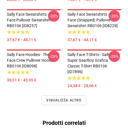
Sally Face Sweatshirts - Sally
Sally Face Sweatshirts - Sally
-20%
-20%
Face Pullover Sweatshirt
Face (Snapped) Pullover
RB0106 [ID8257]
Sweatshirt RB0106 [ID8229]
37,67 € - 44,11 €
37,67 € - 44,11 €
Sally Face Hoodies - The Sally
Sally Face T-Shirts - Sally Face
-20%
-20%
Face Crew Pullover Hoodie
Super GearBoy Grafica
RB0106 [ID8098]
Classic T-Shirt RB0106
[ID7896]
39,51 € - 45,95 €
24,38 € - 28,06 €
VISUALIZZA ALTRO
Prodotti correlati