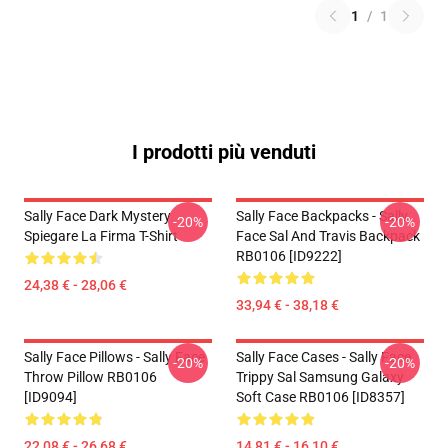
1
/
1
I prodotti più venduti
Sally Face Dark Mystery
Sally Face Backpacks - Sally
-20%
-20%
Spiegare La Firma T-Shirt
Face Sal And Travis Backpack
RB0106 [ID9222]
24,38 € - 28,06 €
33,94 € - 38,18 €
Sally Face Pillows - Sally Face
Sally Face Cases - Sally Face
-20%
-20%
Throw Pillow RB0106
Trippy Sal Samsung Galaxy
[ID9094]
Soft Case RB0106 [ID8357]
22,08 € - 26,68 €
14,81 € - 16,10 €