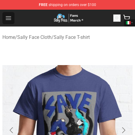
FREE
shipping on orders over $100
Sally Face Store - Official Sally Face Merchandise Shop
Open menu
Home
/
Sally Face Cloth
/
Sally Face T-shirt