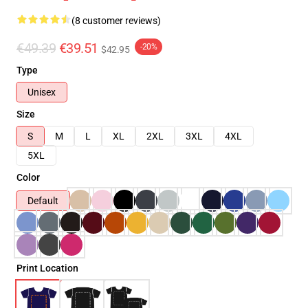
(8 customer reviews)
€49.39
€39.51
-20%
$42.95
Type
Unisex
Size
S
M
L
XL
2XL
3XL
4XL
5XL
Color
Default
Print Location