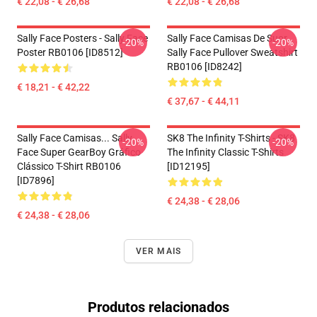
€ 22,08 - € 26,68
€ 22,08 - € 26,68
Sally Face Posters - Sally Face
Sally Face Camisas De Suor
-20%
-20%
Poster RB0106 [ID8512]
Sally Face Pullover Sweatshirt
RB0106 [ID8242]
€ 18,21 - € 42,22
€ 37,67 - € 44,11
Sally Face Camisas... Sally
SK8 The Infinity T-Shirts - SK8
-20%
-20%
Face Super GearBoy Gráfico
The Infinity Classic T-Shirts
Clássico T-Shirt RB0106
[ID12195]
[ID7896]
€ 24,38 - € 28,06
€ 24,38 - € 28,06
VER MAIS
Produtos relacionados