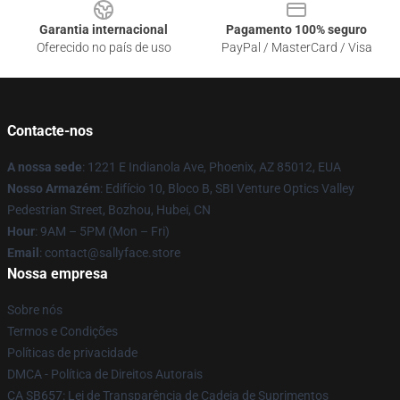
Garantia internacional
Pagamento 100% seguro
Oferecido no país de uso
PayPal / MasterCard / Visa
Contacte-nos
A nossa sede
: 1221 E Indianola Ave, Phoenix, AZ 85012, EUA
Nosso Armazém
: Edifício 10, Bloco B, SBI Venture Optics Valley
Pedestrian Street, Bozhou, Hubei, CN
Hour
: 9AM – 5PM (Mon – Fri)
Email
: contact@sallyface.store
Nossa empresa
Sobre nós
Termos e Condições
Políticas de privacidade
DMCA - Política de Direitos Autorais
CA SB657: Lei de Transparência de Cadeia de Suprimentos