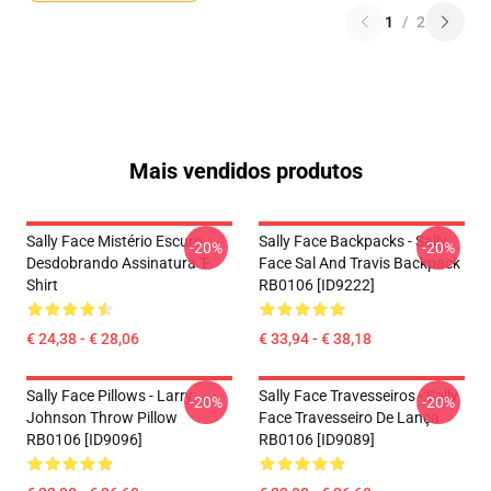
1
/
2
Mais vendidos produtos
Sally Face Mistério Escuro
Sally Face Backpacks - Sally
-20%
-20%
Desdobrando Assinatura T-
Face Sal And Travis Backpack
Shirt
RB0106 [ID9222]
€ 24,38 - € 28,06
€ 33,94 - € 38,18
Sally Face Pillows - Larry
Sally Face Travesseiros - Sally
-20%
-20%
Johnson Throw Pillow
Face Travesseiro De Lança
RB0106 [ID9096]
RB0106 [ID9089]