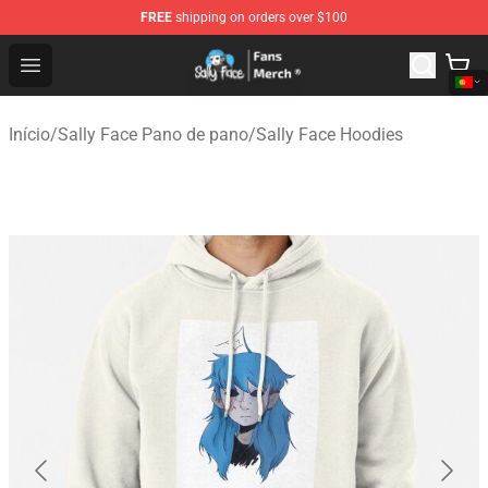
FREE
shipping on orders over $100
Sally Face Store - Official Sally Face Merchandise Shop
Open menu
Início
/
Sally Face Pano de pano
/
Sally Face Hoodies