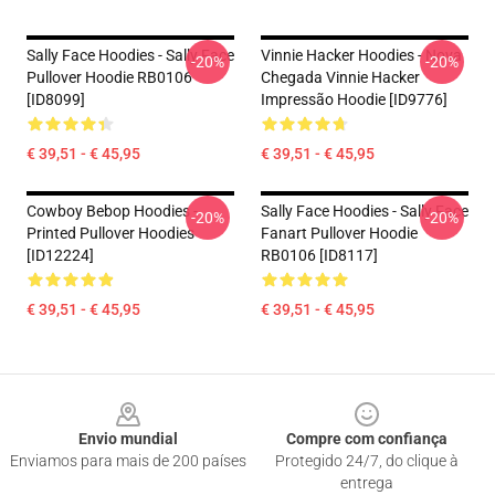
Sally Face Hoodies - Sally Face
Vinnie Hacker Hoodies - Nova
-20%
-20%
Pullover Hoodie RB0106
Chegada Vinnie Hacker
[ID8099]
Impressão Hoodie [ID9776]
€ 39,51 - € 45,95
€ 39,51 - € 45,95
Cowboy Bebop Hoodies -
Sally Face Hoodies - Sally Face
-20%
-20%
Printed Pullover Hoodies
Fanart Pullover Hoodie
[ID12224]
RB0106 [ID8117]
€ 39,51 - € 45,95
€ 39,51 - € 45,95
Footer
Envio mundial
Compre com confiança
Enviamos para mais de 200 países
Protegido 24/7, do clique à
entrega