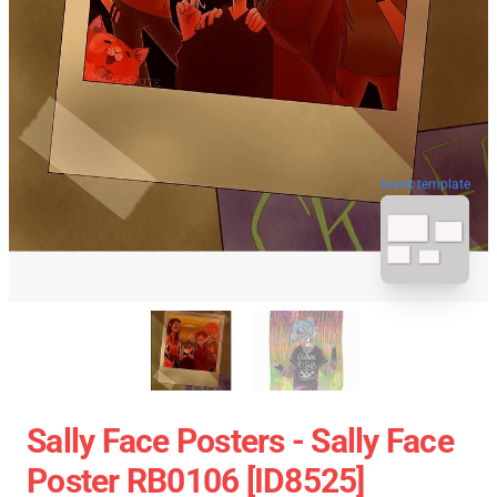
blank template
Sally Face Posters - Sally Face
Poster RB0106 [ID8525]