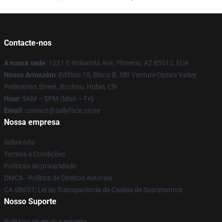
Contacte-nos
A nossa sede
: 1221 E Indianola Ave, Phoenix, AZ 85012, EUA
Nosso Armazém
: Edifício 10, Bloco B, SBI Venture Optics Valley
Pedestrian Street, Bozhou, Hubei, CN
Hour
: 9AM – 5PM (Mon – Fri)
Email
: contact@sallyface.store
Nossa empresa
Sobre nós
Termos e Condições
Políticas de privacidade
DMCA - Política de Direitos Autorais
CA SB657: Lei de Transparência de Cadeia de Suprimentos
Nosso Suporte
Políticas de envio e entrega