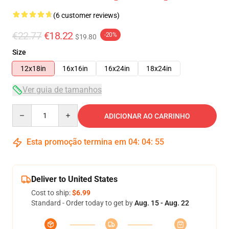
(6 customer reviews)
€22.77
€18.22
-20%
$19.80
Size
12x18in
16x16in
16x24in
18x24in
Ver guia de tamanhos
Quantity
ADICIONAR AO CARRINHO
Esta promoção termina em
04
:
04
:
54
Deliver to United States
Cost to ship:
$6.99
Standard - Order today to get by
Aug. 15 - Aug. 22