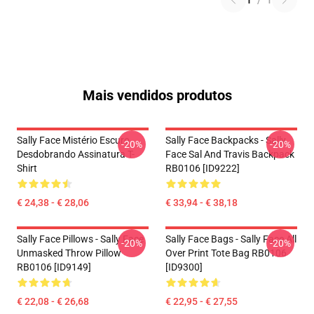
1
/
1
Mais vendidos produtos
Sally Face Mistério Escuro
Sally Face Backpacks - Sally
-20%
-20%
Desdobrando Assinatura T-
Face Sal And Travis Backpack
Shirt
RB0106 [ID9222]
€ 24,38 - € 28,06
€ 33,94 - € 38,18
Sally Face Pillows - Sally Face
Sally Face Bags - Sally Face All
-20%
-20%
Unmasked Throw Pillow
Over Print Tote Bag RB0106
RB0106 [ID9149]
[ID9300]
€ 22,08 - € 26,68
€ 22,95 - € 27,55