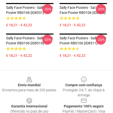
Sally Face Posters - Sally Face
Sally Face Posters - Sal - Sally
-20%
-20%
Poster RB0106 [ID8531]
Face Poster RB0106 [ID8506]
€ 18,21 - € 42,22
€ 18,21 - € 42,22
Sally Face Posters - Sally Face
Sally Face Posters - Sally Face
-20%
-20%
Poster RB0106 [ID8519]
Poster RB0106 [ID8511]
€ 18,21 - € 42,22
€ 18,21 - € 42,22
Footer
Envio mundial
Compre com confiança
Enviamos para mais de 200 países
Protegido 24/7, do clique à
entrega
Garantia internacional
Pagamento 100% seguro
Oferecido no país de uso
PayPal / MasterCard / Visa