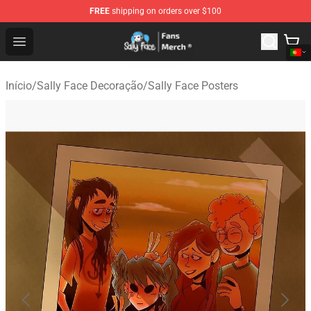
FREE
shipping on orders over $100
Sally Face Store - Official Sally Face Merchandise Shop
Open menu
Início
/
Sally Face Decoração
/
Sally Face Posters