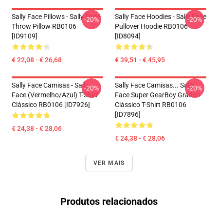
Sally Face Pillows - Sally Face
Sally Face Hoodies - Sally Face
-20%
-20%
Throw Pillow RB0106
Pullover Hoodie RB0106
[ID9109]
[ID8094]
€ 22,08 - € 26,68
€ 39,51 - € 45,95
Sally Face Camisas - Sally
Sally Face Camisas... Sally
-20%
-20%
Face (vermelho/azul) T-Shirt
Face Super GearBoy Gráfico
Clássico RB0106 [ID7926]
Clássico T-Shirt RB0106
[ID7896]
€ 24,38 - € 28,06
€ 24,38 - € 28,06
VER MAIS
Produtos relacionados