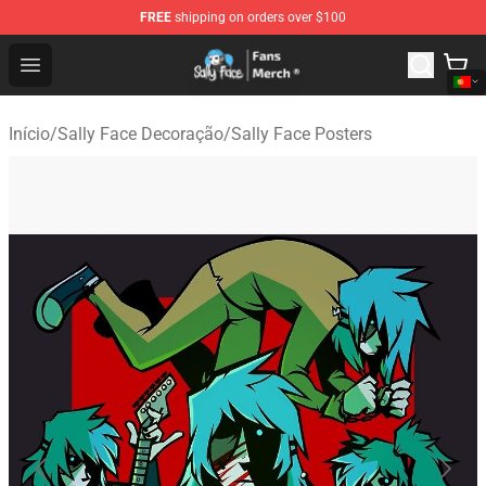
FREE
shipping on orders over $100
Sally Face Store - Official Sally Face Merchandise Shop
Open menu
Início
/
Sally Face Decoração
/
Sally Face Posters