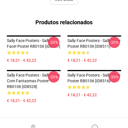
Produtos relacionados
Sally Face Posters - Sally
Sally Face Posters - Sally Face
-20%
-20%
Face! Poster RB0106 [ID8527]
Poster RB0106 [ID8511]
€ 18,21 - € 42,22
€ 18,21 - € 42,22
Sally Face Posters - Sally Face
Sally Face Posters - Sally Face
-20%
-20%
Com Fantasmas Poster
Poster RB0106 [ID8516]
RB0106 [ID8528]
€ 18,21 - € 42,22
€ 18,21 - € 42,22
Footer