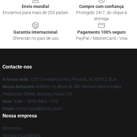
Envio mundial
Compre com confiança
Enviamos para mais de 200 países
Protegido 24/7, do clique à
entrega
Garantia internacional
Pagamento 100% seguro
Oferecido no país de uso
PayPal / MasterCard / Visa
Contacte-nos
A nossa sede
: 1221 E Indianola Ave, Phoenix, AZ 85012, EUA
Nosso Armazém
: Edifício 10, Bloco B, SBI Venture Optics Valley
Pedestrian Street, Bozhou, Hubei, CN
Hour
: 9AM – 5PM (Mon – Fri)
Email
: contact@sallyface.store
Nossa empresa
Sobre nós
Termos e Condições