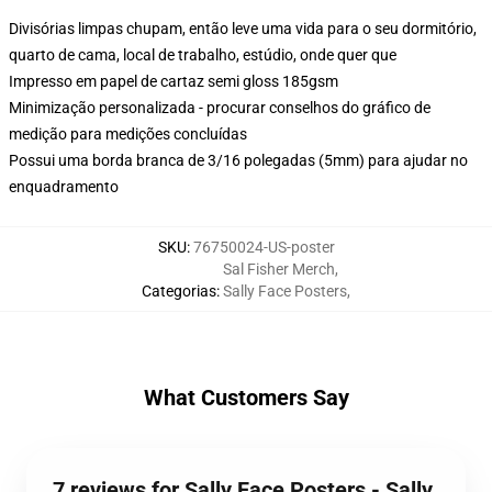
Divisórias limpas chupam, então leve uma vida para o seu dormitório,
quarto de cama, local de trabalho, estúdio, onde quer que
Impresso em papel de cartaz semi gloss 185gsm
Minimização personalizada - procurar conselhos do gráfico de
medição para medições concluídas
Possui uma borda branca de 3/16 polegadas (5mm) para ajudar no
enquadramento
SKU
:
76750024-US-poster
Sal Fisher Merch
,
Categorias
:
Sally Face Posters
,
What Customers Say
7 reviews for Sally Face Posters - Sally