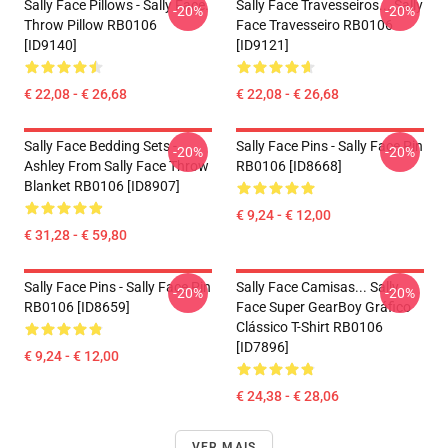
Sally Face Pillows - Sally Face.
Sally Face Travesseiros... Sally
-20%
-20%
Throw Pillow RB0106
Face Travesseiro RB0106
[ID9140]
[ID9121]
€ 22,08 - € 26,68
€ 22,08 - € 26,68
Sally Face Bedding Sets -
Sally Face Pins - Sally Face Pin
-20%
-20%
Ashley From Sally Face Throw
RB0106 [ID8668]
Blanket RB0106 [ID8907]
€ 9,24 - € 12,00
€ 31,28 - € 59,80
Sally Face Pins - Sally Face Pin
Sally Face Camisas... Sally
-20%
-20%
RB0106 [ID8659]
Face Super GearBoy Gráfico
Clássico T-Shirt RB0106
[ID7896]
€ 9,24 - € 12,00
€ 24,38 - € 28,06
VER MAIS