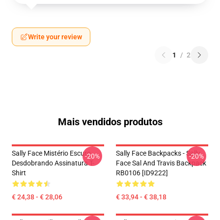
Write your review
1
/
2
Mais vendidos produtos
Sally Face Mistério Escuro
Sally Face Backpacks - Sally
-20%
-20%
Desdobrando Assinatura T-
Face Sal And Travis Backpack
Shirt
RB0106 [ID9222]
€ 24,38 - € 28,06
€ 33,94 - € 38,18