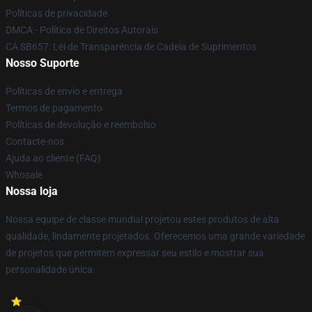
Políticas de privacidade
DMCA - Política de Direitos Autorais
CA SB657: Lei de Transparência de Cadeia de Suprimentos
Nosso Suporte
Políticas de envio e entrega
Termos de pagamento
Políticas de devolução e reembolso
Contacte-nos
Ajuda ao cliente (FAQ)
Whosale
Nossa loja
Nossa equipe de classe mundial projetou estes produtos de alta
qualidade, lindamente projetados. Oferecemos uma grande variedade
de projetos que permitem expressar seu estilo e mostrar sua
personalidade única.