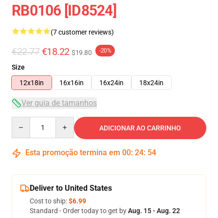
RB0106 [ID8524]
(7 customer reviews)
€22.77
€18.22
-20%
$19.80
Size
12x18in
16x16in
16x24in
18x24in
Ver guia de tamanhos
Quantity
ADICIONAR AO CARRINHO
Esta promoção termina em
00
:
24
:
54
Deliver to United States
Cost to ship:
$6.99
Standard - Order today to get by
Aug. 15 - Aug. 22