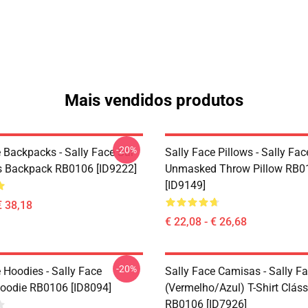
Mais vendidos produtos
-20%
 Backpacks - Sally Face Sal
Sally Face Pillows - Sally Fac
s Backpack RB0106 [ID9222]
Unmasked Throw Pillow RB0
[ID9149]
€ 38,18
€ 22,08 - € 26,68
-20%
 Hoodies - Sally Face
Sally Face Camisas - Sally F
Hoodie RB0106 [ID8094]
(vermelho/azul) T-Shirt Cláss
RB0106 [ID7926]