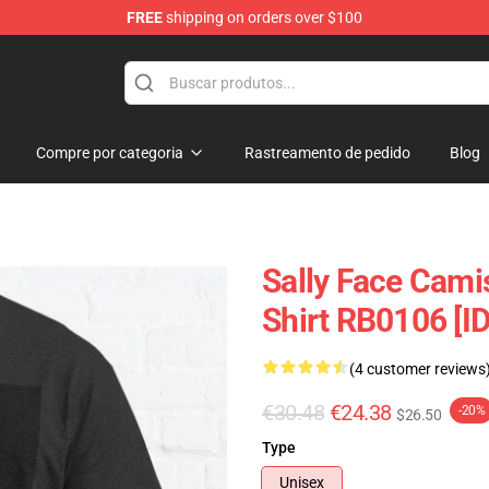
FREE
shipping on orders over $100
p
Compre por categoria
Rastreamento de pedido
Blog
Sally Face Camis
Shirt RB0106 [I
(4 customer reviews
€30.48
€24.38
-20%
$26.50
Type
Unisex