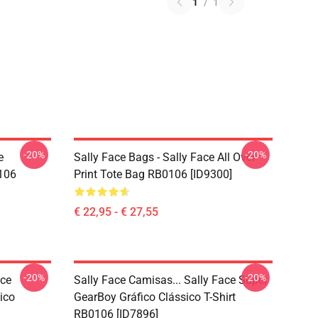
1
/
1
-20%
-20%
e
Sally Face Bags - Sally Face All Over
106
Print Tote Bag RB0106 [ID9300]
€ 22,95 - € 27,55
-20%
-20%
ace
Sally Face Camisas... Sally Face Super
ico
GearBoy Gráfico Clássico T-Shirt
RB0106 [ID7896]