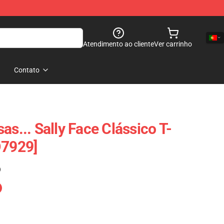
Atendimento ao cliente
Ver carrinho
Contato
as... Sally Face Clássico T-
D7929]
)