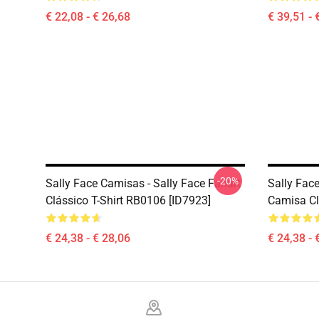
€ 22,08 - € 26,68
€ 39,51 - 
-20%
Sally Face Camisas - Sally Face Fanart
Sally Face
Clássico T-Shirt RB0106 [ID7923]
Camisa Cl
€ 24,38 - € 28,06
€ 24,38 - 
Footer