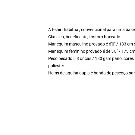
A t-shirt habitual, convencional para uma base
Clássico, beneficente, fósforo boxeado
Manequim masculino provado é 6'0" / 183 cm d
Manequim feminino provado é de 5'8" / 173 cm
Peso pesado 5,3 onças / 180 gsm pano, cores 
poliéster
Hems de agulha dupla e banda de pescoço para