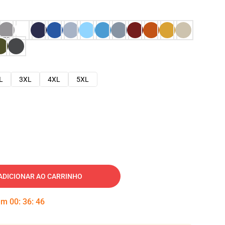
L
3XL
4XL
5XL
ADICIONAR AO CARRINHO
 em
00
:
36
:
45