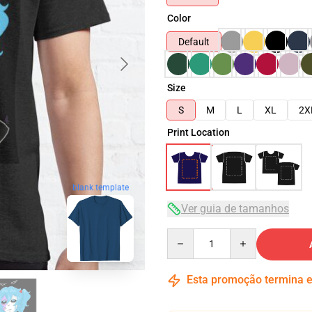
Color
Default
Size
S
M
L
XL
2X
Print Location
blank template
Ver guia de tamanhos
Quantity
Esta promoção termina