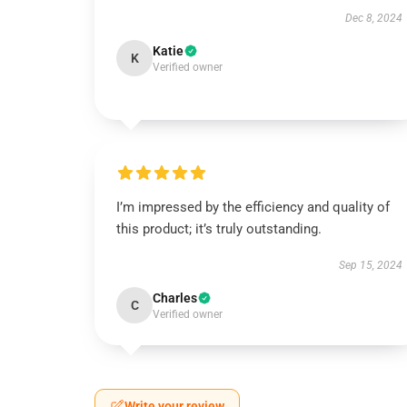
Dec 8, 2024
Katie
K
Verified owner
I’m impressed by the efficiency and quality of
this product; it’s truly outstanding.
Sep 15, 2024
Charles
C
Verified owner
Write your review