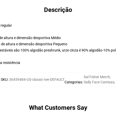
Descrição
 regular
e altura e dimensão desportiva Médio
 de altura e dimensão desportiva Pequeno
estáveis são 100% algodão preshrunk, urze cinza é 90% algodão-10% poli
 resistência
Sal Fisher Merch
,
SKU
:
36459484-US-classic-tee-DEFAULT
Categorias
:
Sally Face Camisas
,
What Customers Say