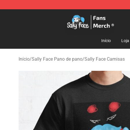
Sally Face Store - Official Sally Face Merchandise Sho
Início
Loja
Início
/
Sally Face Pano de pano
/
Sally Face Camisas