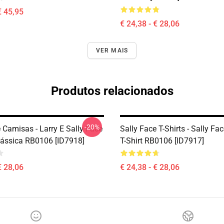
€ 45,95
€ 24,38 - € 28,06
VER MAIS
Produtos relacionados
-20%
 Camisas - Larry E Sally Face
Sally Face T-Shirts - Sally Fa
ássica RB0106 [ID7918]
T-Shirt RB0106 [ID7917]
€ 28,06
€ 24,38 - € 28,06