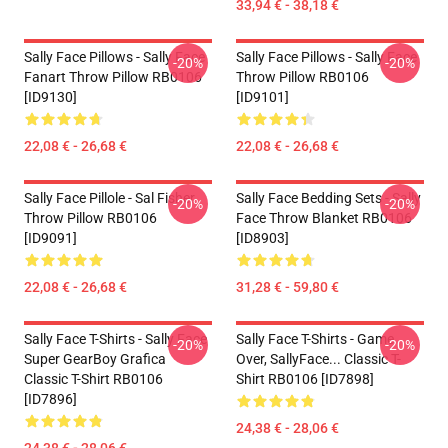
33,94 € - 38,18 €
Sally Face Pillows - Sally Face
Sally Face Pillows - Sally Face
-20%
-20%
Fanart Throw Pillow RB0106
Throw Pillow RB0106
[ID9130]
[ID9101]
22,08 € - 26,68 €
22,08 € - 26,68 €
Sally Face Pillole - Sal Fisher
Sally Face Bedding Sets - Sally
-20%
-20%
Throw Pillow RB0106
Face Throw Blanket RB0106
[ID9091]
[ID8903]
22,08 € - 26,68 €
31,28 € - 59,80 €
Sally Face T-Shirts - Sally Face
Sally Face T-Shirts - Game
-20%
-20%
Super GearBoy Grafica
Over, SallyFace... Classic T-
Classic T-Shirt RB0106
Shirt RB0106 [ID7898]
[ID7896]
24,38 € - 28,06 €