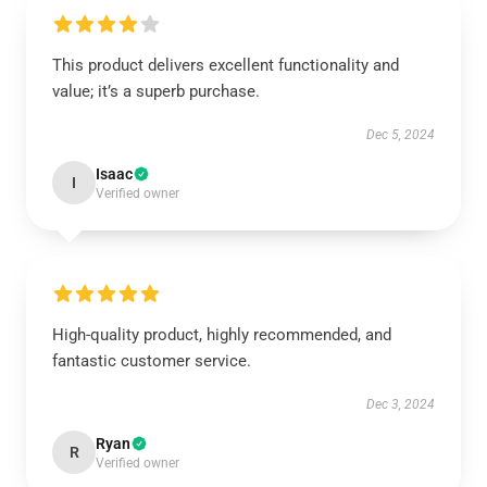
This product delivers excellent functionality and
value; it’s a superb purchase.
Dec 5, 2024
Isaac
I
Verified owner
High-quality product, highly recommended, and
fantastic customer service.
Dec 3, 2024
Ryan
R
Verified owner