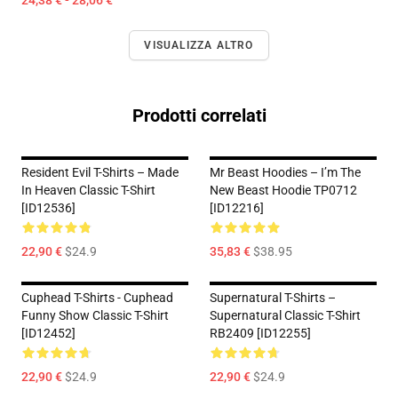
24,38 € - 28,06 €
VISUALIZZA ALTRO
Prodotti correlati
Resident Evil T-Shirts – Made
Mr Beast Hoodies – I’m The
In Heaven Classic T-Shirt
New Beast Hoodie TP0712
[ID12536]
[ID12216]
22,90 €
$24.9
35,83 €
$38.95
Cuphead T-Shirts - Cuphead
Supernatural T-Shirts –
Funny Show Classic T-Shirt
Supernatural Classic T-Shirt
[ID12452]
RB2409 [ID12255]
22,90 €
$24.9
22,90 €
$24.9