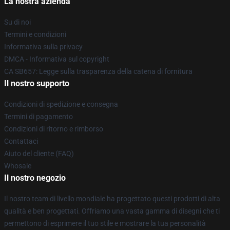
La nostra azienda
Su di noi
Termini e condizioni
Informativa sulla privacy
DMCA - Informativa sul copyright
CA SB657: Legge sulla trasparenza della catena di fornitura
Il nostro supporto
Condizioni di spedizione e consegna
Termini di pagamento
Condizioni di ritorno e rimborso
Contattaci
Aiuto del cliente (FAQ)
Whosale
Il nostro negozio
Il nostro team di livello mondiale ha progettato questi prodotti di alta
qualità e ben progettati. Offriamo una vasta gamma di disegni che ti
permettono di esprimere il tuo stile e mostrare la tua personalità