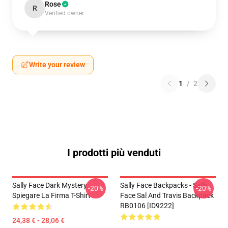
Rose
R
Verified owner
Write your review
1
/
2
I prodotti più venduti
Sally Face Dark Mystery
Sally Face Backpacks - Sally
-20%
-20%
Spiegare La Firma T-Shirt
Face Sal And Travis Backpack
RB0106 [ID9222]
24,38 € - 28,06 €