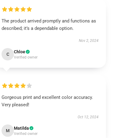
The product arrived promptly and functions as
described; it’s a dependable option.
Nov 2, 2024
Chloe
C
Verified owner
Gorgeous print and excellent color accuracy.
Very pleased!
Oct 12, 2024
Matilda
M
Verified owner