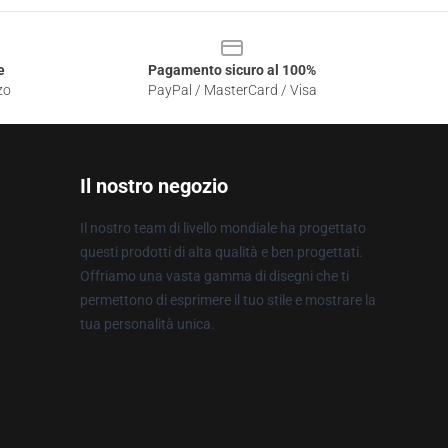
e
Pagamento sicuro al 100%
zo
PayPal / MasterCard / Visa
Il nostro negozio
Il nostro team di livello mondiale ha progettato
questi prodotti di alta qualità e ben progettati.
Offriamo una vasta gamma di disegni che ti
permettono di esprimere il tuo stile e mostrare la
tua personalità unica.