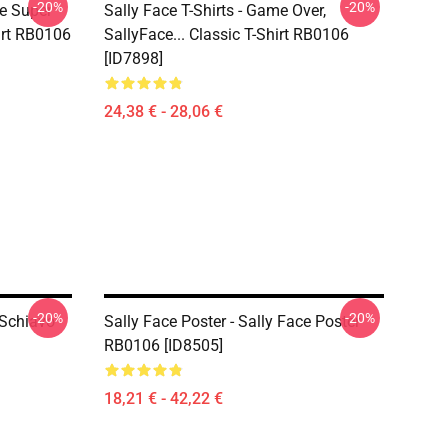
-20%
-20%
ce Super
Sally Face T-Shirts - Game Over,
irt RB0106
SallyFace... Classic T-Shirt RB0106
[ID7898]
24,38 € - 28,06 €
-20%
-20%
n Schiavo
Sally Face Poster - Sally Face Poster
RB0106 [ID8505]
18,21 € - 42,22 €