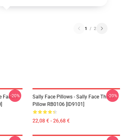
1
/
2
-20%
-20%
e Fanart
Sally Face Pillows - Sally Face Throw
]
Pillow RB0106 [ID9101]
22,08 € - 26,68 €