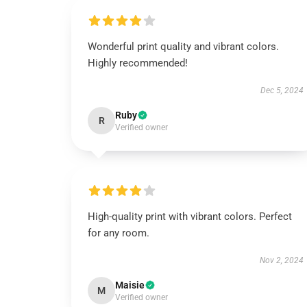
Wonderful print quality and vibrant colors.
Highly recommended!
Dec 5, 2024
Ruby
R
Verified owner
High-quality print with vibrant colors. Perfect
for any room.
Nov 2, 2024
Maisie
M
Verified owner