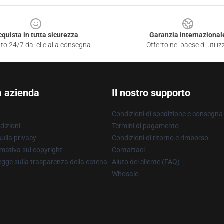
cquista in tutta sicurezza
Garanzia internazional
to 24/7 dai clic alla consegna
Offerto nel paese di utiliz
a azienda
Il nostro supporto
Condizioni di spedizione e consegna
dizioni
Termini di pagamento
ulla privacy
Condizioni di ritorno e rimborso
mativa sul copyright
Contattaci
gge sulla trasparenza della catena
Aiuto del cliente (FAQ)
Whosale