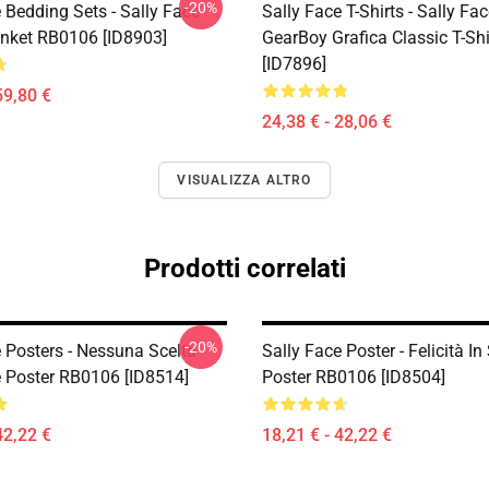
-20%
 Bedding Sets - Sally Face
Sally Face T-Shirts - Sally Fa
nket RB0106 [ID8903]
GearBoy Grafica Classic T-Sh
[ID7896]
59,80 €
24,38 € - 28,06 €
VISUALIZZA ALTRO
Prodotti correlati
-20%
 Posters - Nessuna Scelta -
Sally Face Poster - Felicità I
e Poster RB0106 [ID8514]
Poster RB0106 [ID8504]
42,22 €
18,21 € - 42,22 €