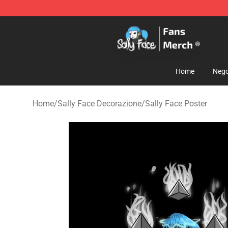
Sally Face Store - Official Sally Face Merchandise Sho
Home
Nego
Home
/
Sally Face Decorazione
/
Sally Face Poster