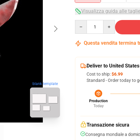
Visualizza guida alle tagli
Quantity
Questa vendita termina 
Deliver to United States
Cost to ship:
$6.99
Standard - Order today to g
blank template
Production
Today
Transazione sicura
Consegna mondiale a domici