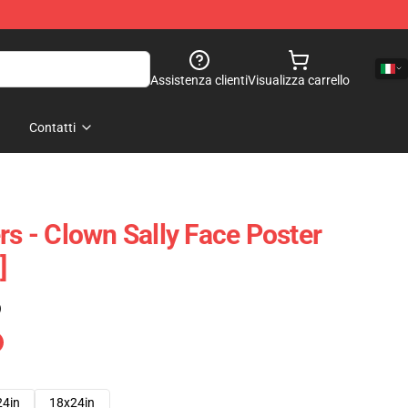
Assistenza clienti
Visualizza carrello
Contatti
rs - Clown Sally Face Poster
]
)
24in
18x24in