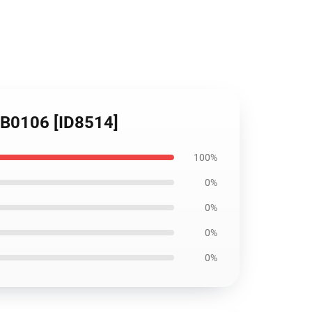
 RB0106 [ID8514]
100%
0%
0%
0%
0%