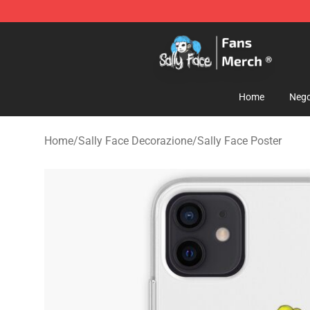
Sally Face Store - Official Sally Face Merchandise Sho
Home
Nego
Home
/
Sally Face Decorazione
/
Sally Face Poster