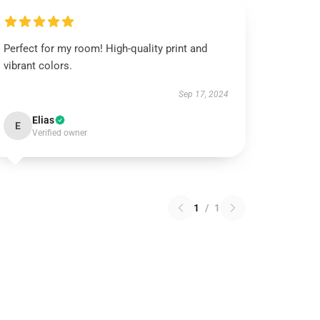
Perfect for my room! High-quality print and
vibrant colors.
Sep 17, 2024
Elias
E
Verified owner
1
/
1