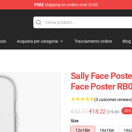
FREE
shipping on orders over $100
p
zio
Acquista per categoria
Tracciamento ordine
Blog
Sally Face Poste
Face Poster RB0
(3 customer reviews
€22.77
€18.22
-20%
$19.80
Size
12x18in
16x16in
16x