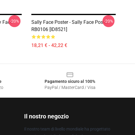
-20%
-20%
ly Face
Sally Face Poster - Sally Face Poster
RB0106 [ID8521]
18,21 € - 42,22 €
e
Pagamento sicuro al 100%
zo
PayPal / MasterCard / Visa
Il nostro negozio
Il nostro team di livello mondiale ha progettato