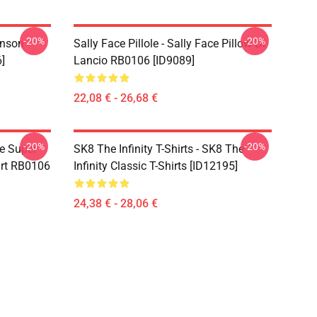
-20%
-20%
hnson
Sally Face Pillole - Sally Face Pillow Di
]
Lancio RB0106 [ID9089]
22,08 € - 26,68 €
-20%
-20%
ce Super
SK8 The Infinity T-Shirts - SK8 The
irt RB0106
Infinity Classic T-Shirts [ID12195]
24,38 € - 28,06 €