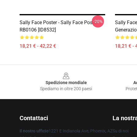
-20%
Sally Face Poster - Sally Face Poster
Sally Face
RB0106 [ID8532]
Generazio
18,21 € - 42,22 €
18,21 € - 
Footer
Spedizione mondiale
A
Spediamo in oltre 200 paesi
Protet
Contattaci
La nostr
Il nostro ufficio
1221 E Indianola Ave, Phoenix, AZ
Su di noi