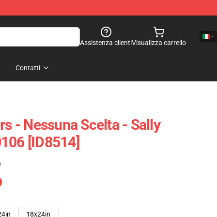
Assistenza clienti
Visualizza carrello
Contatti
rs - Nessuna Scelta - Sally
106 [ID8514]
)
24in
18x24in