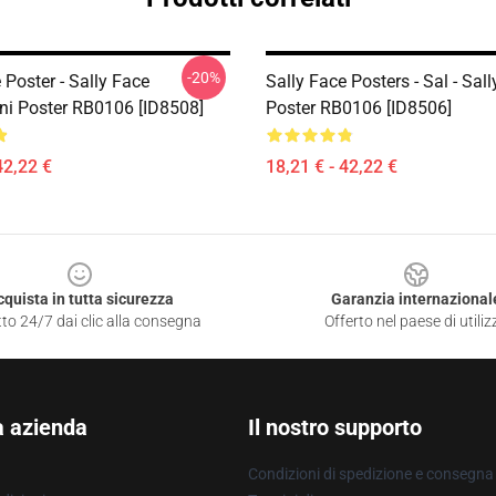
-20%
 Poster - Sally Face
Sally Face Posters - Sal - Sal
ni Poster RB0106 [ID8508]
Poster RB0106 [ID8506]
42,22 €
18,21 € - 42,22 €
cquista in tutta sicurezza
Garanzia internazional
to 24/7 dai clic alla consegna
Offerto nel paese di utiliz
a azienda
Il nostro supporto
Condizioni di spedizione e consegna