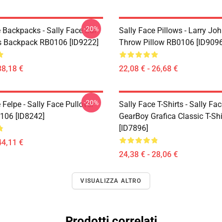
-20%
 Backpacks - Sally Face Sal
Sally Face Pillows - Larry Jo
s Backpack RB0106 [ID9222]
Throw Pillow RB0106 [ID9096
38,18 €
22,08 € - 26,68 €
-20%
 Felpe - Sally Face Pullover
Sally Face T-Shirts - Sally Fa
106 [ID8242]
GearBoy Grafica Classic T-Sh
[ID7896]
44,11 €
24,38 € - 28,06 €
VISUALIZZA ALTRO
Prodotti correlati