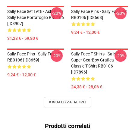
Sally Face Set Letti - Ashley Da
Sally Face Pins - Sally Face Pin
-20%
-20%
Sally Face Portafoglio RB0106
RB0106 [ID8668]
[ID8907]
9,24 € - 12,00 €
31,28 € - 59,80 €
Sally Face Pins - Sally Face Pin
Sally Face T-Shirts - Sally Face
-20%
-20%
RB0106 [ID8659]
Super GearBoy Grafica
Classic T-Shirt RB0106
[ID7896]
9,24 € - 12,00 €
24,38 € - 28,06 €
VISUALIZZA ALTRO
Prodotti correlati