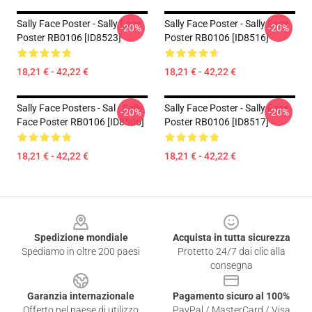
Sally Face Poster - Sally Face
Sally Face Poster - Sally Face
-20%
-20%
Poster RB0106 [ID8523]
Poster RB0106 [ID8516]
18,21 € - 42,22 €
18,21 € - 42,22 €
Sally Face Posters - Sal - Sally
Sally Face Poster - Sally Face
-20%
-20%
Face Poster RB0106 [ID8506]
Poster RB0106 [ID8517]
18,21 € - 42,22 €
18,21 € - 42,22 €
Footer
Spedizione mondiale
Acquista in tutta sicurezza
Spediamo in oltre 200 paesi
Protetto 24/7 dai clic alla
consegna
Garanzia internazionale
Pagamento sicuro al 100%
Offerto nel paese di utilizzo
PayPal / MasterCard / Visa