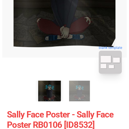
blank template
Sally Face Poster - Sally Face
Poster RB0106 [ID8532]