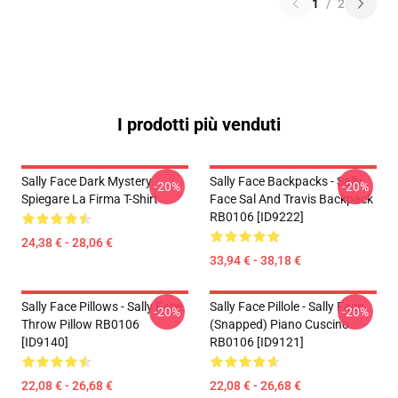
1
/
2
I prodotti più venduti
Sally Face Dark Mystery
Sally Face Backpacks - Sally
-20%
-20%
Spiegare La Firma T-Shirt
Face Sal And Travis Backpack
RB0106 [ID9222]
24,38 € - 28,06 €
33,94 € - 38,18 €
Sally Face Pillows - Sally Face.
Sally Face Pillole - Sally Face
-20%
-20%
Throw Pillow RB0106
(Snapped) Piano Cuscino
[ID9140]
RB0106 [ID9121]
22,08 € - 26,68 €
22,08 € - 26,68 €