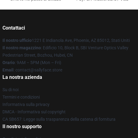
Contattaci
Il nostro ufficio
1221 E Indianola Ave, Phoenix, AZ 85012, Stati Uniti
Il nostro magazzino
: Edificio 10, Block B, SBI Venture Optics Valley
Pedestrian Street, Bozhou, Hubei, CN
Orario
: 9AM – 5PM (Mon – Fri)
Email
: contact@sallyface.store
La nostra azienda
Su di noi
Termini e condizioni
Informativa sulla privacy
DMCA - Informativa sul copyright
CA SB657: Legge sulla trasparenza della catena di fornitura
Il nostro supporto