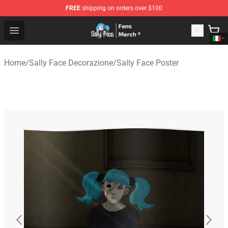
FREE
shipping on orders over $100
Sally Face Store - Official Sally Face Merchandise Shop
Open menu
Home
/
Sally Face Decorazione
/
Sally Face Poster