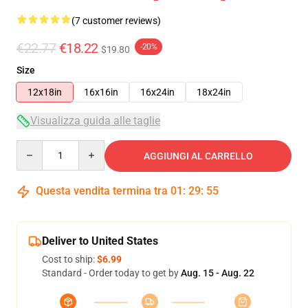
(7 customer reviews)
€22.77
€18.22
-20%
$19.80
Size
12x18in
16x16in
16x24in
18x24in
Visualizza guida alle taglie
Quantity
AGGIUNGI AL CARRELLO
Questa vendita termina tra
01
:
29
:
54
Deliver to United States
Cost to ship:
$6.99
Standard - Order today to get by
Aug. 15 - Aug. 22