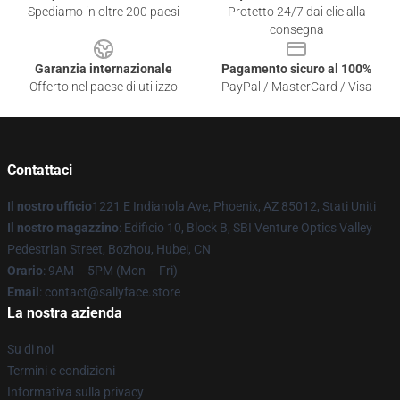
Spediamo in oltre 200 paesi
Protetto 24/7 dai clic alla
consegna
Garanzia internazionale
Pagamento sicuro al 100%
Offerto nel paese di utilizzo
PayPal / MasterCard / Visa
Contattaci
Il nostro ufficio
1221 E Indianola Ave, Phoenix, AZ 85012, Stati Uniti
Il nostro magazzino
: Edificio 10, Block B, SBI Venture Optics Valley
Pedestrian Street, Bozhou, Hubei, CN
Orario
: 9AM – 5PM (Mon – Fri)
Email
: contact@sallyface.store
La nostra azienda
Su di noi
Termini e condizioni
Informativa sulla privacy