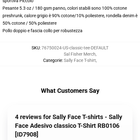
sportiva Piccolo
Pesante 5.3 oz / 180 gsm panno, colori stabili sono 100% cotone
preshrunk, calore grigio è 90% cotone/10% poliestere, rondella denim è
50% cotone / 50% poliestere
Pollo doppio e fascia collo per robustezza
SKU
:
76750024-US-classic-tee-DEFAULT
Sal Fisher Merch
,
Categorie
:
Sally Face T-shirt
,
What Customers Say
4 reviews for Sally Face T-shirts - Sally
Face Adesivo classico T-Shirt RB0106
[ID7908]