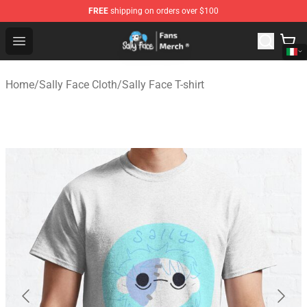
FREE
shipping on orders over $100
Sally Face Store - Official Sally Face Merchandise Shop
Open menu
Home
/
Sally Face Cloth
/
Sally Face T-shirt