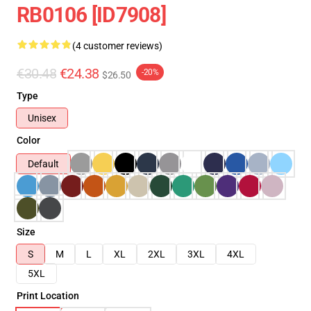
RB0106 [ID7908]
(4 customer reviews)
€30.48
€24.38
-20%
$26.50
Type
Unisex
Color
Default
Size
S
M
L
XL
2XL
3XL
4XL
5XL
Print Location