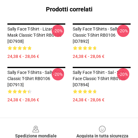
Prodotti correlati
Sally Face T-Shirt - Lizard
Sally Face T-Shirts - Sally Face
-20%
-20%
Mask Classic T-Shirt RB0106
Classic T-Shirt RB0106
[ID7938]
[ID7892]
24,38 € - 28,06 €
24,38 € - 28,06 €
Sally Face T-Shirts - Sally Face
Sally Face T-Shirt - Sal - Sally
-20%
-20%
Classic T-Shirt RB0106
Face Classic T-Shirt RB0106
[ID7913]
[ID7894]
24,38 € - 28,06 €
24,38 € - 28,06 €
Footer
Spedizione mondiale
Acquista in tutta sicurezza