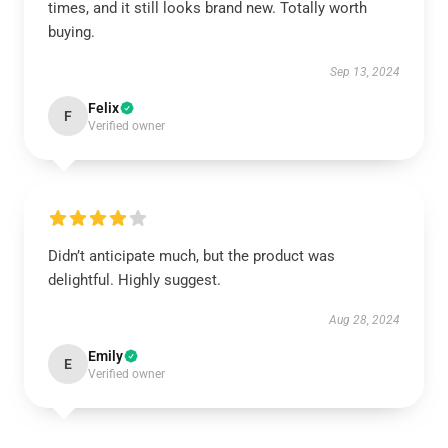
times, and it still looks brand new. Totally worth
buying.
Sep 13, 2024
Felix
F
Verified owner
Didn’t anticipate much, but the product was
delightful. Highly suggest.
Aug 28, 2024
Emily
E
Verified owner