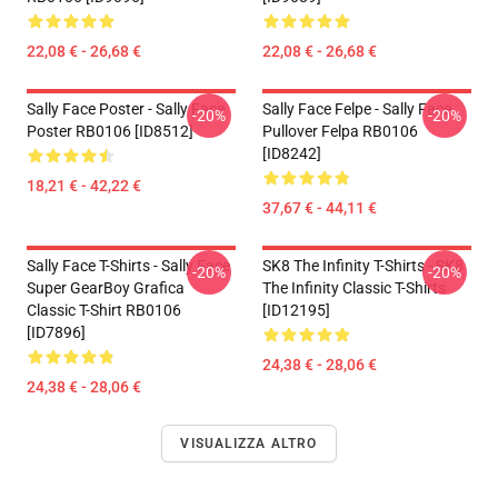
22,08 € - 26,68 €
22,08 € - 26,68 €
Sally Face Poster - Sally Face
Sally Face Felpe - Sally Face
-20%
-20%
Poster RB0106 [ID8512]
Pullover Felpa RB0106
[ID8242]
18,21 € - 42,22 €
37,67 € - 44,11 €
Sally Face T-Shirts - Sally Face
SK8 The Infinity T-Shirts - SK8
-20%
-20%
Super GearBoy Grafica
The Infinity Classic T-Shirts
Classic T-Shirt RB0106
[ID12195]
[ID7896]
24,38 € - 28,06 €
24,38 € - 28,06 €
VISUALIZZA ALTRO