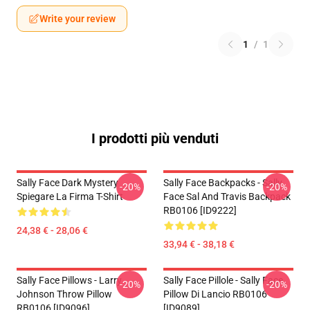
Write your review
1
/
1
I prodotti più venduti
Sally Face Dark Mystery
Sally Face Backpacks - Sally
-20%
-20%
Spiegare La Firma T-Shirt
Face Sal And Travis Backpack
RB0106 [ID9222]
24,38 € - 28,06 €
33,94 € - 38,18 €
Sally Face Pillows - Larry
Sally Face Pillole - Sally Face
-20%
-20%
Johnson Throw Pillow
Pillow Di Lancio RB0106
RB0106 [ID9096]
[ID9089]