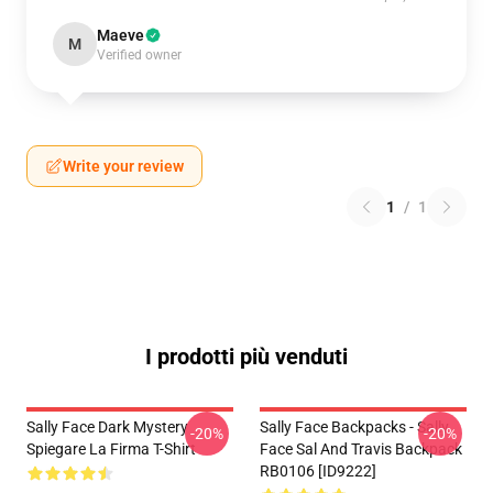
Maeve
M
Verified owner
Write your review
1
/
1
I prodotti più venduti
Sally Face Dark Mystery
Sally Face Backpacks - Sally
-20%
-20%
Spiegare La Firma T-Shirt
Face Sal And Travis Backpack
RB0106 [ID9222]