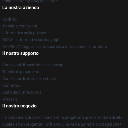
Email
: contact@sallyface.store
La nostra azienda
Su di noi
Termini e condizioni
Informativa sulla privacy
DMCA - Informativa sul copyright
CA SB657: Legge sulla trasparenza della catena di fornitura
Il nostro supporto
Condizioni di spedizione e consegna
Termini di pagamento
Condizioni di ritorno e rimborso
Contattaci
Aiuto del cliente (FAQ)
Whosale
Il nostro negozio
Il nostro team di livello mondiale ha progettato questi prodotti di alta
qualità e ben progettati. Offriamo una vasta gamma di disegni che ti