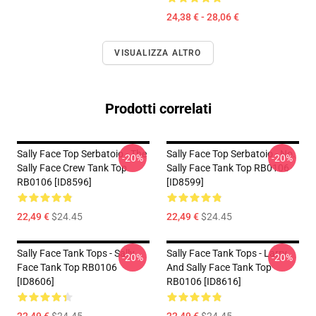
24,38 € - 28,06 €
VISUALIZZA ALTRO
Prodotti correlati
Sally Face Top Serbatoio - The
Sally Face Top Serbatoio - No.
-20%
-20%
Sally Face Crew Tank Top
Sally Face Tank Top RB0106
RB0106 [ID8596]
[ID8599]
22,49 €
$24.45
22,49 €
$24.45
Sally Face Tank Tops - Sally
Sally Face Tank Tops - Larry
-20%
-20%
Face Tank Top RB0106
And Sally Face Tank Top
[ID8606]
RB0106 [ID8616]