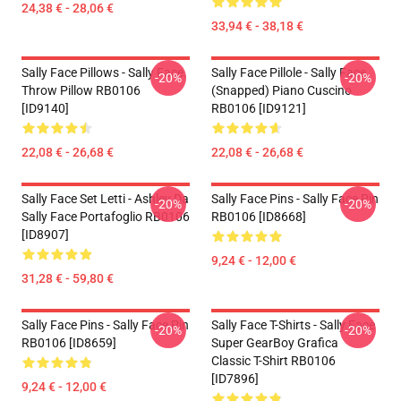
24,38 € - 28,06 €
33,94 € - 38,18 €
Sally Face Pillows - Sally Face.
Sally Face Pillole - Sally Face
-20%
-20%
Throw Pillow RB0106
(Snapped) Piano Cuscino
[ID9140]
RB0106 [ID9121]
22,08 € - 26,68 €
22,08 € - 26,68 €
Sally Face Set Letti - Ashley Da
Sally Face Pins - Sally Face Pin
-20%
-20%
Sally Face Portafoglio RB0106
RB0106 [ID8668]
[ID8907]
9,24 € - 12,00 €
31,28 € - 59,80 €
Sally Face Pins - Sally Face Pin
Sally Face T-Shirts - Sally Face
-20%
-20%
RB0106 [ID8659]
Super GearBoy Grafica
Classic T-Shirt RB0106
[ID7896]
9,24 € - 12,00 €