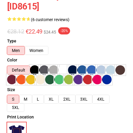
[ID8615]
(6 customer reviews)
€28.12
€22.49
-20%
$24.45
Type
Men
Women
Color
Default
Size
S
M
L
XL
2XL
3XL
4XL
5XL
Print Location