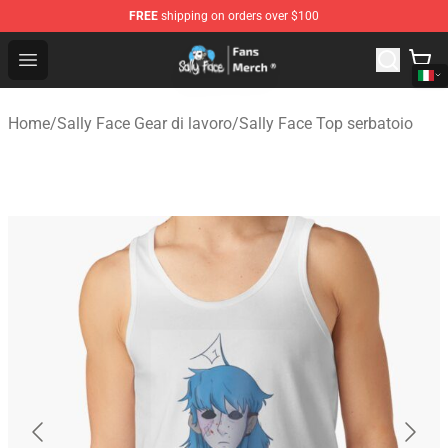
FREE
shipping on orders over $100
Sally Face Store - Official Sally Face Merchandise Shop
Open menu
Home
/
Sally Face Gear di lavoro
/
Sally Face Top serbatoio