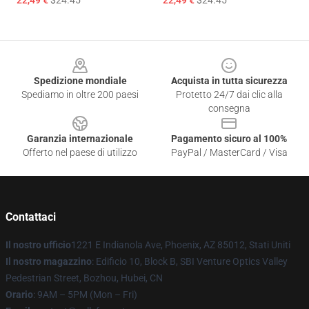
22,49 €
$24.45
22,49 €
$24.45
Footer
Spedizione mondiale
Acquista in tutta sicurezza
Spediamo in oltre 200 paesi
Protetto 24/7 dai clic alla
consegna
Garanzia internazionale
Pagamento sicuro al 100%
Offerto nel paese di utilizzo
PayPal / MasterCard / Visa
Contattaci
Il nostro ufficio
1221 E Indianola Ave, Phoenix, AZ 85012, Stati Uniti
Il nostro magazzino
: Edificio 10, Block B, SBI Venture Optics Valley
Pedestrian Street, Bozhou, Hubei, CN
Orario
: 9AM – 5PM (Mon – Fri)