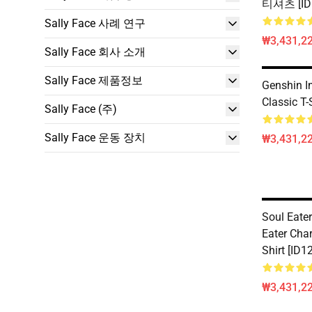
티셔츠 [ID
Sally Face 사례 연구
₩3,431,2
Sally Face 회사 소개
Sally Face 제품정보
Genshin I
Classic T-
Sally Face (주)
Sally Face 운동 장치
₩3,431,2
Soul Eater
Eater Char
Shirt [ID1
₩3,431,2