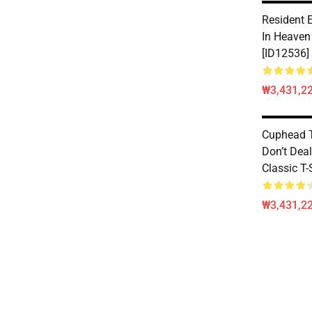
Resident E
In Heaven 
[ID12536]
₩3,431,2
Cuphead T
Don’t Deal
Classic T-
₩3,431,2