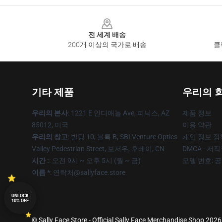
Footer
전 세계 배송
200개 이상의 국가로 배송
클
기타 제품
우리의 
우리의 본사
: 1221 E 인디애놀 Ave, 피닉스, AZ
제품 정보
85012, 미국
이용 약관
우리의 창고
: 빌딩 10, 블록 B, SBI Venture Optics
개인 정보 정
Valley Pedestrian Street, 보저우, 후베이, CN
DMCA - 저
시간 :
: 오전 9시 ~ 오후 5시 (월 ~ 금)
모델 번호: 
이름 *
: 연락처@sallyface.store
UNLOCK
10% OFF
© Sally Face Store - Official Sally Face Merchandise Shop 2026 