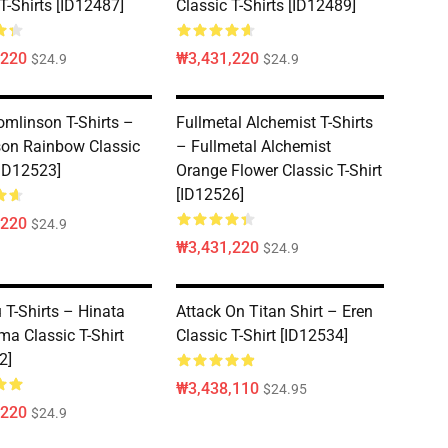
T-Shirts [ID12487]
Classic T-Shirts [ID12489]
,220
₩3,431,220
$24.9
$24.9
omlinson T-Shirts –
Fullmetal Alchemist T-Shirts
on Rainbow Classic
– Fullmetal Alchemist
[ID12523]
Orange Flower Classic T-Shirt
[ID12526]
,220
$24.9
₩3,431,220
$24.9
 T-Shirts – Hinata
Attack On Titan Shirt – Eren
a Classic T-Shirt
Classic T-Shirt [ID12534]
2]
₩3,438,110
$24.95
,220
$24.9