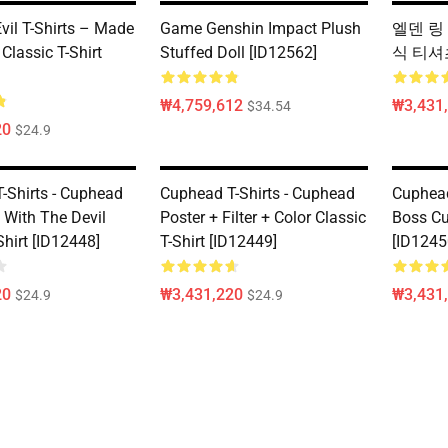
vil T-Shirts – Made
Game Genshin Impact Plush
엘덴 링 
Classic T-Shirt
Stuffed Doll [ID12562]
식 티셔츠 
₩4,759,612
₩3,431
$34.54
20
$24.9
-Shirts - Cuphead
Cuphead T-Shirts - Cuphead
Cuphead
 With The Devil
Poster + Filter + Color Classic
Boss Cu
Shirt [ID12448]
T-Shirt [ID12449]
[ID1245
20
₩3,431,220
₩3,431
$24.9
$24.9