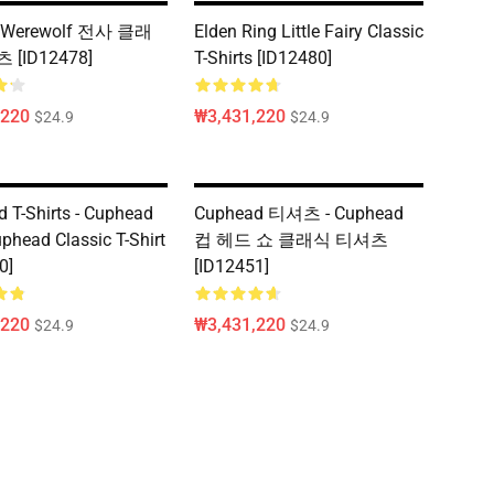
Werewolf 전사 클래
Elden Ring Little Fairy Classic
[ID12478]
T-Shirts [ID12480]
,220
₩3,431,220
$24.9
$24.9
 T-Shirts - Cuphead
Cuphead 티셔츠 - Cuphead
phead Classic T-Shirt
컵 헤드 쇼 클래식 티셔츠
0]
[ID12451]
,220
₩3,431,220
$24.9
$24.9