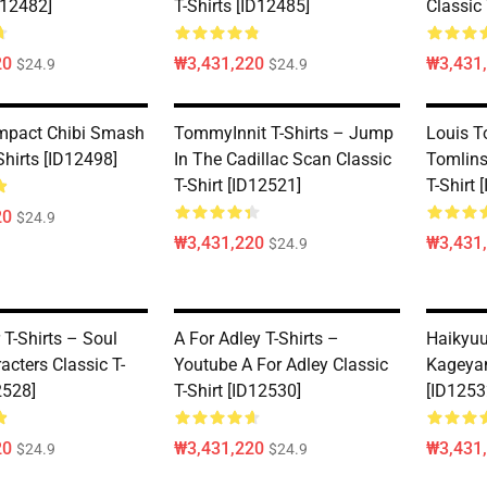
12482]
T-Shirts [ID12485]
Classic 
20
₩3,431,220
₩3,431
$24.9
$24.9
mpact Chibi Smash
TommyInnit T-Shirts – Jump
Louis T
Shirts [ID12498]
In The Cadillac Scan Classic
Tomlins
T-Shirt [ID12521]
T-Shirt 
20
$24.9
₩3,431,220
₩3,431
$24.9
 T-Shirts – Soul
A For Adley T-Shirts –
Haikyuu
acters Classic T-
Youtube A For Adley Classic
Kageyam
2528]
T-Shirt [ID12530]
[ID1253
20
₩3,431,220
₩3,431
$24.9
$24.9