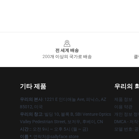
Footer
전 세계 배송
200개 이상의 국가로 배송
클
기타 제품
우리의 
우리의 본사
: 1221 E 인디애놀 Ave, 피닉스, AZ
제품 정보
85012, 미국
이용 약관
우리의 창고
: 빌딩 10, 블록 B, SBI Venture Optics
개인 정보 정
Valley Pedestrian Street, 보저우, 후베이, CN
DMCA - 저
시간 :
: 오전 9시 ~ 오후 5시 (월 ~ 금)
모델 번호: 
이름 *
: 연락처@sallyface.store