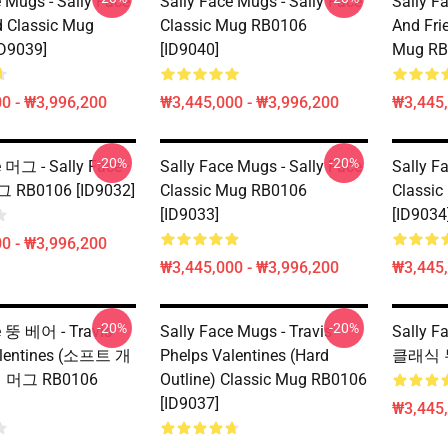
e Mugs - Sally Face
Sally Face Mugs - Sally Face
Sally F
 Classic Mug
Classic Mug RB0106
And Fri
D9039]
[ID9040]
Mug RB
0 - ₩3,996,200
₩3,445,000 - ₩3,996,200
₩3,445,
-20%
-20%
e 머그 - Sally Face ·
Sally Face Mugs - Sally Face
Sally F
RB0106 [ID9032]
Classic Mug RB0106
Classi
[ID9033]
[ID9034
0 - ₩3,996,200
₩3,445,000 - ₩3,996,200
₩3,445,
-20%
-20%
e 뚱 베어 - Travis
Sally Face Mugs - Travis
Sally F
alentines (소프트 개
Phelps Valentines (Hard
클래식 무
 머그 RB0106
Outline) Classic Mug RB0106
[ID9037]
₩3,445,