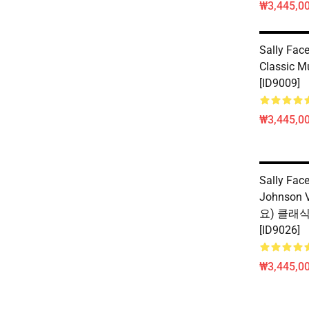
₩3,445,00
Sally Fac
Classic 
[ID9009]
₩3,445,00
Sally Fac
Johnson 
요) 클래식
[ID9026]
₩3,445,00