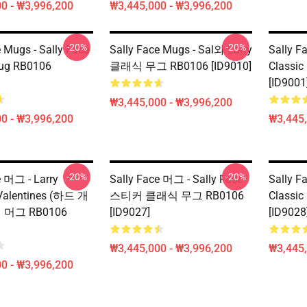
0 - ₩3,996,200
₩3,445,000 - ₩3,996,200
-20%
-20%
e Mugs - Sally Face
Sally Face Mugs - Sal와 Larry
Sally F
Mug RB0106
클래식 무그 RB0106 [ID9010]
Classi
[ID9001
₩3,445,000 - ₩3,996,200
0 - ₩3,996,200
₩3,445,
-20%
-20%
e 머그 - Larry
Sally Face 머그 - Sally Face
Sally F
Valentines (하드 개
스티커 클래식 무그 RB0106
Classi
 머그 RB0106
[ID9027]
[ID9028
₩3,445,000 - ₩3,996,200
₩3,445,
0 - ₩3,996,200