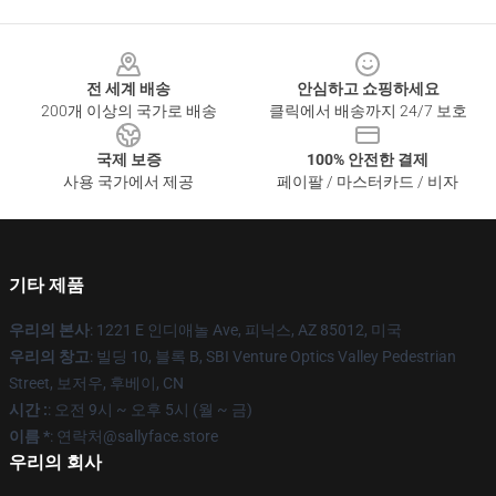
Footer
전 세계 배송
안심하고 쇼핑하세요
200개 이상의 국가로 배송
클릭에서 배송까지 24/7 보호
국제 보증
100% 안전한 결제
사용 국가에서 제공
페이팔 / 마스터카드 / 비자
기타 제품
우리의 본사
: 1221 E 인디애놀 Ave, 피닉스, AZ 85012, 미국
우리의 창고
: 빌딩 10, 블록 B, SBI Venture Optics Valley Pedestrian
Street, 보저우, 후베이, CN
시간 :
: 오전 9시 ~ 오후 5시 (월 ~ 금)
이름 *
: 연락처@sallyface.store
우리의 회사