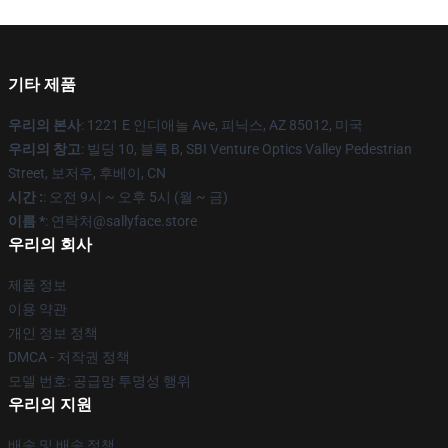
기타 제품
우리의 본사
: 1221 E 인디애놀 Ave, 피닉스, AZ 85012, 미국
우리의 창고
: 빌딩 10, 블록 B, SBI Venture Optics Valley Pedestrian
Street, 보저우, 후베이, CN
시간 :
: 오전 9시 ~ 오후 5시 (월 ~ 금)
이름 *
: 연락처@sallyface.store
우리의 회사
제품 정보
이용 약관
개인 정보 정책
DMCA - 저작권 정책
모델 번호: 공급망 투명성 행위
우리의 지원
배송 및 배송 정책