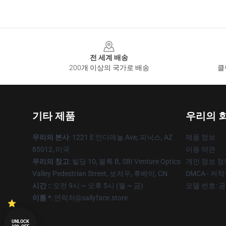
Footer
전 세계 배송
200개 이상의 국가로 배송
클
기타 제품
우리의 
우리의 본사
: 1221 E 인디애놀 Ave, 피닉스, AZ
제품 정보
85012, 미국
이용 약관
우리의 창고
: 빌딩 10, 블록 B, SBI Venture Optics
개인 정보 정
Valley Pedestrian Street, 보저우, 후베이, CN
DMCA - 저
시간 :
: 오전 9시 ~ 오후 5시 (월 ~ 금)
모델 번호: 
이름 *
: 연락처@sallyface.store
UNLOCK