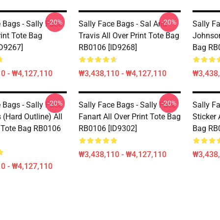
-20%
-20%
 Bags - Sally Face
Sally Face Bags - Sal And
Sally Fa
rint Tote Bag
Travis All Over Print Tote Bag
Johnson
D9267]
RB0106 [ID9268]
Bag RB0
0 - ₩4,127,110
₩3,438,110 - ₩4,127,110
₩3,438,
-20%
-20%
 Bags - Sally Face
Sally Face Bags - Sally Face
Sally F
 (Hard Outline) All
Fanart All Over Print Tote Bag
Sticker 
t Tote Bag RB0106
RB0106 [ID9302]
Bag RB0
₩3,438,110 - ₩4,127,110
₩3,438,
0 - ₩4,127,110