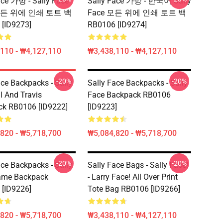
ace 가방 - Sally Face
Sally Face 가방 - 한국어 Sally
 모든 위에 인쇄 토트 백
Face 모든 위에 인쇄 토트 백
[ID9273]
RB0106 [ID9274]
110 - ₩4,127,110
₩3,438,110 - ₩4,127,110
-20%
-20%
ace Backpacks - Sally
Sally Face Backpacks - Sally
l And Travis
Face Backpack RB0106
k RB0106 [ID9222]
[ID9223]
820 - ₩5,718,700
₩5,084,820 - ₩5,718,700
-20%
-20%
ace Backpacks - Sally
Sally Face Bags - Sally Face!
ame Backpack
- Larry Face! All Over Print
[ID9226]
Tote Bag RB0106 [ID9266]
820 - ₩5,718,700
₩3,438,110 - ₩4,127,110