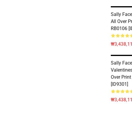
Sally Face
All Over P
RB0106 [I
₩3,438,11
Sally Face
Valentines
Over Prin
[ID9301]
₩3,438,11