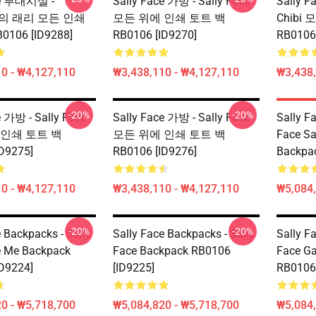
ce 부대시설 -
Sally Face 가방 - Sally Face
Sally F
ce의 래리 모든 인쇄
모든 위에 인쇄 토트 백
Chibi
106 [ID9288]
RB0106 [ID9270]
RB0106 
0 - ₩4,127,110
₩3,438,110 - ₩4,127,110
₩3,438,
-20%
-20%
e 가방 - Sally Face
Sally Face 가방 - Sally Face
Sally F
 인쇄 토트 백
모든 위에 인쇄 토트 백
Face Sa
D9275]
RB0106 [ID9276]
Backpac
0 - ₩4,127,110
₩3,438,110 - ₩4,127,110
₩5,084,
-20%
-20%
 Backpacks - Sally
Sally Face Backpacks - Sally
Sally F
e Me Backpack
Face Backpack RB0106
Face G
D9224]
[ID9225]
RB0106 
0 - ₩5,718,700
₩5,084,820 - ₩5,718,700
₩5,084,