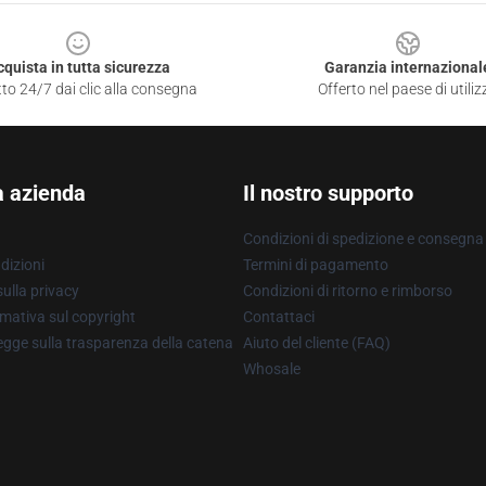
cquista in tutta sicurezza
Garanzia internazional
to 24/7 dai clic alla consegna
Offerto nel paese di utiliz
a azienda
Il nostro supporto
Condizioni di spedizione e consegna
dizioni
Termini di pagamento
ulla privacy
Condizioni di ritorno e rimborso
mativa sul copyright
Contattaci
gge sulla trasparenza della catena
Aiuto del cliente (FAQ)
Whosale