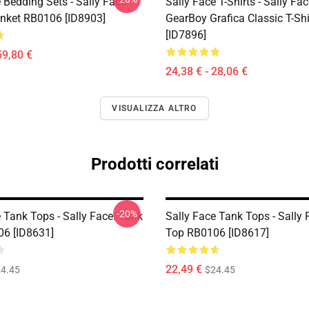
 Bedding Sets - Sally Face
Sally Face T-Shirts - Sally Fa
nket RB0106 [ID8903]
GearBoy Grafica Classic T-Sh
[ID7896]
59,80 €
24,38 € - 28,06 €
VISUALIZZA ALTRO
Prodotti correlati
-20%
 Tank Tops - Sally Face. Tank
Sally Face Tank Tops - Sally
6 [ID8631]
Top RB0106 [ID8617]
22,49 €
4.45
$24.45