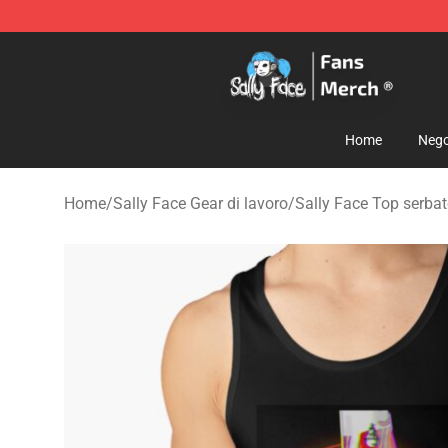
Sally Face Store - Official Sally Face Merchandise Sho
Home
Nego
Home
/
Sally Face Gear di lavoro
/
Sally Face Top serbat