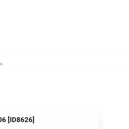
io
,
06 [ID8626]