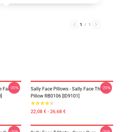
1
/
1
-20%
-20%
e Fanart
Sally Face Pillows - Sally Face Throw
]
Pillow RB0106 [ID9101]
22,08 € - 26,68 €
-20%
-20%