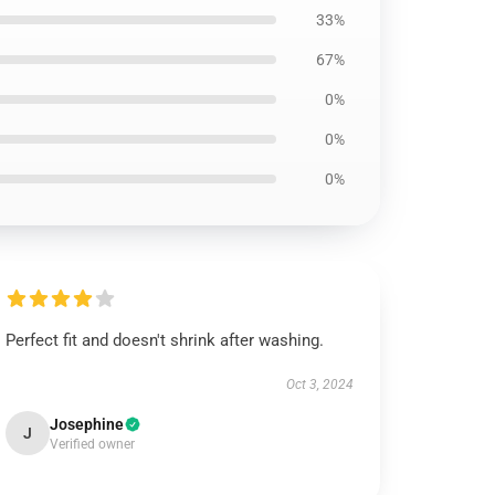
33%
67%
0%
0%
0%
Perfect fit and doesn't shrink after washing.
Oct 3, 2024
Josephine
J
Verified owner