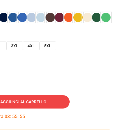
L
3XL
4XL
5XL
e
AGGIUNGI AL CARRELLO
tra
03
:
55
:
54