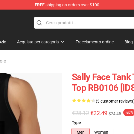
FREE
shipping on orders over $100
p
zio
Acquista per categoria
Tracciamento ordine
Blog
oio
Sally Face Tank 
Top RB0106 [ID
(3 customer reviews
€28.12
€22.49
-20%
$24.45
Type
Men
Women