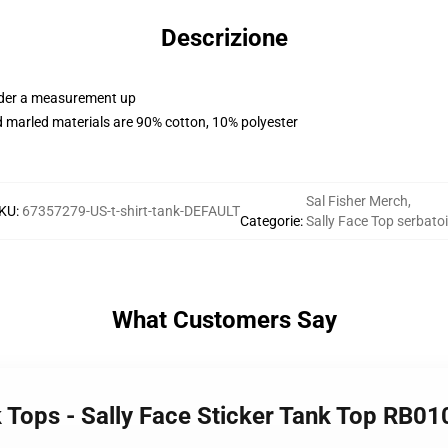
Descrizione
order a measurement up
 marled materials are 90% cotton, 10% polyester
Sal Fisher Merch
,
KU
:
67357279-US-t-shirt-tank-DEFAULT
Categorie
:
Sally Face Top serbato
What Customers Say
k Tops - Sally Face Sticker Tank Top RB01