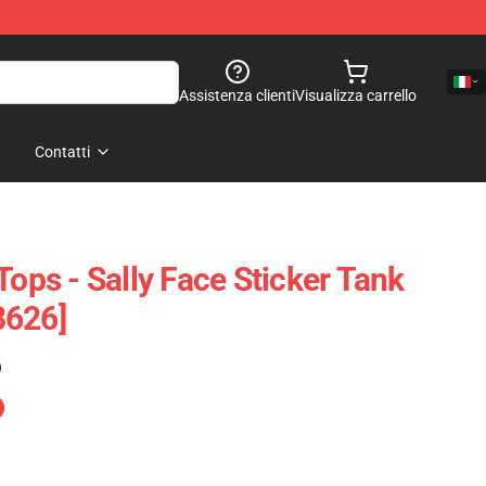
Assistenza clienti
Visualizza carrello
Contatti
Tops - Sally Face Sticker Tank
8626]
)