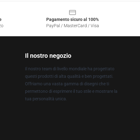
e
Pagamento sicuro al 100%
zo
PayPal / MasterCard / Visa
Il nostro negozio
Il nostro team di livello mondiale ha progettato
questi prodotti di alta qualità e ben progettati.
Offriamo una vasta gamma di disegni che ti
permettono di esprimere il tuo stile e mostrare la
tua personalità unica.