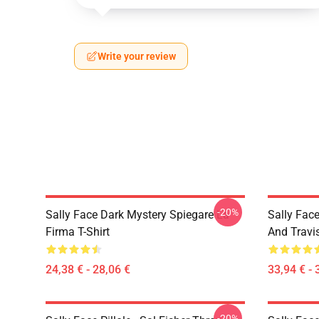
Write your review
-20%
Sally Face Dark Mystery Spiegare La
Sally Face
Firma T-Shirt
And Travi
24,38 € - 28,06 €
33,94 € - 
-20%