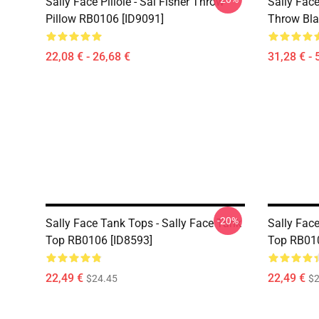
Sally Face Pillole - Sal Fisher Throw
Sally Face
Pillow RB0106 [ID9091]
Throw Bla
22,08 € - 26,68 €
31,28 € - 
-20%
Sally Face Tank Tops - Sally Face Tank
Sally Face
Top RB0106 [ID8593]
Top RB010
22,49 €
22,49 €
$24.45
$2