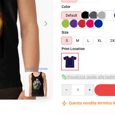
Color
Default
Size
S
M
L
XL
2X
Print Location
blank template
Visualizza guida alle tagli
Quantity
Questa vendita termina 