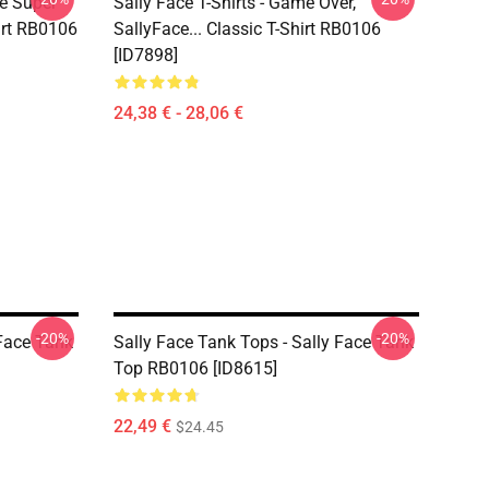
ce Super
Sally Face T-Shirts - Game Over,
irt RB0106
SallyFace... Classic T-Shirt RB0106
[ID7898]
24,38 € - 28,06 €
-20%
-20%
 Face Tank
Sally Face Tank Tops - Sally Face Tank
Top RB0106 [ID8615]
22,49 €
$24.45