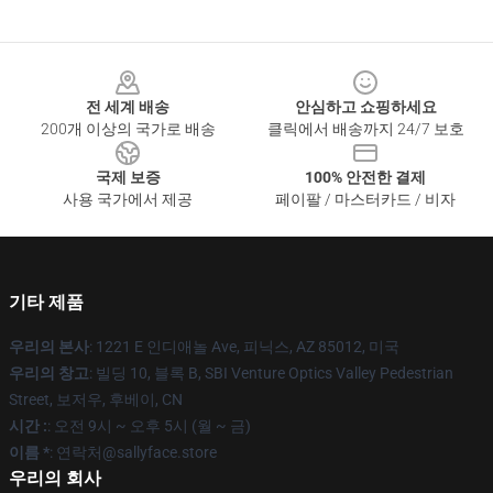
Footer
전 세계 배송
안심하고 쇼핑하세요
200개 이상의 국가로 배송
클릭에서 배송까지 24/7 보호
국제 보증
100% 안전한 결제
사용 국가에서 제공
페이팔 / 마스터카드 / 비자
기타 제품
우리의 본사
: 1221 E 인디애놀 Ave, 피닉스, AZ 85012, 미국
우리의 창고
: 빌딩 10, 블록 B, SBI Venture Optics Valley Pedestrian
Street, 보저우, 후베이, CN
시간 :
: 오전 9시 ~ 오후 5시 (월 ~ 금)
이름 *
: 연락처@sallyface.store
우리의 회사