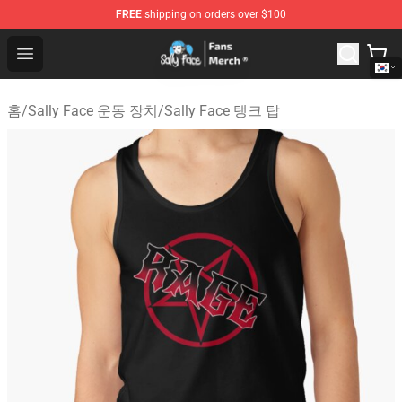
FREE
shipping on orders over $100
Sally Face Store - Official Sally Face Merchandise Shop
Open menu
홈
/
Sally Face 운동 장치
/
Sally Face 탱크 탑