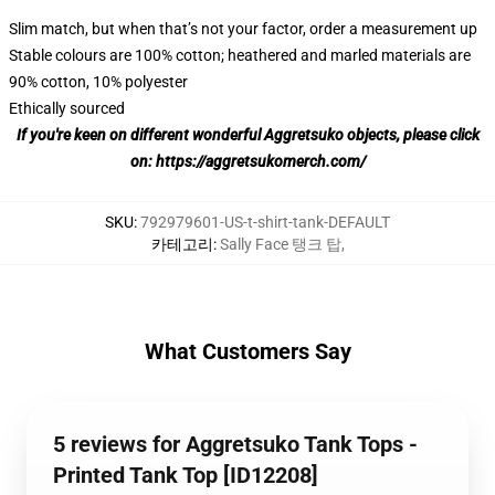
Slim match, but when that’s not your factor, order a measurement up
Stable colours are 100% cotton; heathered and marled materials are
90% cotton, 10% polyester
Ethically sourced
If you're keen on different wonderful Aggretsuko objects, please click
on:
https://aggretsukomerch.com/
SKU
:
792979601-US-t-shirt-tank-DEFAULT
카테고리
:
Sally Face 탱크 탑
,
What Customers Say
5 reviews for Aggretsuko Tank Tops -
Printed Tank Top [ID12208]