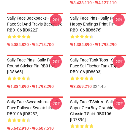
₩3,438,110 - ₩4,127,110
Sally Face Backpacks - Sally
Sally Face Pins - Sally Face
-20%
-20%
Face Sal And Travis Backpack
Happy Endings Print Pin
RB0106 [ID9222]
RB0106 [ID8676]
₩5,084,820 - ₩5,718,700
₩1,384,890 - ₩1,798,290
Sally Face Pins - Sally Face
Sally Face Tank Tops - Sally
-20%
-20%
Round Sticker Pin RB0106
Face Sal Fischer Tank Top
[ID8665]
RB0106 [ID8603]
₩1,384,890 - ₩1,798,290
₩3,369,210
$24.45
Sally Face Sweatshirts - Sally
Sally Face T-Shirts - Sally Face
-20%
-20%
Face Pullover Sweatshirt
Super GearBoy Graphic
RB0106 [ID8232]
Classic T-Shirt RB0106
[ID7896]
₩5,642,910 - ₩6,607,510