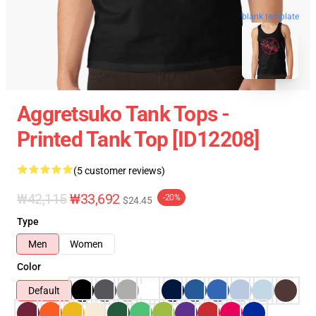
blank template
Aggretsuko Tank Tops -
Printed Tank Top [ID12208]
(5 customer reviews)
₩42,115
₩33,692
-20%
$24.45
Type
Men
Women
Color
Default