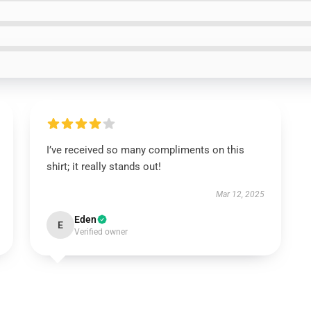
I’ve received so many compliments on this
shirt; it really stands out!
Mar 12, 2025
Eden
E
Verified owner