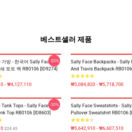
베스트셀러 제품
-20%
ce 가방 - 한국어 Sally Face 모
Sally Face Backpacks - Sally
 토트 백 RB0106 [ID9274]
And Travis Backpack RB0106
0 - ₩4,127,110
₩5,084,820 - ₩5,718,700
-20%
 Tank Tops - Sally Face Sal
Sally Face Sweatshirts - Sall
ank Top RB0106 [ID8603]
Pullover Sweatshirt RB0106 [
10
₩5,642,910 - ₩6,607,510
$24.45