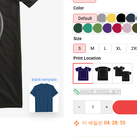
Color
Default
Size
S
M
L
XL
2X
Print Location
blank template
사이즈 가이드 보기
Quantity
이 세일은
04
:
28
:
54