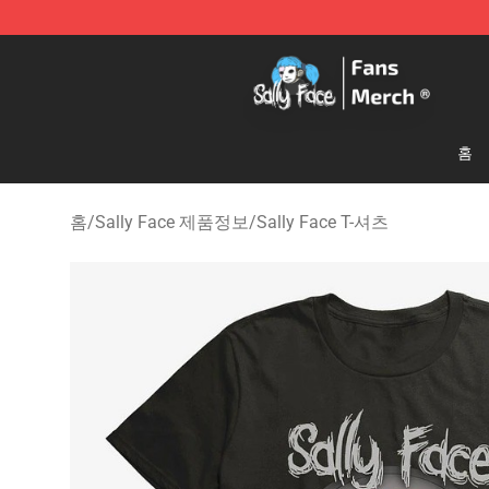
Sally Face Store - Official Sally Face Merchandise Sho
홈
홈
/
Sally Face 제품정보
/
Sally Face T-셔츠