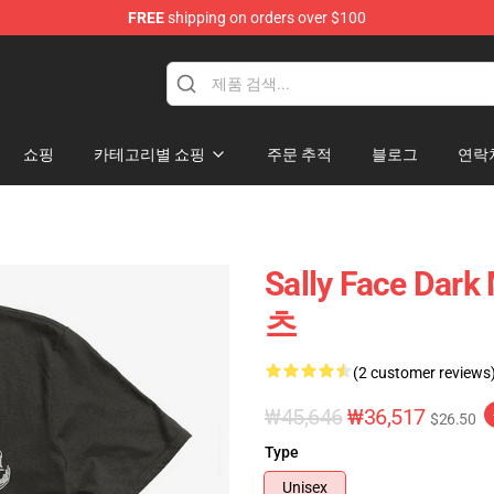
FREE
shipping on orders over $100
p
쇼핑
카테고리별 쇼핑
주문 추적
블로그
연락
Sally Face Dar
츠
(2 customer reviews
₩45,646
₩36,517
$26.50
Type
Unisex