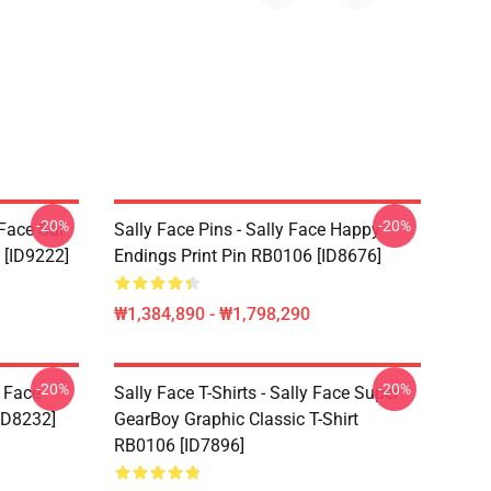
-20%
-20%
 Face Sal
Sally Face Pins - Sally Face Happy
 [ID9222]
Endings Print Pin RB0106 [ID8676]
₩1,384,890 - ₩1,798,290
-20%
-20%
y Face
Sally Face T-Shirts - Sally Face Super
ID8232]
GearBoy Graphic Classic T-Shirt
RB0106 [ID7896]