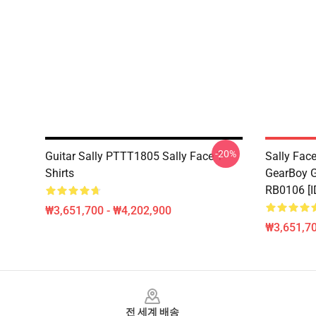
-20%
Guitar Sally PTTT1805 Sally Face T-
Sally Face
Shirts
GearBoy Gr
RB0106 [I
₩3,651,700 - ₩4,202,900
₩3,651,70
Footer
전 세계 배송