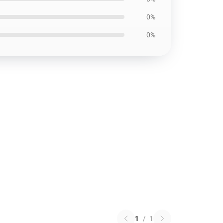
0%
0%
1
/
1