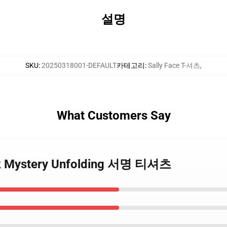
설명
SKU
:
20250318001-DEFAULT
카테고리
:
Sally Face T-셔츠
,
What Customers Say
Dark Mystery Unfolding 서명 티셔츠