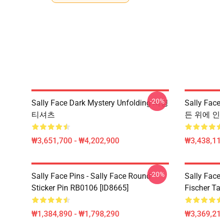
-20%
Sally Face Dark Mystery Unfolding 서명
Sally Fa
티셔츠
든 위에 인쇄
₩3,651,700 - ₩4,202,900
₩3,438,11
-20%
Sally Face Pins - Sally Face Round
Sally Face
Sticker Pin RB0106 [ID8665]
Fischer T
₩1,384,890 - ₩1,798,290
₩3,369,2