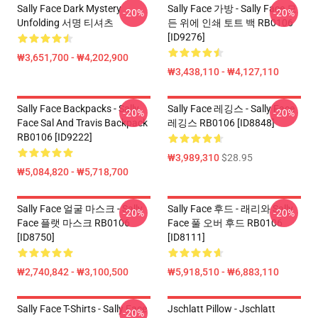
Sally Face Dark Mystery
Sally Face 가방 - Sally Face 모
-20%
-20%
Unfolding 서명 티셔츠
든 위에 인쇄 토트 백 RB0106
[ID9276]
₩3,651,700 - ₩4,202,900
₩3,438,110 - ₩4,127,110
Sally Face Backpacks - Sally
Sally Face 레깅스 - Sally Face
-20%
-20%
Face Sal And Travis Backpack
레깅스 RB0106 [ID8848]
RB0106 [ID9222]
₩3,989,310
$28.95
₩5,084,820 - ₩5,718,700
Sally Face 얼굴 마스크 - Sally
Sally Face 후드 - 래리와 Sally
-20%
-20%
Face 플랫 마스크 RB0106
Face 풀 오버 후드 RB0106
[ID8750]
[ID8111]
₩2,740,842 - ₩3,100,500
₩5,918,510 - ₩6,883,110
Sally Face T-Shirts - Sally Face
Jschlatt Pillow - Jschlatt
-20%