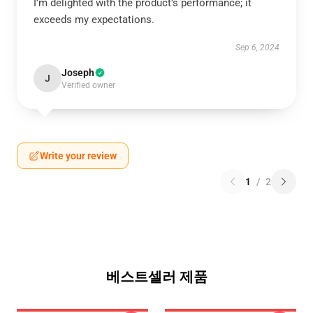
I’m delighted with the product’s performance; it
exceeds my expectations.
Sep 6, 2024
Joseph
J
Verified owner
Write your review
1
/
2
베스트셀러 제품