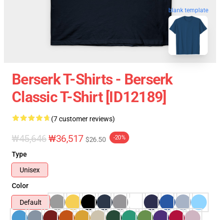
blank template
Berserk T-Shirts - Berserk
Classic T-Shirt [ID12189]
(7 customer reviews)
₩45,646
₩36,517
-20%
$26.50
Type
Unisex
Color
Default