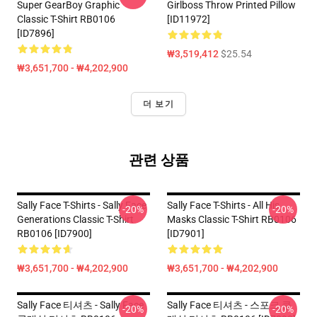
Super GearBoy Graphic
Girlboss Throw Printed Pillow
Classic T-Shirt RB0106
[ID11972]
[ID7896]
₩3,519,412
$25.54
₩3,651,700 - ₩4,202,900
더 보기
관련 상품
Sally Face T-Shirts - Sally Face
Sally Face T-Shirts - All His
-20%
-20%
Generations Classic T-Shirt
Masks Classic T-Shirt RB0106
RB0106 [ID7900]
[ID7901]
₩3,651,700 - ₩4,202,900
₩3,651,700 - ₩4,202,900
Sally Face 티셔츠 - Sally Face
Sally Face 티셔츠 - 스포크 클
-20%
-20%