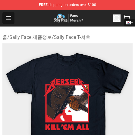
FREE
shipping on orders over $100
Sally Face Store - Official Sally Face Merchandise Shop
Open menu
홈
/
Sally Face 제품정보
/
Sally Face T-셔츠