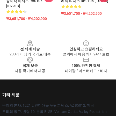
클래식 티셔츠 RB0106
래식 티셔츠 RB0106 [ID7890]
[ID7913]
₩3,651,700 - ₩4,202,900
₩3,651,700 - ₩4,202,900
Footer
전 세계 배송
안심하고 쇼핑하세요
200개 이상의 국가로 배송
클릭에서 배송까지 24/7 보호
국제 보증
100% 안전한 결제
사용 국가에서 제공
페이팔 / 마스터카드 / 비자
기타 제품
우리의 본사
: 1221 E 인디애놀 Ave, 피닉스, AZ 85012, 미국
우리의 창고
: 빌딩 10, 블록 B, SBI Venture Optics Valley Pedestrian