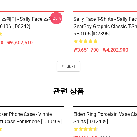
-20%
ce 스웨터 - Sally Face 스웨터
Sally Face T-Shirts - Sally Fa
06 [ID8242]
GearBoy Graphic Classic T-Sh
RB0106 [ID7896]
0 - ₩6,607,510
₩3,651,700 - ₩4,202,900
더 보기
관련 상품
cker Phone Case - Vinnie
Elden Ring Porcelain Vase Cla
ft Case For IPhone [ID10409]
Shirts [ID12489]