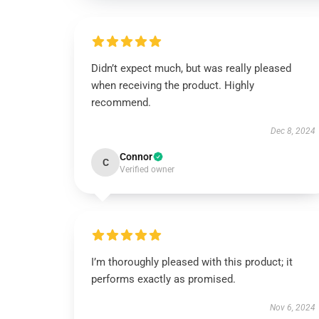
Didn’t expect much, but was really pleased
when receiving the product. Highly
recommend.
Dec 8, 2024
Connor
C
Verified owner
I’m thoroughly pleased with this product; it
performs exactly as promised.
Nov 6, 2024