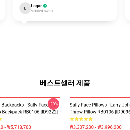
Logan
L
Verified owner
베스트셀러 제품
-20%
 Backpacks - Sally Face Sal
Sally Face Pillows - Larry Jo
s Backpack RB0106 [ID9222]
Throw Pillow RB0106 [ID9096
0 - ₩5,718,700
₩3,307,200 - ₩3,996,200