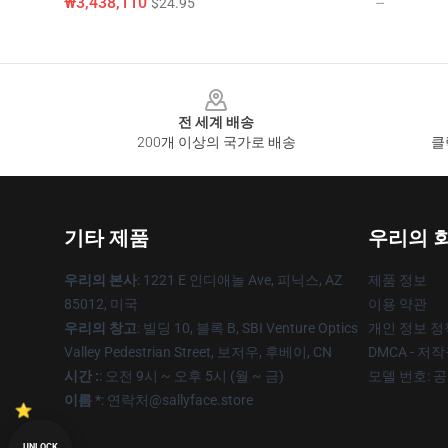
₩3,438,110
--
$24.95
Footer
전 세계 배송
200개 이상의 국가로 배송
클
기타 제품
우리의 
우리의 본사
: 1221 E 인디애놀 Ave, 피닉스, AZ
제품 정보
85012, 미국
이용 약관
우리의 창고
: 빌딩 10, 블록 B, SBI Venture Optics
개인 정보 정
Valley Pedestrian Street, 보저우, 후베이, CN
DMCA - 저
시간 :
: 오전 9시 ~ 오후 5시 (월 ~ 금)
모델 번호: 
이름 *
: 연락처@sallyface.store
UNLOCK