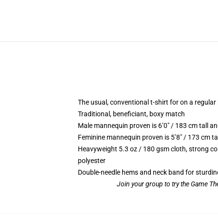
The usual, conventional t-shirt for on a regular
Traditional, beneficiant, boxy match
Male mannequin proven is 6’0″ / 183 cm tall
Feminine mannequin proven is 5’8″ / 173 cm t
Heavyweight 5.3 oz / 180 gsm cloth, strong co
polyester
Double-needle hems and neck band for sturdin
Join your group to try the Game Th