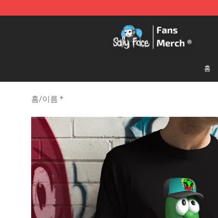
Sally Face Store - Official Sally Face Merchandise Sho
홈
홈
/
이름 *