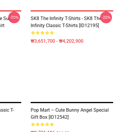
-20%
-20%
ce Super
SK8 The Infinity T-Shirts - SK8 The
irt
Infinity Classic T-Shirts [ID12195]
₩3,651,700 - ₩4,202,900
ssic T-
Pop Mart – Cute Bunny Angel Special
Gift Box [ID12542]