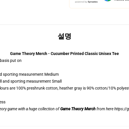
설명
Game Theory Merch - Cucumber Printed Classic Unisex Tee
 basis put on
 and sporting measurement Medium
all and sporting measurement Small
lours are 100% preshrunk cotton, heather gray is 90% cotton/10% polyes
ess
eory game with a huge collection of
Game Theory Merch
from here
https://