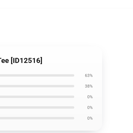
Tee [ID12516]
63%
38%
0%
0%
0%