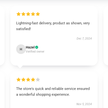
Lightning-fast delivery, product as shown, very
satisfied!
Dec 7, 2024
Hazel
H
Verified owner
The store's quick and reliable service ensured
a wonderful shopping experience.
Nov 5, 2024