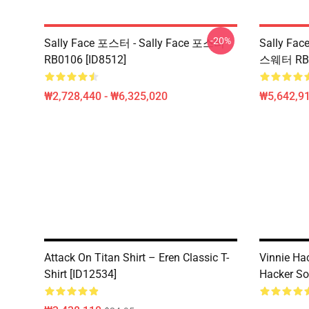
-20%
Sally Face 포스터 - Sally Face 포스터
Sally Fa
RB0106 [ID8512]
스웨터 RB01
₩2,728,440 - ₩6,325,020
₩5,642,91
Attack On Titan Shirt – Eren Classic T-
Vinnie Ha
Shirt [ID12534]
Hacker So