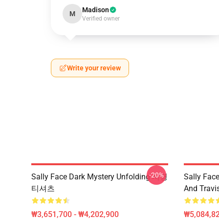
Madison
M
Verified owner
Write your review
-20%
Sally Face Dark Mystery Unfolding 서명
Sally Face
티셔츠
And Travi
₩3,651,700 - ₩4,202,900
₩5,084,82