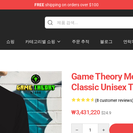
FREE
shipping on orders over $100
p
쇼핑
카테고리별 쇼핑
주문 추적
블로그
연락
Game Theory Me
Classic Unisex 
(8 customer reviews
₩3,431,220
$24.9
Quantity