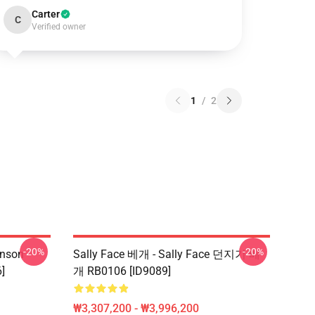
Carter
C
Verified owner
1
/
2
-20%
-20%
hnson
Sally Face 베개 - Sally Face 던지기 베
]
개 RB0106 [ID9089]
₩3,307,200 - ₩3,996,200