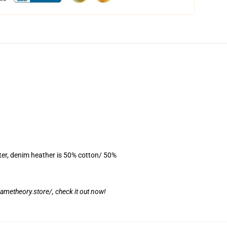
ter, denim heather is 50% cotton/ 50%
gametheory.store/
, check it out now!