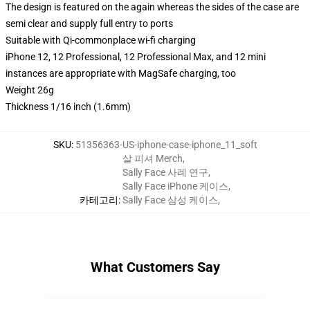
The design is featured on the again whereas the sides of the case are
semi clear and supply full entry to ports
Suitable with Qi-commonplace wi-fi charging
iPhone 12, 12 Professional, 12 Professional Max, and 12 mini
instances are appropriate with MagSafe charging, too
Weight 26g
Thickness 1/16 inch (1.6mm)
SKU
:
51356363-US-iphone-case-iphone_11_soft
살 피셔 Merch
,
Sally Face 사례 연구
,
Sally Face iPhone 케이스
,
카테고리
:
Sally Face 삼성 케이스
,
What Customers Say