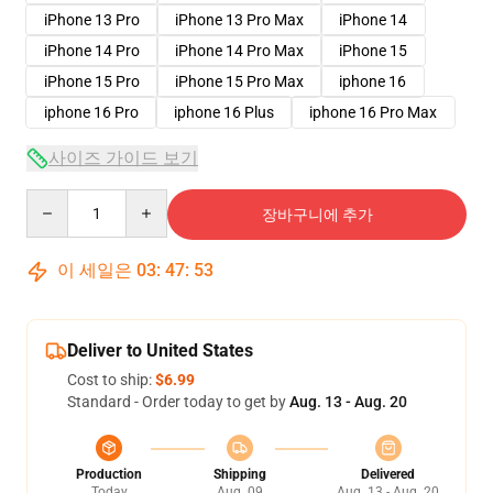
iPhone 13 Pro
iPhone 13 Pro Max
iPhone 14
iPhone 14 Pro
iPhone 14 Pro Max
iPhone 15
iPhone 15 Pro
iPhone 15 Pro Max
iphone 16
iphone 16 Pro
iphone 16 Plus
iphone 16 Pro Max
사이즈 가이드 보기
Quantity
장바구니에 추가
이 세일은
03
:
47
:
53
Deliver to United States
Cost to ship:
$6.99
Standard - Order today to get by
Aug. 13 - Aug. 20
Production
Shipping
Delivered
Today
Aug. 09
Aug. 13 - Aug. 20