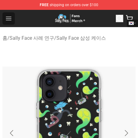
FREE
shipping on orders over $100
Sally Face Store - Official Sally Face Merchandise Shop
Open menu
홈
/
Sally Face 사례 연구
/
Sally Face 삼성 케이스