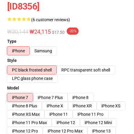
[ID8356]
(6 customer reviews)
₩30,144
₩24,115
-20%
$17.50
Type
iPhone
Samsung
Style
PC black frosted shell
RPC transparent soft shell
LPC glass phone case
Model
iPhone 7
iPhone 7 Plus
iPhone 8
iPhone 8 Plus
iPhone X
iPhone XR
iPhone XS
iPhone XS Max
iPhone 11
iPhone 11 Pro
iPhone 11 Pro Max
iPhone 12
iPhone 12 Mini
iPhone 12 Pro
iPhone 12 Pro Max
iPhone 13