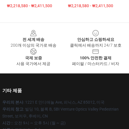
₩2,218,580 - ₩2,411,500
₩2,218,580 - ₩2,411,500
Footer
전 세계 배송
안심하고 쇼핑하세요
200개 이상의 국가로 배송
클릭에서 배송까지 24/7 보호
국제 보증
100% 안전한 결제
사용 국가에서 제공
페이팔 / 마스터카드 / 비자
기타 제품
우리의 본사
: 1221 E 인디애놀 Ave, 피닉스, AZ 85012, 미국
우리의 창고
: 빌딩 10, 블록 B, SBI Venture Optics Valley Pedestrian
Street, 보저우, 후베이, CN
시간 :
: 오전 9시 ~ 오후 5시 (월 ~ 금)