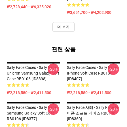
₩2,728,440 - ₩6,325,020
₩3,651,700 - ₩4,202,900
더 보기
관련 상품
Sally Face Cases - Sally Face
Sally Face Cases - Sally Face
-20%
-20%
Unicron Samsung Galaxy Soft
IPhone Soft Case RB0106
Case RB0106 [ID8398]
[ID8407]
₩2,218,580 - ₩2,411,500
₩2,218,580 - ₩2,411,500
Sally Face Cases - Sally Face
Sally Face 사례 - Sally Face 아
-20%
-20%
Samsung Galaxy Soft Case
이폰 소프트 케이스 RB0106
RB0106 [ID8377]
[ID8360]