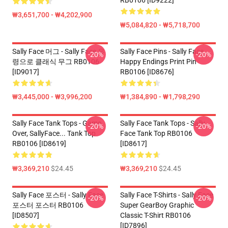
RB0106 [ID9222]
₩3,651,700 - ₩4,202,900
₩5,084,820 - ₩5,718,700
Sally Face 머그 - Sally Face 유
Sally Face Pins - Sally Face
-20%
-20%
령으로 클래식 무그 RB0106
Happy Endings Print Pin
[ID9017]
RB0106 [ID8676]
₩3,445,000 - ₩3,996,200
₩1,384,890 - ₩1,798,290
Sally Face Tank Tops - Game
Sally Face Tank Tops - Sally
-20%
-20%
Over, SallyFace... Tank Top
Face Tank Top RB0106
RB0106 [ID8619]
[ID8617]
₩3,369,210
$24.45
₩3,369,210
$24.45
Sally Face 포스터 - Sally Face
Sally Face T-Shirts - Sally Face
-20%
-20%
포스터 포스터 RB0106
Super GearBoy Graphic
[ID8507]
Classic T-Shirt RB0106
[ID7896]