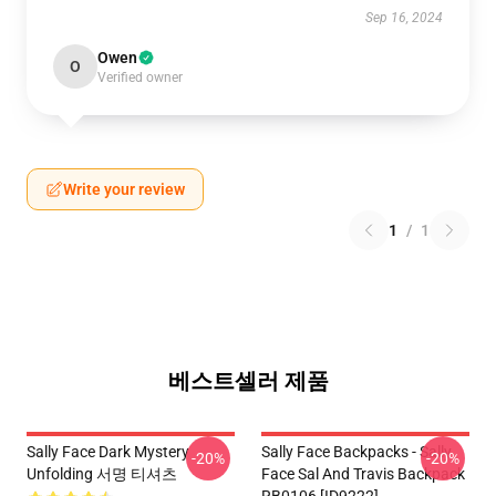
Sep 16, 2024
Owen
O
Verified owner
Write your review
1
/
1
베스트셀러 제품
Sally Face Dark Mystery
Sally Face Backpacks - Sally
-20%
-20%
Unfolding 서명 티셔츠
Face Sal And Travis Backpack