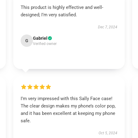
This product is highly effective and well-
designed; I’m very satisfied.
Dec 7, 2024
Gabriel
G
Verified owner
I’m very impressed with this Sally Face case!
The clear design makes my phone’s color pop,
and it has been excellent at keeping my phone
safe.
Oct 5, 2024