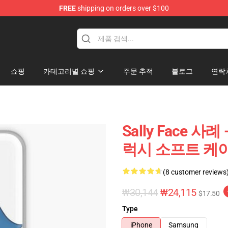
FREE
shipping on orders over $100
p
쇼핑
카테고리별 쇼핑
주문 추적
블로그
연락
Sally Face 사례 
럭시 소프트 케이스 
(8 customer reviews
₩30,144
₩24,115
$17.50
Type
iPhone
Samsung