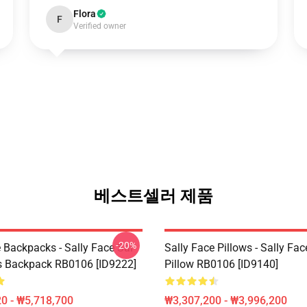
Flora
F
Verified owner
베스트셀러 제품
-20%
 Backpacks - Sally Face Sal
Sally Face Pillows - Sally Fa
s Backpack RB0106 [ID9222]
Pillow RB0106 [ID9140]
0 - ₩5,718,700
₩3,307,200 - ₩3,996,200