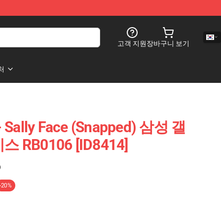
고객 지원
장바구니 보기
처
- Sally Face (Snapped) 삼성 갤
RB0106 [ID8414]
)
-20%