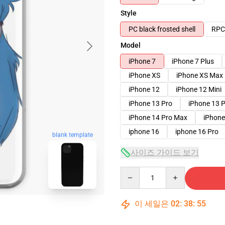
Style
PC black frosted shell
RPC 
Model
iPhone 7
iPhone 7 Plus
iPhone XS
iPhone XS Max
iPhone 12
iPhone 12 Mini
iPhone 13 Pro
iPhone 13 
iPhone 14 Pro Max
iPhone
iphone 16
iphone 16 Pro
blank template
사이즈 가이드 보기
Quantity
이 세일은
02
:
38
:
54