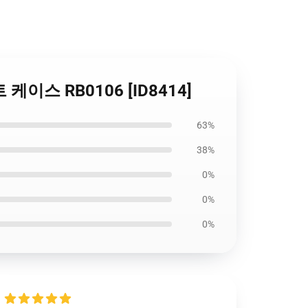
프트 케이스 RB0106 [ID8414]
63%
38%
0%
0%
0%