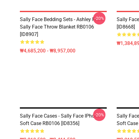
-20%
Sally Face Bedding Sets - Ashley From
Sally Face
Sally Face Throw Blanket RB0106
[ID8668]
[ID8907]
₩1,384,89
₩4,685,200 - ₩8,957,000
-20%
Sally Face Cases - Sally Face IPhone
Sally Face
Soft Case RB0106 [ID8356]
Soft Case