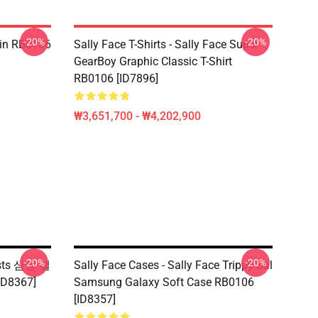
-20%
-20%
 Pin RB0106
Sally Face T-Shirts - Sally Face Super
GearBoy Graphic Classic T-Shirt
RB0106 [ID7896]
₩3,651,700 - ₩4,202,900
-20%
-20%
osts 삼성 갤
Sally Face Cases - Sally Face Trippy Sal
D8367]
Samsung Galaxy Soft Case RB0106
[ID8357]