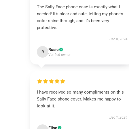
The Sally Face phone case is exactly what I
needed! It’s clear and cute, letting my phone’s
color shine through, and it’s been very
protective.
Dec 8, 2024
Rosie
R
Verified owner
I have received so many compliments on this
Sally Face phone cover. Makes me happy to
look at it.
Dec 1, 2024
Elise