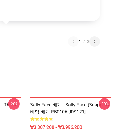
1
/
2
-20%
-20%
ce. Throw
Sally Face 베개 - Sally Face (Snapped)
바닥 베개 RB0106 [ID9121]
₩3,307,200 - ₩3,996,200