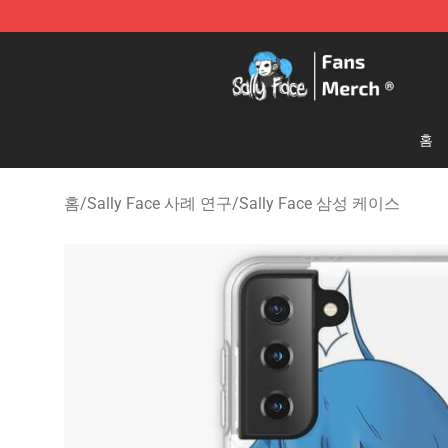
Sally Face Store - Official Sally Face Merchandise Sho
홈
홈
/
Sally Face 사례 연구
/
Sally Face 삼성 케이스