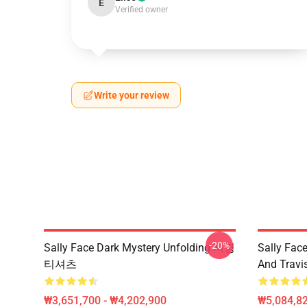
E
Verified owner
Write your review
-20%
Sally Face Dark Mystery Unfolding 서명
Sally Face
티셔츠
And Travi
₩3,651,700 - ₩4,202,900
₩5,084,82