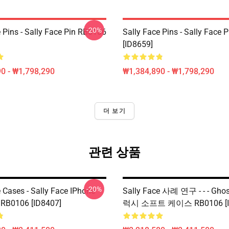
-20%
 Pins - Sally Face Pin RB0106
Sally Face Pins - Sally Face
[ID8659]
0 - ₩1,798,290
₩1,384,890 - ₩1,798,290
더 보기
관련 상품
-20%
 Cases - Sally Face IPhone
Sally Face 사례 연구 - - - Gh
 RB0106 [ID8407]
럭시 소프트 케이스 RB0106 [I