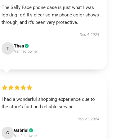
The Sally Face phone case is just what I was
looking for! It’s clear so my phone color shows
through, and it’s been very protective.
Dec 4, 2024
Thea
T
Verified owner
I had a wonderful shopping experience due to
the store’s fast and reliable service.
Sep 21, 2024
Gabriel
G
Verified owner