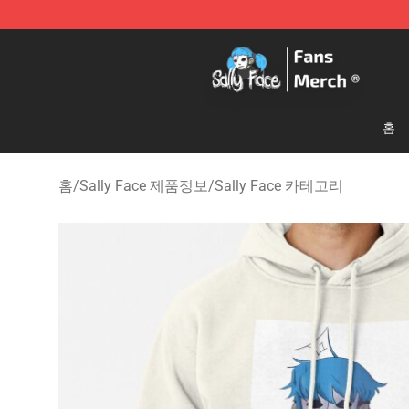
Sally Face Store - Official Sally Face Merchandise Sho
홈
홈
/
Sally Face 제품정보
/
Sally Face 카테고리