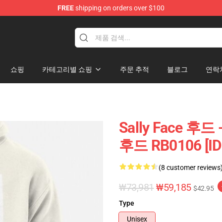
FREE
shipping on orders over $100
p
쇼핑
카테고리별 쇼핑
주문 추적
블로그
연락
Sally Face 후드 
후드 RB0106 [ID
(8 customer reviews
₩73,981
₩59,185
$42.95
Type
Unisex