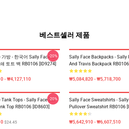
베스트셀러 제품
-20%
ce 가방 - 한국어 Sally Face 모
Sally Face Backpacks - Sally
 토트 백 RB0106 [ID9274]
And Travis Backpack RB0106
0 - ₩4,127,110
₩5,084,820 - ₩5,718,700
-20%
 Tank Tops - Sally Face Sal
Sally Face Sweatshirts - Sall
ank Top RB0106 [ID8603]
Pullover Sweatshirt RB0106 [
10
₩5,642,910 - ₩6,607,510
$24.45