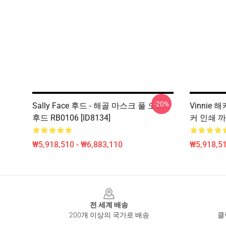
-20%
Sally Face 후드 - 해골 마스크 풀 오버
Vinnie 
후드 RB0106 [ID8134]
커 인쇄 까마
₩5,918,510 - ₩6,883,110
₩5,918,51
Footer
전 세계 배송
200개 이상의 국가로 배송
클