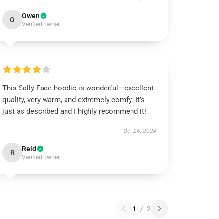
Owen
O
Verified owner
This Sally Face hoodie is wonderful—excellent
quality, very warm, and extremely comfy. It’s
just as described and I highly recommend it!
Oct 26, 2024
Reid
R
Verified owner
1
/
2