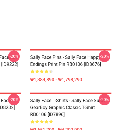
-20%
-20%
 Face Sal
Sally Face Pins - Sally Face Happy
 [ID9222]
Endings Print Pin RB0106 [ID8676]
₩1,384,890 - ₩1,798,290
-20%
-20%
y Face
Sally Face T-Shirts - Sally Face Super
ID8232]
GearBoy Graphic Classic T-Shirt
RB0106 [ID7896]
₩3,651,700 - ₩4,202,900