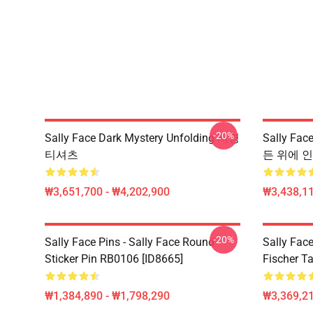
-20%
Sally Face Dark Mystery Unfolding 서명
Sally Fa
티셔츠
든 위에 인쇄
₩3,651,700 - ₩4,202,900
₩3,438,11
-20%
Sally Face Pins - Sally Face Round
Sally Face
Sticker Pin RB0106 [ID8665]
Fischer T
₩1,384,890 - ₩1,798,290
₩3,369,2