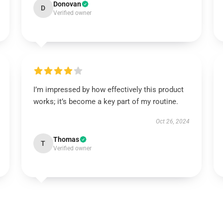
Donovan
D
Verified owner
I’m impressed by how effectively this product
works; it’s become a key part of my routine.
Oct 26, 2024
Thomas
T
Verified owner