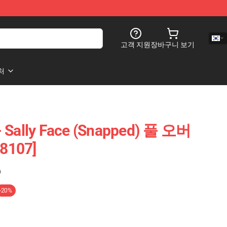
고객 지원
장바구니 보기
처
- Sally Face (Snapped) 풀 오버
8107]
)
-20%