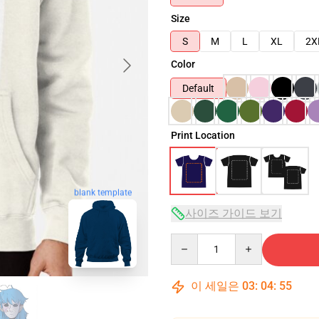
Size
S
M
L
XL
2X
Color
Default
Print Location
blank template
사이즈 가이드 보기
Quantity
이 세일은
03
:
04
:
54