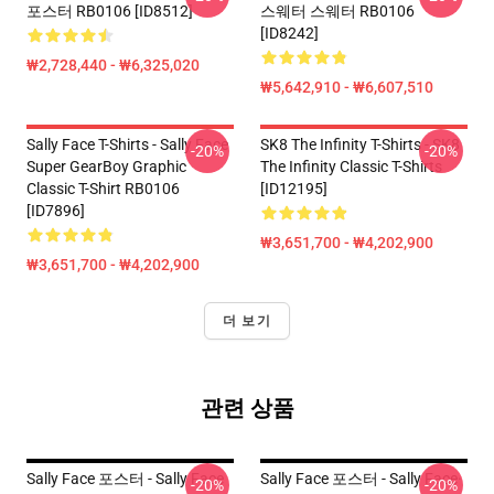
포스터 RB0106 [ID8512]
스웨터 스웨터 RB0106
[ID8242]
₩2,728,440 - ₩6,325,020
₩5,642,910 - ₩6,607,510
Sally Face T-Shirts - Sally Face
SK8 The Infinity T-Shirts - SK8
-20%
-20%
Super GearBoy Graphic
The Infinity Classic T-Shirts
Classic T-Shirt RB0106
[ID12195]
[ID7896]
₩3,651,700 - ₩4,202,900
₩3,651,700 - ₩4,202,900
더 보기
관련 상품
Sally Face 포스터 - Sally Face
Sally Face 포스터 - Sally Face·
-20%
-20%