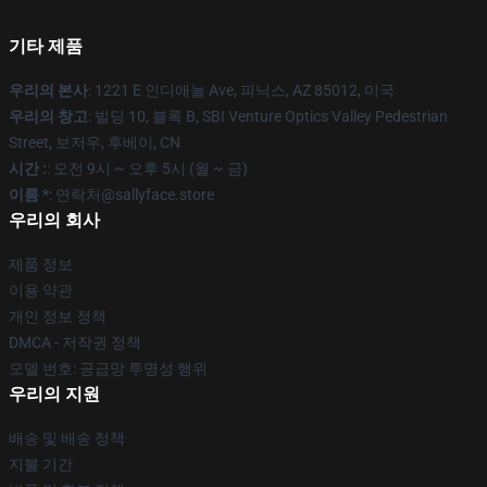
기타 제품
우리의 본사
: 1221 E 인디애놀 Ave, 피닉스, AZ 85012, 미국
우리의 창고
: 빌딩 10, 블록 B, SBI Venture Optics Valley Pedestrian
Street, 보저우, 후베이, CN
시간 :
: 오전 9시 ~ 오후 5시 (월 ~ 금)
이름 *
: 연락처@sallyface.store
우리의 회사
제품 정보
이용 약관
개인 정보 정책
DMCA - 저작권 정책
모델 번호: 공급망 투명성 행위
우리의 지원
배송 및 배송 정책
지불 기간