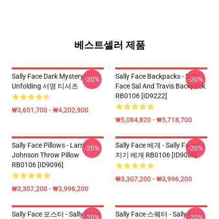
베스트셀러 제품
Sally Face Dark Mystery
Sally Face Backpacks - Sally
-20%
-20%
Unfolding 서명 티셔츠
Face Sal And Travis Backpack
RB0106 [ID9222]
₩3,651,700 - ₩4,202,900
₩5,084,820 - ₩5,718,700
Sally Face Pillows - Larry
Sally Face 베개 - Sally Face 던
-20%
-20%
Johnson Throw Pillow
지기 베개 RB0106 [ID9089]
RB0106 [ID9096]
₩3,307,200 - ₩3,996,200
₩3,307,200 - ₩3,996,200
Sally Face 포스터 - Sally Face
Sally Face 스웨터 - Sally Face
-20%
-20%