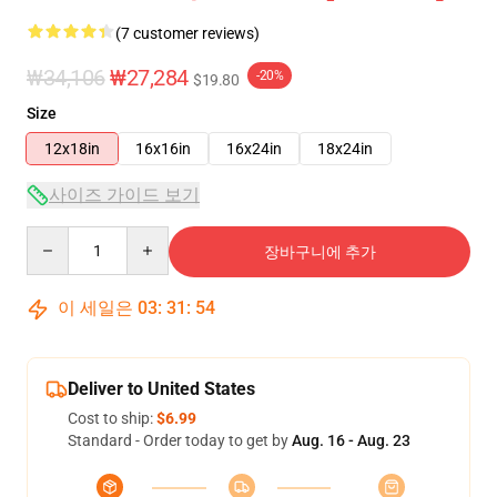
(7 customer reviews)
₩34,106
₩27,284
-20%
$19.80
Size
12x18in
16x16in
16x24in
18x24in
사이즈 가이드 보기
Quantity
장바구니에 추가
이 세일은
03
:
31
:
54
Deliver to United States
Cost to ship:
$6.99
Standard - Order today to get by
Aug. 16 - Aug. 23