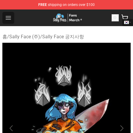
FREE
shipping on orders over $100
Sally Face Store - Official Sally Face Merchandise Shop
Open menu
홈
/
Sally Face (주)
/
Sally Face 공지사항