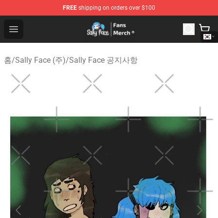
FREE
shipping on orders over $100
Sally Face Store - Official Sally Face Merchandise Shop
Open menu
홈
/
Sally Face (주)
/
Sally Face 공지사항