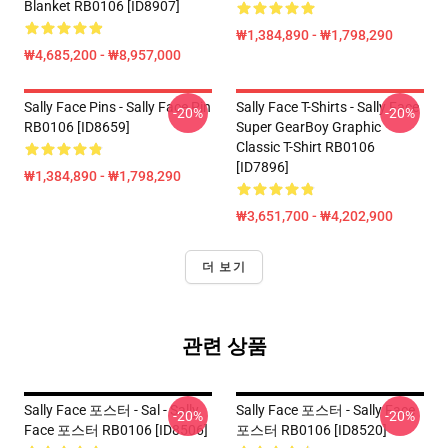
Blanket RB0106 [ID8907]
₩1,384,890 - ₩1,798,290
₩4,685,200 - ₩8,957,000
Sally Face Pins - Sally Face Pin
Sally Face T-Shirts - Sally Face
-20%
-20%
RB0106 [ID8659]
Super GearBoy Graphic
Classic T-Shirt RB0106
[ID7896]
₩1,384,890 - ₩1,798,290
₩3,651,700 - ₩4,202,900
더 보기
관련 상품
Sally Face 포스터 - Sal - Sally
Sally Face 포스터 - Sally Face
-20%
-20%
Face 포스터 RB0106 [ID8506]
포스터 RB0106 [ID8520]