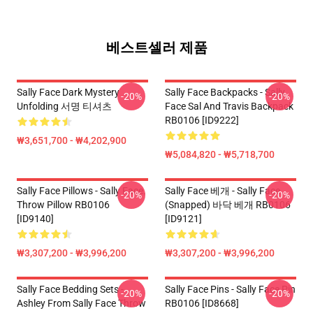
베스트셀러 제품
Sally Face Dark Mystery
Sally Face Backpacks - Sally
-20%
-20%
Unfolding 서명 티셔츠
Face Sal And Travis Backpack
RB0106 [ID9222]
₩3,651,700 - ₩4,202,900
₩5,084,820 - ₩5,718,700
Sally Face Pillows - Sally Face.
Sally Face 베개 - Sally Face
-20%
-20%
Throw Pillow RB0106
(Snapped) 바닥 베개 RB0106
[ID9140]
[ID9121]
₩3,307,200 - ₩3,996,200
₩3,307,200 - ₩3,996,200
Sally Face Bedding Sets -
Sally Face Pins - Sally Face Pin
-20%
-20%
Ashley From Sally Face Throw
RB0106 [ID8668]