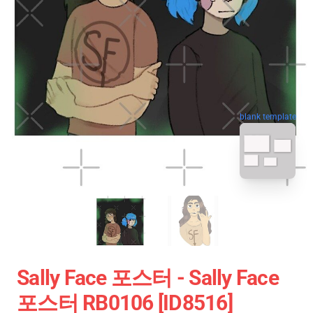
blank template
Sally Face 포스터 - Sally Face
포스터 RB0106 [ID8516]