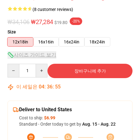
(8 customer reviews)
₩34,106
₩27,284
-20%
$19.80
Size
12x18in
16x16in
16x24in
18x24in
사이즈 가이드 보기
Quantity
장바구니에 추가
이 세일은
04
:
36
:
54
Deliver to United States
Cost to ship:
$6.99
Standard - Order today to get by
Aug. 15 - Aug. 22