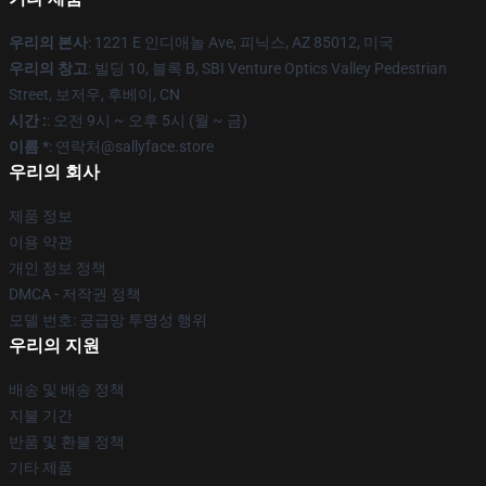
우리의 본사
: 1221 E 인디애놀 Ave, 피닉스, AZ 85012, 미국
우리의 창고
: 빌딩 10, 블록 B, SBI Venture Optics Valley Pedestrian
Street, 보저우, 후베이, CN
시간 :
: 오전 9시 ~ 오후 5시 (월 ~ 금)
이름 *
: 연락처@sallyface.store
우리의 회사
제품 정보
이용 약관
개인 정보 정책
DMCA - 저작권 정책
모델 번호: 공급망 투명성 행위
우리의 지원
배송 및 배송 정책
지불 기간
반품 및 환불 정책
기타 제품