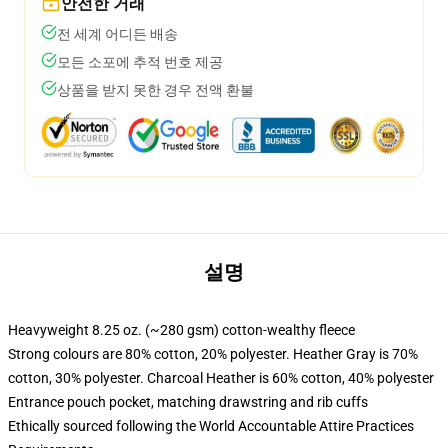
안전한 거래
전 세계 어디든 배송
모든 소포에 추적 번호 제공
상품을 받지 못한 경우 전액 환불
설명
Heavyweight 8.25 oz. (~280 gsm) cotton-wealthy fleece
Strong colours are 80% cotton, 20% polyester. Heather Gray is 70%
cotton, 30% polyester. Charcoal Heather is 60% cotton, 40% polyester
Entrance pouch pocket, matching drawstring and rib cuffs
Ethically sourced following the World Accountable Attire Practices