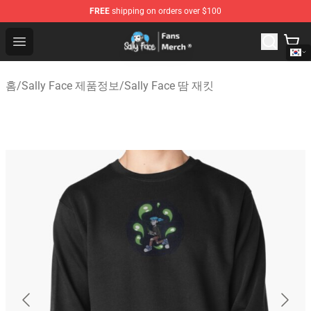
FREE
shipping on orders over $100
Sally Face Store - Official Sally Face Merchandise Shop
Open menu
홈
/
Sally Face 제품정보
/
Sally Face 땀 재킷