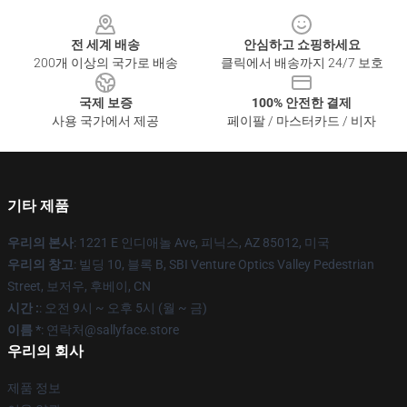
Footer
전 세계 배송
안심하고 쇼핑하세요
200개 이상의 국가로 배송
클릭에서 배송까지 24/7 보호
국제 보증
100% 안전한 결제
사용 국가에서 제공
페이팔 / 마스터카드 / 비자
기타 제품
우리의 본사
: 1221 E 인디애놀 Ave, 피닉스, AZ 85012, 미국
우리의 창고
: 빌딩 10, 블록 B, SBI Venture Optics Valley Pedestrian
Street, 보저우, 후베이, CN
시간 :
: 오전 9시 ~ 오후 5시 (월 ~ 금)
이름 *
: 연락처@sallyface.store
우리의 회사
제품 정보