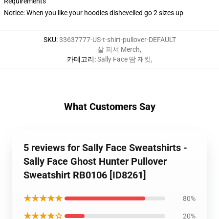
Requirements
Notice: When you like your hoodies dishevelled go 2 sizes up
SKU
:
33637777-US-t-shirt-pullover-DEFAULT
살 피셔 Merch
,
카테고리
:
Sally Face 땀 재킷
,
What Customers Say
5 reviews for Sally Face Sweatshirts -
Sally Face Ghost Hunter Pullover
Sweatshirt RB0106 [ID8261]
★★★★★
80%
★★★★☆
20%