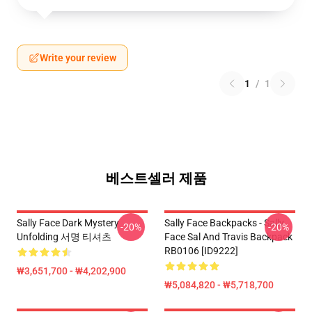
Write your review
1
/
1
베스트셀러 제품
Sally Face Dark Mystery
Sally Face Backpacks - Sally
-20%
-20%
Unfolding 서명 티셔츠
Face Sal And Travis Backpack
RB0106 [ID9222]
₩3,651,700 - ₩4,202,900
₩5,084,820 - ₩5,718,700