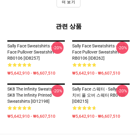
더 보기
관련 상품
Sally Face Sweatshirts - Sally
Sally Face Sweatshirts - Sally
-20%
-20%
Face Pullover Sweatshirt
Face Pullover Sweatshirt
RB0106 [ID8257]
RB0106 [ID8262]
₩5,642,910 - ₩6,607,510
₩5,642,910 - ₩6,607,510
SK8 The Infinity Sweatshirts -
Sally Face 스웨터 - Sally Face
-20%
-20%
SK8 The Infinity Printed
치비 풀 오버 스웨터 RB0106
Sweatshirts [ID12198]
[ID8215]
₩5,642,910 - ₩6,607,510
₩5,642,910 - ₩6,607,510