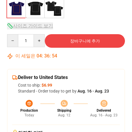
사이즈 가이드 보기
Quantity
장바구니에 추가
이 세일은
04
:
36
:
53
Deliver to United States
Cost to ship:
$6.99
Standard - Order today to get by
Aug. 16 - Aug. 23
Production
Shipping
Delivered
Today
Aug. 12
Aug. 16 - Aug. 23