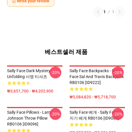
Write your review
1
/
1
베스트셀러 제품
Sally Face Dark Mystery
Sally Face Backpacks - Sally
-20%
-20%
Unfolding 서명 티셔츠
Face Sal And Travis Backpack
RB0106 [ID9222]
₩3,651,700 - ₩4,202,900
₩5,084,820 - ₩5,718,700
Sally Face Pillows - Larry
Sally Face 베개 - Sally Face 던
-20%
-20%
Johnson Throw Pillow
지기 베개 RB0106 [ID9089]
RB0106 [ID9096]