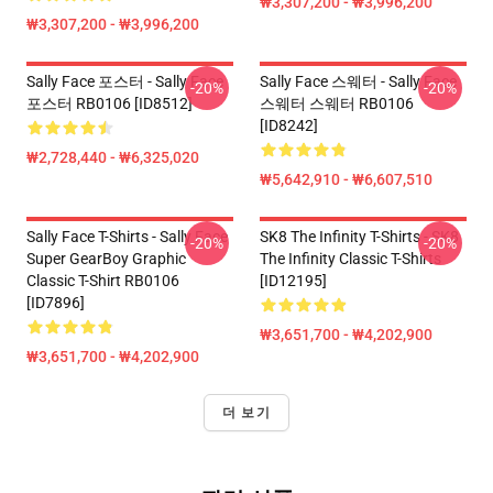
₩3,307,200 - ₩3,996,200
₩3,307,200 - ₩3,996,200
Sally Face 포스터 - Sally Face
Sally Face 스웨터 - Sally Face
-20%
-20%
포스터 RB0106 [ID8512]
스웨터 스웨터 RB0106
[ID8242]
₩2,728,440 - ₩6,325,020
₩5,642,910 - ₩6,607,510
Sally Face T-Shirts - Sally Face
SK8 The Infinity T-Shirts - SK8
-20%
-20%
Super GearBoy Graphic
The Infinity Classic T-Shirts
Classic T-Shirt RB0106
[ID12195]
[ID7896]
₩3,651,700 - ₩4,202,900
₩3,651,700 - ₩4,202,900
더 보기