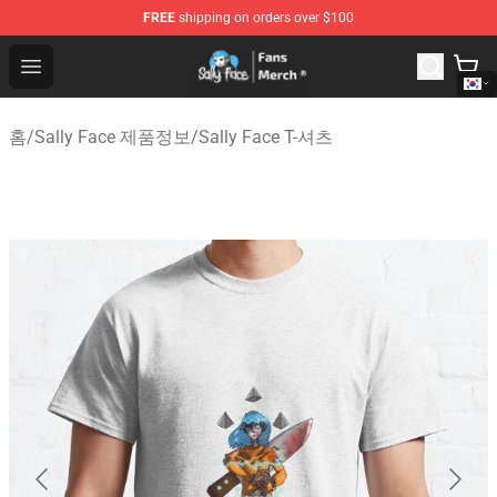
FREE
shipping on orders over $100
Sally Face Store - Official Sally Face Merchandise Shop
Open menu
홈
/
Sally Face 제품정보
/
Sally Face T-셔츠