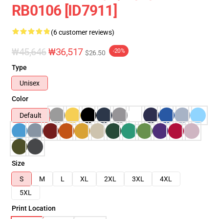
RB0106 [ID7911]
(6 customer reviews)
₩45,646
₩36,517
-20%
$26.50
Type
Unisex
Color
Default
Size
S
M
L
XL
2XL
3XL
4XL
5XL
Print Location