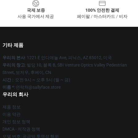
국제 보증
100% 안전한 결제
사용 국가에서 제공
페이팔 / 마스터카드 / 비자
기타 제품
우리의 본사
: 1221 E 인디애놀 Ave, 피닉스, AZ 85012, 미국
우리의 창고
: 빌딩 10, 블록 B, SBI Venture Optics Valley Pedestrian
Street, 보저우, 후베이, CN
시간 :
: 오전 9시 ~ 오후 5시 (월 ~ 금)
이름 *
: 연락처@sallyface.store
우리의 회사
제품 정보
이용 약관
개인 정보 정책
DMCA - 저작권 정책
모델 번호: 공급망 투명성 행위